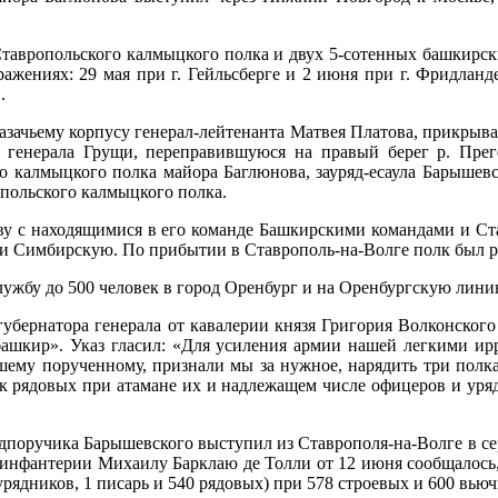
Ставропольского калмыцкого полка и двух 5-сотенных башкирск
ражениях: 29 мая при г. Гейльсберге и 2 июня при г. Фридланд
.
 казачьему корпусу генерал-лейтенанта Матвея Платова, прикры
ю генерала Грущи, переправившуюся на правый берег р. Пре
о калмыцкого полка майора Баглюнова, зауряд-есаула Барышев
польского калмыцкого полка.
кову с находящимися в его команде Башкирскими командами и С
 и Симбирскую. По прибытии в Ставрополь-на-Волге полк был 
лужбу до 500 человек в город Оренбург и на Оренбургскую лини
го губернатора генерала от кавалерии князя Григория Волконско
 башкир». Указ гласил: «Для усиления армии нашей легкими ир
ему порученному, признали мы за нужное, нарядить три полка,
ек рядовых при атамане их и надлежащем числе офицеров и уряд
поручика Барышевского выступил из Ставрополя-на-Волге в серед
 инфантерии Михаилу Барклаю де Толли от 12 июня сообщалось
0 урядников, 1 писарь и 540 рядовых) при 578 строевых и 600 вью