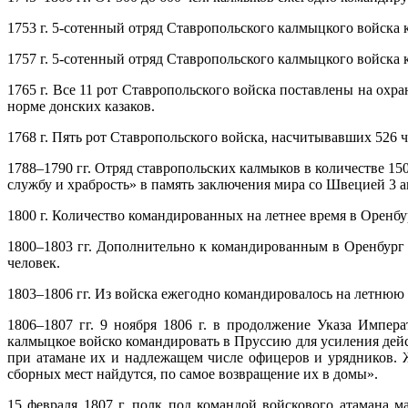
1753 г. 5-сотенный отряд Ставропольского калмыцкого войска
1757 г. 5-сотенный отряд Ставропольского калмыцкого войск
1765 г. Все 11 рот Ставропольского войска поставлены на охр
норме донских казаков.
1768 г. Пять рот Ставропольского войска, насчитывавших 526 
1788–1790 гг. Отряд ставропольских калмыков в количестве 1
службу и храбрость» в память заключения мира со Швецией 3 ав
1800 г. Количество командированных на летнее время в Оренбур
1800–1803 гг. Дополнительно к командированным в Оренбург
человек.
1803–1806 гг. Из войска ежегодно командировалось на летнюю
1806–1807 гг. 9 ноября 1806 г. в продолжение Указа Импе
калмыцкое войско командировать в Пруссию для усиления де
при атамане их и надлежащем числе офицеров и урядников. 
сборных мест найдутся, по самое возвращение их в домы».
15 февраля 1807 г. полк под командой войскового атамана 