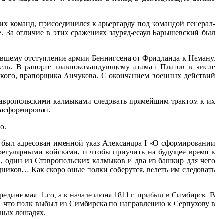
их команд, присоединился к арьергарду под командой генерал-
е. За отличие в этих сражениях зауряд-есаул Барышевский был
вавшему отступление армии Беннигсена от Фридланда к Неману.
гель. В рапорте главнокомандующему атаман Платов в числе
ского, прапорщика Анчукова. С окончанием военных действий
тавропольскими калмыками следовать прямейшим трактом к их
расформирован.
ю.
го был адресован именной указ Александра I «О сформировании
регулярными войсками, и чтобы приучить на будущее время к
 один из Ставропольских калмыков и два из башкир для чего
ников… Как скоро оные полки соберутся, велеть им следовать
ине мая. 1-го, а в начале июня 1811 г. прибыл в Симбирск. В
, что полк выбыл из Симбирска по направлению к Серпухову в
чных лошадях.