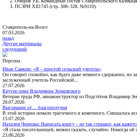
Очиров У.Б. Командный состав Ставропольского калмыцког
ПСЗРИ XII1745 (стр. 308–328. №9110).
Ставрополь-на-Волге
07.03.2026
назад
Другие материалы
следующий
Персона
Иван Савкин: «Я – простой сельский учитель»
Он говорит спокойно, как будто даже немного сдержанно, но за
заслуженный учитель Российской...
27.07.2026
Крутое пике Владимира Зенковского
Ветеран труда РФ, авиаконструктор из Подстёпок Владимир Зенк
20.07.2026
Выгорание от… благополучия
В этой истории немало трагичного и комичного. Смешалось все
15.07.2026
Наталия Чернова: Написать книгу – не так страшно, как кажетс
«Я стала писательницей, можно сказать, случайно. Никогда об 
23.06.2026