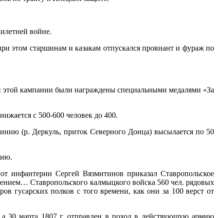
илетней войне.
 при этом старшинам и казакам отпускался провиант и фураж по
ики этой кампании были награждены специальными медалями «За
нижается с 500-600 человек до 400.
нию (р. Деркуль, приток Северного Донца) высылается по 50
нию.
 от инфантерии Сергей Вязмитинов приказал Ставропольское
ением… Ставропольского калмыцкого войска 560 чел. рядовых
 гусарских полков с того времени, как они за 100 верст от
 а 30 марта 1807 г. отправлен в поход в действующую армию