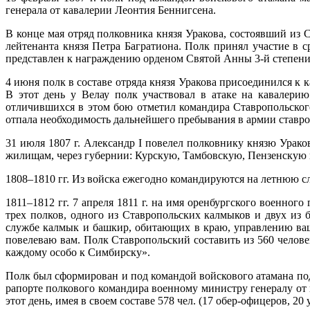
генерала от кавалерии Леонтия Беннигсена.
В конце мая отряд полковника князя Уракова, состоявший из 
лейтенанта князя Петра Багратиона. Полк принял участие в с
представлен к награждению орденом Святой Анны 3-й степени
4 июня полк в составе отряда князя Уракова присоединился к
В этот день у Велау полк участвовал в атаке на кавалери
отличившихся в этом бою отметил командира Ставропольског
отпала необходимость дальнейшего пребывания в армии ставро
31 июля 1807 г. Александр I повелел полковнику князю Ура
жилищам, через губернии: Курскую, Тамбовскую, Пензенскую
1808–1810 гг. Из войска ежегодно командируются на летнюю с
1811–1812 гг. 7 апреля 1811 г. на имя оренбургского военно
трех полков, одного из Ставропольских калмыков и двух из
службе калмык и башкир, обитающих в краю, управлению ваш
повелеваю вам. Полк Ставропольский составить из 560 челов
каждому особо к Симбирску».
Полк был сформирован и под командой войскового атамана под
рапорте полкового командира военному министру генералу от
этот день, имея в своем составе 578 чел. (17 обер-офицеров, 2