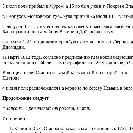
5 июля полк прибыл в Муром, а 15-го был уже в г. Покрове Вл
г. Серпухов Московской губ., куда прибыл 26 июля 1811 г. и б
3 августа 1811 г. из-за стычек калмыков с местным насел
Башкирского полка майору Василию Добровольскому.
8 августа 1811 г. приказом оренбургского военного губерна
Диомидий.
11 марта 1812 года, согласно предписанию главнокомандующег
полку числились 560 чел.: 18 обер-офицеров, 20 урядников, 522
В конце апреля Ставропольский калмыцкий полк прибыл в г. В
Платова.
4 июня полк расположился на кордоне по берегу Немана в окрес
Продолжение следует
* Зайсанг – представитель родовой знати.
Источники:
Калинин С.Е. Ставропольское калмыцкое войско. 1737–18