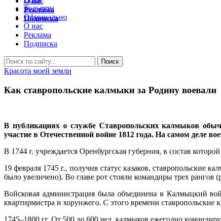
О нас
Тольятти
Реклама
Официально
Подписка
О нас
Реклама
Подписка
Красота моей земли
Как ставропольские калмыки за Родину воевали
В публикациях о службе Ставропольских калмыков обычно
участие в Отечественной войне 1812 года. На самом деле 
В 1744 г. учреждается Оренбургская губерния, в состав которо
19 февраля 1745 г., получив статус казаков, ставропольские 
было увеличено). Во главе рот стояли командиры трех рангов 
Войсковая администрация была объединена в Калмыцкий войск
квартирмистра и хорунжего. С этого времени ставропольские 
1745–1800 гг. От 500 до 600 чел. калмыков ежегодно командиру