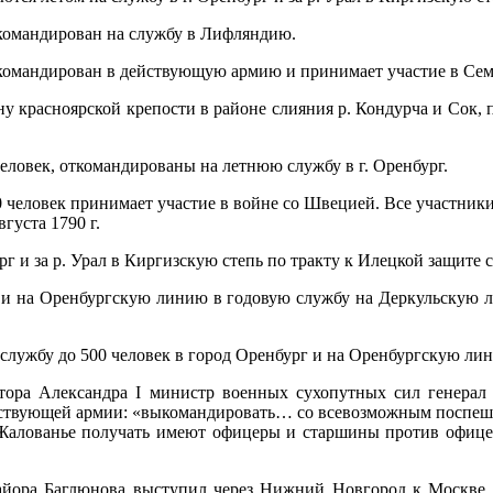
 командирован на службу в Лифляндию.
а командирован в действующую армию и принимает участие в Сем
ану красноярской крепости в районе слияния р. Кондурча и Сок,
человек, откомандированы на летнюю службу в г. Оренбург.
50 человек принимает участие в войне со Швецией. Все участн
густа 1790 г.
г и за р. Урал в Киргизскую степь по тракту к Илецкой защите с
 и на Оренбургскую линию в годовую службу на Деркульскую ли
 службу до 500 человек в город Оренбург и на Оренбургскую ли
ратора Александра I министр военных сухопутных сил генерал
йствующей армии: «выкомандировать… со всевозможным поспеш
Жалованье получать имеют офицеры и старшины против офицеров
майора Баглюнова выступил через Нижний Новгород к Москве,