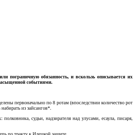
или пограничную обязанность, и вскользь описывается их
ь насыщенной событиями.
делены первоначально по 8 ротам (впоследствии количество рот
 набирать из зайсангов*.
олковника, судьи, надзирателя над улусами, есаула, писаря,
тепь по тракту к Илецкой защите.