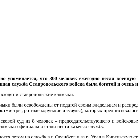
 упоминается, что 300 человек ежегодно несли военную 
военная служба Ставропольского войска была богатой и очен
й входят и ставропольские калмыки.
калмыки были освобождены от податей своим владельцам и распре
(ротмистры, ротные хорунжие и есаулы), которых предписывалось
овой суд из 8 человек – председательствующего и войсковых: п
калмыки официально стали нести казачью службу.
ются летом на службу в г. Оренбург и за р. Урал в Киргизскую с