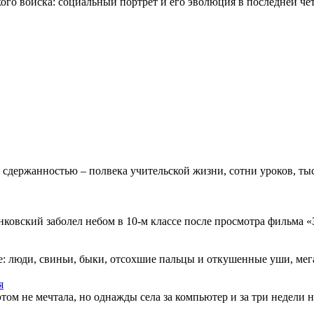
о войска: социальный портрет и его эволюция в последней четв
 сдержанностью – полвека учительской жизни, сотни уроков, тыс
овский заболел небом в 10-м классе после просмотра фильма «Зв
: люди, свиньи, быки, отсохшие пальцы и откушенные уши, мегап
я
этом не мечтала, но однажды села за компьютер и за три недели н