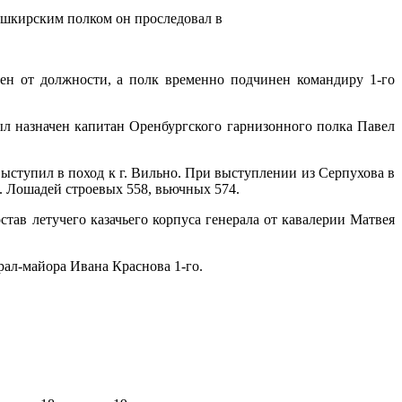
Башкирским полком он проследовал в
ен от должности, а полк временно подчинен командиру 1-го
ыл назначен капитан Оренбургского гарнизонного полка Павел
ыступил в поход к г. Вильно. При выступлении из Серпухова в
ов. Лошадей строевых 558, вьючных 574.
тав летучего казачьего корпуса генерала от кавалерии Матвея
ерал-майора Ивана Краснова 1-го.