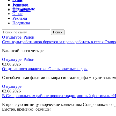
О нас
Тольятти
Реклама
Официально
Подписка
О нас
Реклама
Подписка
О культуре
,
Район
Семь культработников борются за право работать в селах Став
Вакансий всего четыре.
О культуре
,
Район
03.08.2026
От диванного аналитика. Очень опасные кадры
С необычными фактами из мира синематографа мы уже знакомили
О культуре
02.08.2026
В Ставропольском районе прошел традиционный фестиваль «
В прошлую пятницу творческие коллективы Ставропольского р
Быстро, времечко, бежишь!