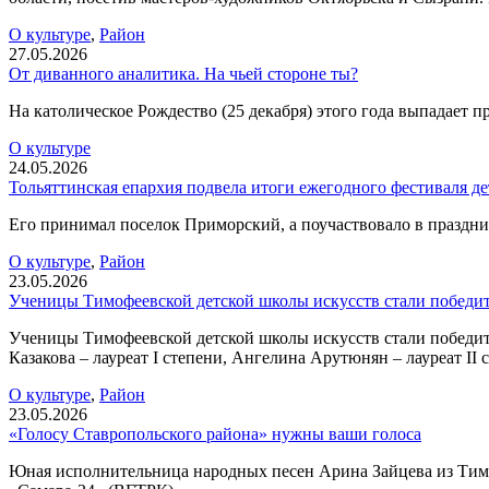
О культуре
,
Район
27.05.2026
От диванного аналитика. На чьей стороне ты?
На католическое Рождество (25 декабря) этого года выпадает п
О культуре
24.05.2026
Тольяттинская епархия подвела итоги ежегодного фестиваля де
Его принимал поселок Приморский, а поучаствовало в праздни
О культуре
,
Район
23.05.2026
Ученицы Тимофеевской детской школы искусств стали победи
Ученицы Тимофеевской детской школы искусств стали победит
Казакова – лауреат I степени, Ангелина Арутюнян – лауреат II 
О культуре
,
Район
23.05.2026
«Голосу Ставропольского района» нужны ваши голоса
Юная исполнительница народных песен Арина Зайцева из Тимоф