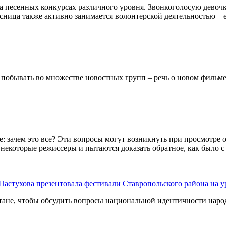
а песенных конкурсах различного уровня. Звонкоголосую девочк
ица также активно занимается волонтерской деятельностью – е
а побывать во множестве новостных групп – речь о новом фильм
ое: зачем это все? Эти вопросы могут возникнуть при просмотре
 некоторые режиссеры и пытаются доказать обратное, как было с
Пастухова презентовала фестивали Ставропольского района на
тане, чтобы обсудить вопросы национальной идентичности нар