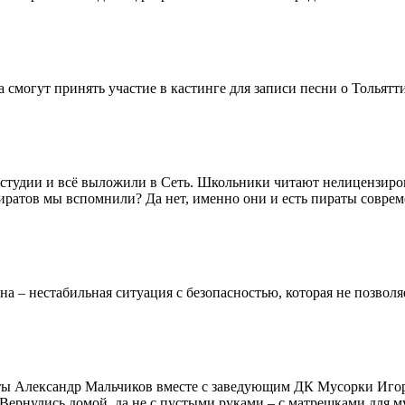
 смогут принять участие в кастинге для записи песни о Тольят
остудии и всё выложили в Сеть. Школьники читают нелицензир
иратов мы вспомнили? Да нет, именно они и есть пираты соврем
 – нестабильная ситуация с безопасностью, которая не позволяе
еты Александр Мальчиков вместе с заведующим ДК Мусорки Иго
Вернулись домой, да не с пустыми руками – с матрешками для му