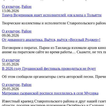
О культуре
,
Район
13.06.2026
Тимур Ведерников ищет исполнителей для клипа о Тольятти
Творческие коллективы и исполнители Ставропольского района
О культуре
,
Район
09.06.2026
От диванного аналитика. Вьётся, вьётся «Веселый Роджер»!
Поговорим о пиратах. Парни из Таиланда взломали архив кин
аниме на пиратском сайте во время работы… Скажете, не тех п
О культуре
31.05.2026
В 2026 году Грушинский фестиваль проводиться не будет
Об этом сообщили организаторы слета авторской песни. Причина
О культуре
,
Район
29.05.2026
Матрешки сызранской росписи поселились в селе Мусорка
Известный краевед Ставропольского района и друг нашей газ
области, посетив мастеров-художников Октябрьска и Сызрани. 