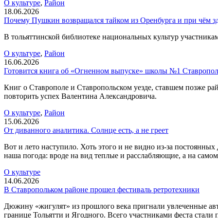
О культуре
,
Район
18.06.2026
Почему Пушкин возвращался тайком из Оренбурга и при чём зд
В тольяттинской библиотеке национальных культур участникам
О культуре
,
Район
16.06.2026
Готовится книга об «Огненном выпуске» школы №1 Ставропо
Книг о Ставрополе и Ставропольском уезде, ставшем позже рай
повторить успех Валентина Александровича.
О культуре
,
Район
15.06.2026
От диванного аналитика. Солнце есть, а не греет
Вот и лето наступило. Хоть этого и не видно из-за постоянных
наша погода: вроде на вид теплые и расслабляющие, а на самом 
О культуре
14.06.2026
В Ставропольком районе прошел фестиваль ретротехники
Дюжину «жигулят» из прошлого века пригнали увлеченные авт
границе Тольятти и Ягодного. Всего участниками феста стали