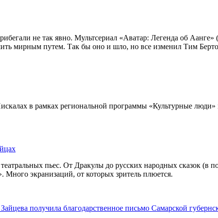
ибегали не так явно. Мультсериал «Аватар: Легенда об Аанге» 
ешить мирным путем. Так бы оно и шло, но все изменил Тим Бер
искалах в рамках региональной программы «Культурные люди» н
айцах
театральных пьес. От Дракулы до русских народных сказок (в по
. Много экранизаций, от которых зритель плюется.
Зайцева получила благодарственное письмо Самарской губернс