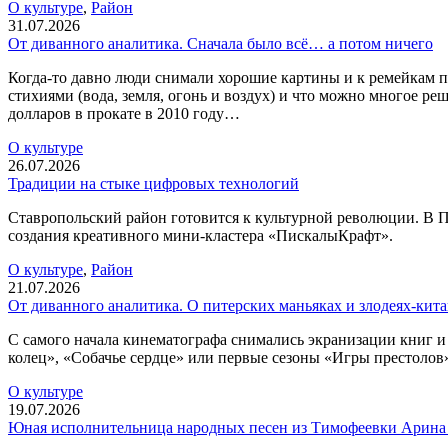
О культуре
,
Район
31.07.2026
От диванного аналитика. Сначала было всё… а потом ничего
Когда-то давно люди снимали хорошие картины и к ремейкам пр
стихиями (вода, земля, огонь и воздух) и что можно многое р
долларов в прокате в 2010 году…
О культуре
26.07.2026
Традиции на стыке цифровых технологий
Ставропольский район готовится к культурной революции. В П
создания креативного мини-кластера «ПискалыКрафт».
О культуре
,
Район
21.07.2026
От диванного аналитика. О питерских маньяках и злодеях-кит
С самого начала кинематографа снимались экранизации книг и 
колец», «Собачье сердце» или первые сезоны «Игры престолов»
О культуре
19.07.2026
Юная исполнительница народных песен из Тимофеевки Арина 