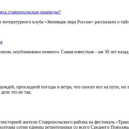
есь ставропольские краеведы?
 литературного клуба «Звенящая лира России» рассказали о тай
ля
оном, опубликовано немного. Самая известная – аж 30 лет наза
 дождей, прохладной погоды и ветра, что сносит все на пути, но
деле это не так.
оисторией жители Ставропольского района на фестиваль «Транс
 полторы сотни единиц ретротехники со всего Среднего Поволжь