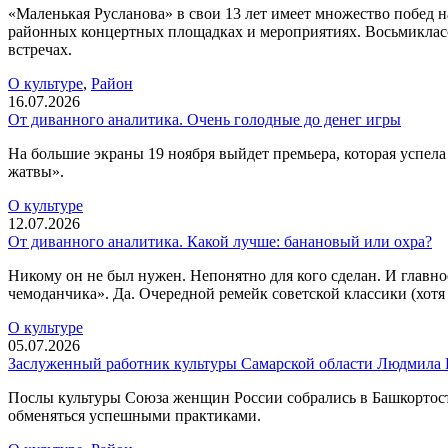
«Маленькая Русланова» в свои 13 лет имеет множество побед н
районных концертных площадках и мероприятиях. Восьмиклассн
встречах.
О культуре
,
Район
16.07.2026
От диванного аналитика. Очень голодные до денег игры
На большие экраны 19 ноября выйдет премьера, которая успел
жатвы».
О культуре
12.07.2026
От диванного аналитика. Какой лучше: банановый или охра?
Никому он не был нужен. Непонятно для кого сделан. И главн
чемоданчика». Да. Очередной ремейк советской классики (хотя
О культуре
05.07.2026
Заслуженный работник культуры Самарской области Людмила 
Послы культуры Союза женщин России собрались в Башкортос
обменяться успешными практиками.