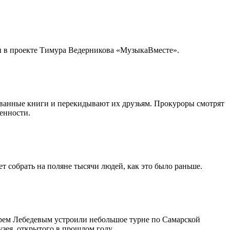
ти в проекте Тимура Ведерникова «МузыкаВместе».
ованные книги и перекидывают их друзьям. Прокуроры смотрят
енности.
т собрать на поляне тысячи людей, как это было раньше.
рем Лебедевым устроили небольшое турне по Самарской
зея, открытого в прошлом году.