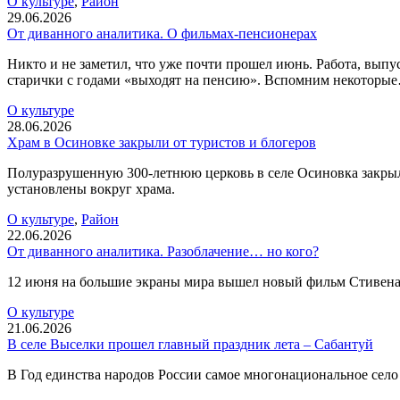
О культуре
,
Район
29.06.2026
От диванного аналитика. О фильмах-пенсионерах
Никто и не заметил, что уже почти прошел июнь. Работа, выпус
старички с годами «выходят на пенсию». Вспомним некоторы
О культуре
28.06.2026
Храм в Осиновке закрыли от туристов и блогеров
Полуразрушенную 300-летнюю церковь в селе Осиновка закрыли
установлены вокруг храма.
О культуре
,
Район
22.06.2026
От диванного аналитика. Разоблачение… но кого?
12 июня на большие экраны мира вышел новый фильм Стивена
О культуре
21.06.2026
В селе Выселки прошел главный праздник лета – Сабантуй
В Год единства народов России самое многонациональное село 