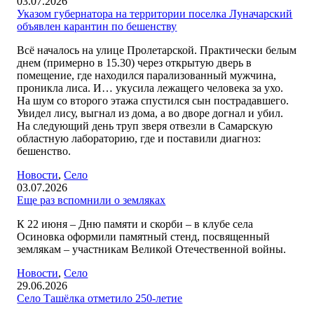
03.07.2026
Указом губернатора на территории поселка Луначарский
объявлен карантин по бешенству
Всё началось на улице Пролетарской. Практически белым
днем (примерно в 15.30) через открытую дверь в
помещение, где находился парализованный мужчина,
проникла лиса. И… укусила лежащего человека за ухо.
На шум со второго этажа спустился сын пострадавшего.
Увидел лису, выгнал из дома, а во дворе догнал и убил.
На следующий день труп зверя отвезли в Самарскую
областную лабораторию, где и поставили диагноз:
бешенство.
Новости
,
Село
03.07.2026
Еще раз вспомнили о земляках
К 22 июня – Дню памяти и скорби – в клубе села
Осиновка оформили памятный стенд, посвященный
землякам – участникам Великой Отечественной войны.
Новости
,
Село
29.06.2026
Село Ташёлка отметило 250-летие