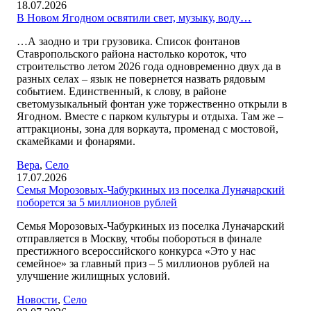
18.07.2026
В Новом Ягодном освятили свет, музыку, воду…
…А заодно и три грузовика. Список фонтанов
Ставропольского района настолько короток, что
строительство летом 2026 года одновременно двух да в
разных селах – язык не повернется назвать рядовым
событием. Единственный, к слову, в районе
светомузыкальный фонтан уже торжественно открыли в
Ягодном. Вместе с парком культуры и отдыха. Там же –
аттракционы, зона для воркаута, променад с мостовой,
скамейками и фонарями.
Вера
,
Село
17.07.2026
Семья Морозовых-Чабуркиных из поселка Луначарский
поборется за 5 миллионов рублей
Семья Морозовых-Чабуркиных из поселка Луначарский
отправляется в Москву, чтобы побороться в финале
престижного всероссийского конкурса «Это у нас
семейное» за главный приз – 5 миллионов рублей на
улучшение жилищных условий.
Новости
,
Село