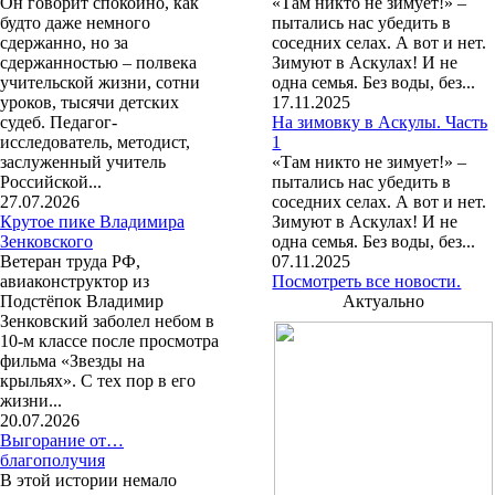
Он говорит спокойно, как
«Там никто не зимует!» –
будто даже немного
пытались нас убедить в
сдержанно, но за
соседних селах. А вот и нет.
сдержанностью – полвека
Зимуют в Аскулах! И не
учительской жизни, сотни
одна семья. Без воды, без...
уроков, тысячи детских
17.11.2025
судеб. Педагог-
На зимовку в Аскулы. Часть
исследователь, методист,
1
заслуженный учитель
«Там никто не зимует!» –
Российской...
пытались нас убедить в
27.07.2026
соседних селах. А вот и нет.
Крутое пике Владимира
Зимуют в Аскулах! И не
Зенковского
одна семья. Без воды, без...
Ветеран труда РФ,
07.11.2025
авиаконструктор из
Посмотреть все новости.
Подстёпок Владимир
Актуально
Зенковский заболел небом в
10-м классе после просмотра
фильма «Звезды на
крыльях». С тех пор в его
жизни...
20.07.2026
Выгорание от…
благополучия
В этой истории немало