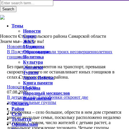
Темы
Новости
Новости Ставропольского района Самарской области
Спорт
Знаем мы – знаете вы!
ЖКХ
Новости
Медицина
,
Село
В Подстёпках задержали троих несовершеннолетних
Образование
гонщиков
Политика
Культура
Без прав, без документов на транспорт, превышая
Экология
скорость – ничего не останавливает юных гонщиков в
Туризм
селах Ставропольского района.
Архив Победы
Книга памяти
Новости
,
Село
Персона
07.08.2026
Народный месяцеслов
В детском саду Тимофеевки откроют две
Ваши письма
дополнительные группы
Область
Район
Тимофеевка – село большое, обрести в нем дом стремятся
Село
многие молодые семьи, поскольку расположено недалеко
Тольятти
от города. Словом, число жителей с детьми растет, а
Официально
дошкольное учреждение тесновато. Четыре группы