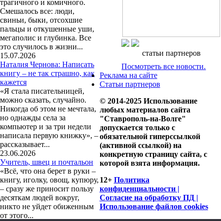
трагичного и комичного.
Смешалось все: люди,
свиньи, быки, отсохшие
пальцы и откушенные уши,
мегаполис и глубинка. Все
это случилось в жизни...
статьи партнеров
15.07.2026
Наталия Чернова: Написать
Посмотреть все новости.
книгу – не так страшно, как
Реклама на сайте
кажется
Статьи партнеров
«Я стала писательницей,
можно сказать, случайно.
© 2014-2025 Использование
Никогда об этом не мечтала,
любых материалов сайта
но однажды села за
"Ставрополь-на-Волге"
компьютер и за три недели
допускается только с
написала первую книжку», –
обязательной гиперссылкой
рассказывает...
(активной ссылкой) на
23.06.2026
конкретную страницу сайта, с
Учитель, швец и почтальон
которой взята информация.
«Всё, что она берет в руки –
книгу, иголку, овощ, купюру,
12+
Политика
– сразу же приносит пользу
конфиденциальности |
десяткам людей вокруг,
Согласие на обработку ПД |
никто не уйдет обиженным
Использование файлов cookies
от этого...