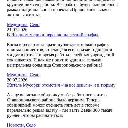
крупнейших сел района. Все работы будут выполнены в
рамках национального проекта «Продолжительная и
активная жизнь».
Медицина
,
Село
21.07.2026
В Ягодном медики перешли на летний график
Когда в разгар лета врачи публикуют новый график
приема пациентов, это чаще всего означает одно: они
уходят в отпуск и время работы лечебных учреждений
сокращается. И как же приятно удивила сельчан
центральная больница Ставропольского района!
Медицина
,
Село
20.07.2026
Житель Мусорки отомстил «на все деньги» и в тюрьму
А еще возмездие обидчику от безработного жителя
Ставропольского района было дерзким. Теперь
обвиняемый может отсидеть пять лет в тюрьме,
параллельно решая задачу – где взять 2 млн 300 тысяч
рублей, чтобы расплатиться.
Новости
,
Село