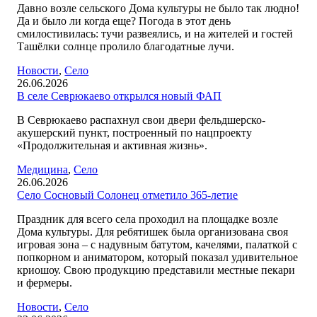
Давно возле сельского Дома культуры не было так людно!
Да и было ли когда еще? Погода в этот день
смилостивилась: тучи развеялись, и на жителей и гостей
Ташёлки солнце пролило благодатные лучи.
Новости
,
Село
26.06.2026
В селе Севрюкаево открылся новый ФАП
В Севрюкаево распахнул свои двери фельдшерско-
акушерский пункт, построенный по нацпроекту
«Продолжительная и активная жизнь».
Медицина
,
Село
26.06.2026
Село Сосновый Солонец отметило 365-летие
Праздник для всего села проходил на площадке возле
Дома культуры. Для ребятишек была организована своя
игровая зона – с надувным батутом, качелями, палаткой с
попкорном и аниматором, который показал удивительное
криошоу. Свою продукцию представили местные пекари
и фермеры.
Новости
,
Село