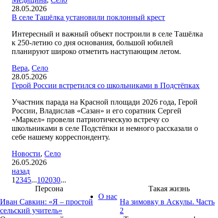
28.05.2026
В селе Ташёлка установили поклонный крест
Интересный и важный объект построили в селе Ташёлка
к 250-летию со дня основания, большой юбилей
планируют широко отметить наступающим летом.
Вера
,
Село
28.05.2026
Герой России встретился со школьниками в Подстёпках
Участник парада на Красной площади 2026 года, Герой
России, Владислав «Сазан» и его соратник Сергей
«Маркел» провели патриотическую встречу со
школьниками в селе Подстёпки и немного рассказали о
себе нашему корреспонденту.
Новости
,
Село
26.05.2026
назад
1
2
3
4
5
...
10
20
30
...
Персона
Такая жизнь
О нас
Иван Савкин: «Я – простой
На зимовку в Аскулы. Часть
сельский учитель»
2