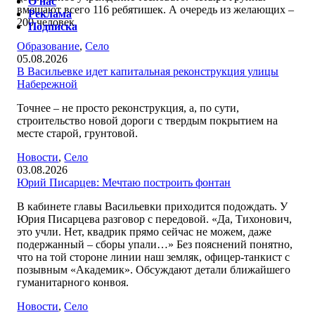
О нас
вмещают всего 116 ребятишек. А очередь из желающих –
Реклама
200 человек.
Подписка
Образование
,
Село
05.08.2026
В Васильевке идет капитальная реконструкция улицы
Набережной
Точнее – не просто реконструкция, а, по сути,
строительство новой дороги с твердым покрытием на
месте старой, грунтовой.
Новости
,
Село
03.08.2026
Юрий Писарцев: Мечтаю построить фонтан
В кабинете главы Васильевки приходится подождать. У
Юрия Писарцева разговор с передовой. «Да, Тихонович,
это учли. Нет, квадрик прямо сейчас не можем, даже
подержанный – сборы упали…» Без пояснений понятно,
что на той стороне линии наш земляк, офицер-танкист с
позывным «Академик». Обсуждают детали ближайшего
гуманитарного конвоя.
Новости
,
Село