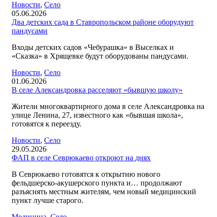
Новости
,
Село
05.06.2026
Два детских сада в Ставропольском районе оборудуют
пандусами
Входы детских садов «Чебурашка» в Выселках и
«Сказка» в Хрящевке будут оборудованы пандусами.
Новости
,
Село
01.06.2026
В селе Александровка расселяют «бывшую школу»
Жители многоквартирного дома в селе Александровка на
улице Ленина, 27, известного как «бывшая школа»,
готовятся к переезду.
Новости
,
Село
29.05.2026
ФАП в селе Севрюкаево откроют на днях
В Севрюкаево готовятся к открытию нового
фельдшерско-акушерского пункта и… продолжают
разъяснять местным жителям, чем новый медицинский
пункт лучше старого.
Медицина
,
Село