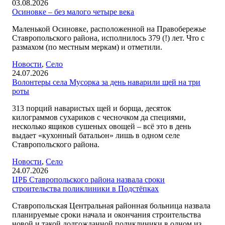
03.08.2026
Осиновке – без малого четыре века
Маленькой Осиновке, расположенной на Правобережье
Ставропольского района, исполнилось 379 (!) лет. Что с
размахом (по местным меркам) и отметили.
Новости
,
Село
24.07.2026
Волонтеры села Мусорка за день наварили щей на три
роты
313 порций наваристых щей и борща, десяток
килограммов сухариков с чесночком да специями,
несколько ящиков сушеных овощей – всё это в день
выдает «кухонный батальон» лишь в одном селе
Ставропольского района.
Новости
,
Село
24.07.2026
ЦРБ Ставропольского района назвала сроки
строительства поликлиники в Подстёпках
Ставропольская Центральная районная больница назвала
планируемые сроки начала и окончания строительства
новой и такой долгожданной поликлиники в одном из