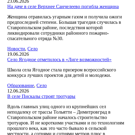
23.06.2026
На даче в селе Верхнее Санчелеево погибла женщина
Женщина отравилась угарным газом и получила ожоги
предпоследней степени. Большая трагедия случилась в
Ставропольском районе, последствия которой
ликвидировали сотрудники районного пожарно-
спасательного отряда №30.
Новости
,
Село
19.06.2026
Село Ягодное отметилось в «Лиге возможностей»
Школа села Ягодное стала призером всероссийского
конкурса лучших проектов для детей и молодежи.
Образование
,
Село
12.06.2026
В селе Пискалы строят тротуары
Вдоль главных улиц одного из крупнейших сел
неподалеку от трассы Тольятти – Димитровград в
Ставропольском районе началось строительство
тротуаров. И не короткими участками и по технологиям
прошлого века, как это часто бывало в сельской
местности, а сотнями и сотнями метров плюс в