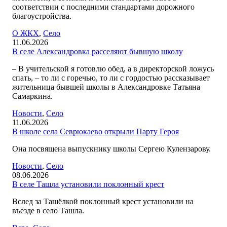
соответствии с последними стандартами дорожного
благоустройства.
О ЖКХ
,
Село
11.06.2026
В селе Александровка расселяют бывшую школу
– В учительской я готовлю обед, а в директорской ложусь
спать, – то ли с горечью, то ли с гордостью рассказывает
жительница бывшей школы в Александровке Татьяна
Самаркина.
Новости
,
Село
11.06.2026
В школе села Севрюкаево открыли Парту Героя
Она посвящена выпускнику школы Сергею Кулензарову.
Новости
,
Село
08.06.2026
В селе Ташла установили поклонный крест
Вслед за Ташёлкой поклонный крест установили на
въезде в село Ташла.