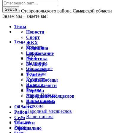
Новости Ставропольского района Самарской области
Знаем мы – знаете вы!
Темы
Новости
Спорт
Темы
ЖКХ
Новости
Медицина
Спорт
Образование
ЖКХ
Политика
Медицина
Культура
Образование
Экология
Политика
Туризм
Культура
Архив Победы
Экология
Книга памяти
Туризм
Персона
Архив Победы
Народный месяцеслов
Книга памяти
Ваши письма
Персона
Область
Народный месяцеслов
Район
Ваши письма
Село
Область
Тольятти
Район
Официально
Село