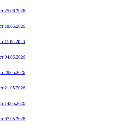
т 25.06.2026
т 18.06.2026
т 11.06.2026
т 04.06.2026
т 28.05.2026
т 21.05.2026
т 14.05.2026
т 07.05.2026