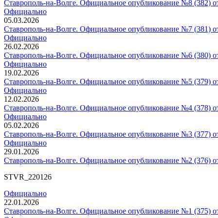
Ставрополь-на-Волге. Официальное опубликование №8 (382) от
Официально
05.03.2026
Ставрополь-на-Волге. Официальное опубликование №7 (381) от
Официально
26.02.2026
Ставрополь-на-Волге. Официальное опубликование №6 (380) от
Официально
19.02.2026
Ставрополь-на-Волге. Официальное опубликование №5 (379) от
Официально
12.02.2026
Ставрополь-на-Волге. Официальное опубликование №4 (378) от
Официально
05.02.2026
Ставрополь-на-Волге. Официальное опубликование №3 (377) от
Официально
29.01.2026
Ставрополь-на-Волге. Официальное опубликование №2 (376) от
STVR_220126
Официально
22.01.2026
Ставрополь-на-Волге. Официальное опубликование №1 (375) от