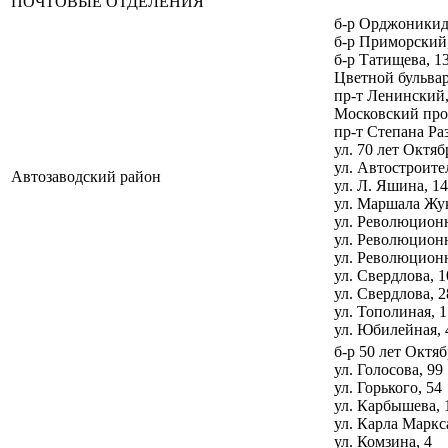
ПОЧТОВЫЕ ОТДЕЛЕНИЯ
б-р Орджоникидз
б-р Приморский
б-р Татищева, 1
Цветной бульвар
пр-т Ленинский,
Московский прос
пр-т Степана Ра
ул. 70 лет Октяб
ул. Автостроите
Автозаводский район
ул. Л. Яшина, 14
ул. Маршала Жук
ул. Революционн
ул. Революционн
ул. Революционн
ул. Свердлова, 1
ул. Свердлова, 2
ул. Тополиная, 
ул. Юбилейная, 
б-р 50 лет Октяб
ул. Голосова, 99
ул. Горького, 54
ул. Карбышева, 
ул. Карла Маркс
ул. Комзина, 4