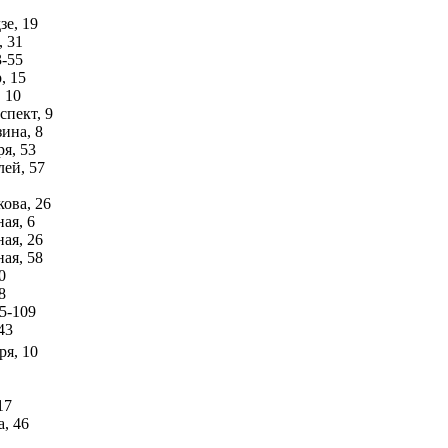
е, 19
, 31
3-55
, 15
 10
пект, 9
зина, 8
ря, 53
лей, 57
ова, 26
ая, 6
ая, 26
ая, 58
0
8
15-109
43
ря, 10
17
а, 46