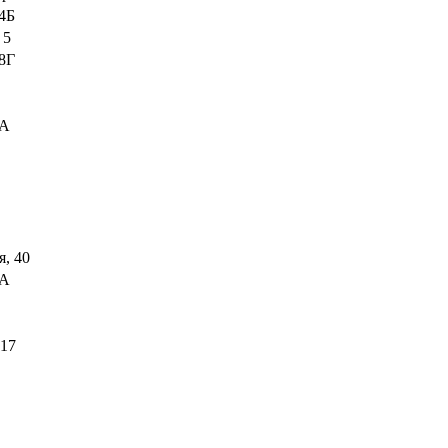
4Б
 5
8Г
8А
, 40
8А
 17