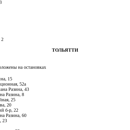
3
 2
ТОЛЬЯТТИ
положены на остановках
ина, 15
юционная, 52а
пана Разина, 43
ана Разина, 8
йная, 25
ва, 20
й б-р, 22
ана Разина, 60
, 23