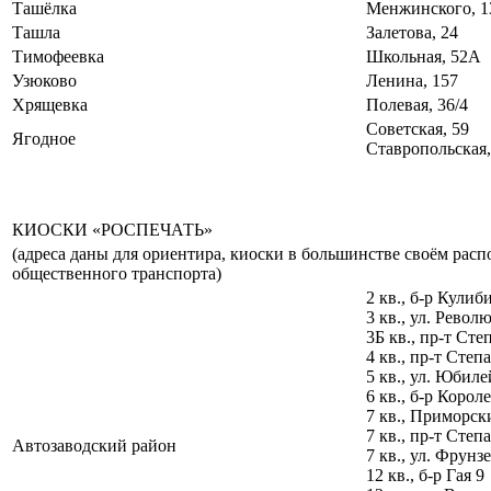
Ташёлка
Менжинского, 1
Ташла
Залетова, 24
Тимофеевка
Школьная, 52А
Узюково
Ленина, 157
Хрящевка
Полевая, 36/4
Советская, 59
Ягодное
Ставропольская,
КИОСКИ «РОСПЕЧАТЬ»
(адреса даны для ориентира, киоски в большинстве своём рас
общественного транспорта)
2 кв., б-р Кулиб
3 кв., ул. Револ
3Б кв., пр-т Сте
4 кв., пр-т Степ
5 кв., ул. Юбиле
6 кв., б-р Короле
7 кв., Приморски
7 кв., пр-т Степ
Автозаводский район
7 кв., ул. Фрунзе
12 кв., б-р Гая 9