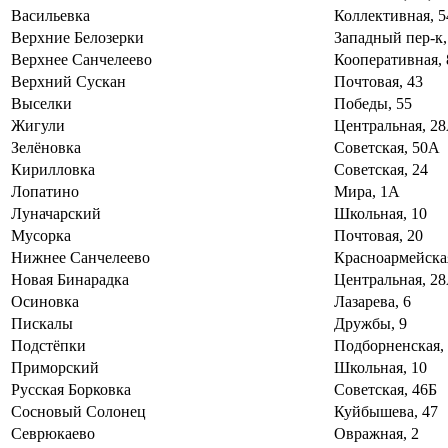
Васильевка
Коллективная, 5
Верхние Белозерки
Западный пер-к,
Верхнее Санчелеево
Кооперативная, 
Верхний Сускан
Почтовая, 43
Выселки
Победы, 55
Жигули
Центральная, 2
Зелёновка
Советская, 50А
Кирилловка
Советская, 24
Лопатино
Мира, 1А
Луначарский
Школьная, 10
Мусорка
Почтовая, 20
Нижнее Санчелеево
Красноармейская
Новая Бинарадка
Центральная, 2
Осиновка
Лазарева, 6
Пискалы
Дружбы, 9
Подстёпки
Подборненская,
Приморский
Школьная, 10
Русская Борковка
Советская, 46Б
Сосновый Солонец
Куйбышева, 47
Севрюкаево
Овражная, 2