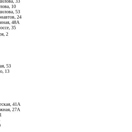
шилова, 33
длова, 10
шилова, 53
онавтов, 24
линая, 48А
оссе, 35
ря, 2
ая, 53
о, 13
еская, 41А
ожная, 27А
1
5
0