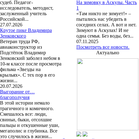
судеб. Педагог-
На зимовку в Аскулы. Часть
исследователь, методист,
1
заслуженный учитель
«Там никто не зимует!» –
Российской...
пытались нас убедить в
27.07.2026
соседних селах. А вот и нет.
Крутое пике Владимира
Зимуют в Аскулах! И не
Зенковского
одна семья. Без воды, без...
Ветеран труда РФ,
07.11.2025
авиаконструктор из
Посмотреть все новости.
Подстёпок Владимир
Актуально
Зенковский заболел небом в
10-м классе после просмотра
фильма «Звезды на
крыльях». С тех пор в его
жизни...
20.07.2026
Выгорание от…
благополучия
В этой истории немало
трагичного и комичного.
Смешалось все: люди,
свиньи, быки, отсохшие
пальцы и откушенные уши,
мегаполис и глубинка. Все
это случилось в жизни...