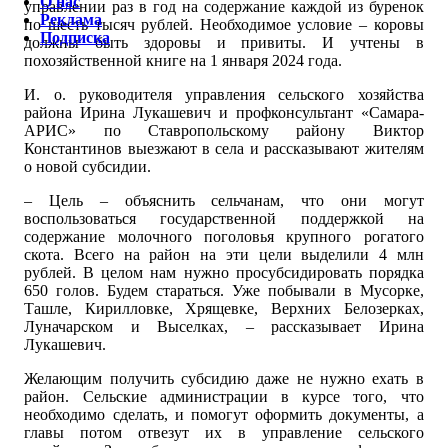
О нас
управлении раз в год на содержание каждой из буренок
Реклама
по шесть тысяч рублей. Необходимое условие – коровы
Подписка
должны быть здоровы и привиты. И учтены в
похозяйственной книге на 1 января 2024 года.
И. о. руководителя управления сельского хозяйства
района Ирина Лукашевич и профконсультант «Самара-
АРИС» по Ставропольскому району Виктор
Константинов выезжают в села и рассказывают жителям
о новой субсидии.
– Цель – объяснить сельчанам, что они могут
воспользоваться государственной поддержкой на
содержание молочного поголовья крупного рогатого
скота. Всего на район на эти цели выделили 4 млн
рублей. В целом нам нужно просубсидировать порядка
650 голов. Будем стараться. Уже побывали в Мусорке,
Ташле, Кирилловке, Хрящевке, Верхних Белозерках,
Луначарском и Выселках, – рассказывает Ирина
Лукашевич.
Желающим получить субсидию даже не нужно ехать в
район. Сельские администрации в курсе того, что
необходимо сделать, и помогут оформить документы, а
главы потом отвезут их в управление сельского