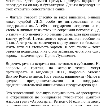
хозяйства. Здесь бумаги примут, проверят, оформят и
передадут на оплату в бухгалтерию. Деньги переведут на
счет, открытый соискателем в банке.
– Жители говорят спасибо за такое внимание. Раньше
никто судьбой ЛПХ особо не интересовался и не
поддерживал их. А сейчас государство настроено на то,
чтобы в личных хозяйствах не сокращали поголовье. Да,
6 тысяч – это немного, но раньше сумма едва превышала
тысячу рублей. Потом долгое время выплат вообще не
было. А затраты на молочную корову довольно большие.
Взять хотя бы стоимость кормов. Шесть тысяч – тоже
реальная поддержка, и не стоит забывать, что это на одну
корову, – комментирует Ирина Лукашевич.
Впрочем, речь на встречах шла не только о субсидиях. На
вопросы о грантах, на которые теперь могут
претендовать и владельцы ЛПХ, подробно отвечал
Виктор Константинов. Их в рамках нацпроекта «Малое и
среднее предпринимательство и поддержка
предпринимательской инициативы» предусмотрено два.
Это завоевавший большую популярность «Агростартап»
и открывшийся по инициативе губернатора Дмитрия
Азарова грант «Агростартап Регион». И если по первому
направлению поддержки конкурс на этот год уже