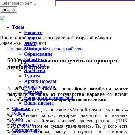
Темы
Новости
Новости Ставропольского района Самарской области
Спорт
Знаем мы – знаете вы!
ЖКХ
Новости
Медицина
,
Район
,
Сельское хозяйство
Образование
Политика
6000 рублей можно получить на прокорм
Культура
личной буренки
Экология
Туризм
Архив Победы
Книга памяти
С 2024 года личные подсобные хозяйства могут
Персона
получать помощь от государства наравне со всеми
Народный месяцеслов
остальными сельхозтоваропроизводителями.
Ваши письма
Область
С прошлого года в перечне субсидий появилась новая –
Район
на молочных коров, которые находятся в личных
Село
подсобных хозяйствах жителей нашего региона (ЛПХ
Тольятти
КРС). А в этом ее сумма увеличилась. Те, у кого есть
Официально
молочные коровы, могут получить в районном