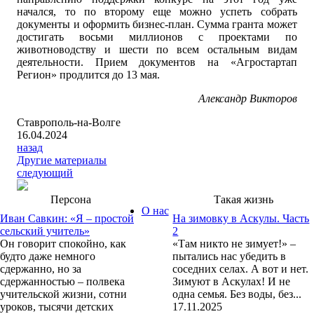
начался, то по второму еще можно успеть собрать
документы и оформить бизнес-план. Сумма гранта может
достигать восьми миллионов с проектами по
животноводству и шести по всем остальным видам
деятельности. Прием документов на «Агростартап
Регион» продлится до 13 мая.
Александр Викторов
Ставрополь-на-Волге
16.04.2024
назад
Другие материалы
следующий
Персона
Такая жизнь
О нас
Иван Савкин: «Я – простой
На зимовку в Аскулы. Часть
сельский учитель»
2
Он говорит спокойно, как
«Там никто не зимует!» –
будто даже немного
пытались нас убедить в
сдержанно, но за
соседних селах. А вот и нет.
сдержанностью – полвека
Зимуют в Аскулах! И не
учительской жизни, сотни
одна семья. Без воды, без...
уроков, тысячи детских
17.11.2025