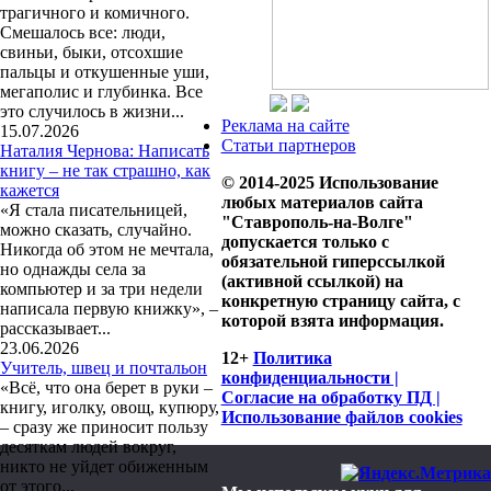
трагичного и комичного.
Смешалось все: люди,
свиньи, быки, отсохшие
пальцы и откушенные уши,
мегаполис и глубинка. Все
это случилось в жизни...
Реклама на сайте
15.07.2026
Статьи партнеров
Наталия Чернова: Написать
книгу – не так страшно, как
© 2014-2025 Использование
кажется
любых материалов сайта
«Я стала писательницей,
"Ставрополь-на-Волге"
можно сказать, случайно.
допускается только с
Никогда об этом не мечтала,
обязательной гиперссылкой
но однажды села за
(активной ссылкой) на
компьютер и за три недели
конкретную страницу сайта, с
написала первую книжку», –
которой взята информация.
рассказывает...
23.06.2026
12+
Политика
Учитель, швец и почтальон
конфиденциальности |
«Всё, что она берет в руки –
Согласие на обработку ПД |
книгу, иголку, овощ, купюру,
Использование файлов cookies
– сразу же приносит пользу
десяткам людей вокруг,
никто не уйдет обиженным
от этого...