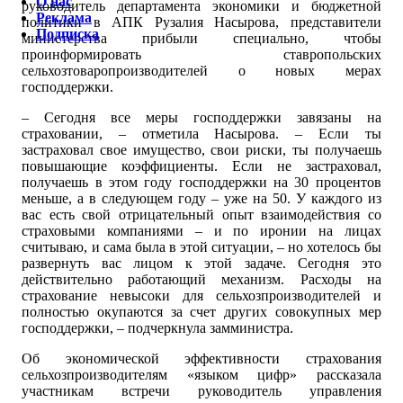
О нас
руководитель департамента экономики и бюджетной
Реклама
политики в АПК Рузалия Насырова, представители
Подписка
министерства прибыли специально, чтобы
проинформировать ставропольских
сельхозтоваропроизводителей о новых мерах
господдержки.
– Сегодня все меры господдержки завязаны на
страховании, – отметила Насырова. – Если ты
застраховал свое имущество, свои риски, ты получаешь
повышающие коэффициенты. Если не застраховал,
получаешь в этом году господдержки на 30 процентов
меньше, а в следующем году – уже на 50. У каждого из
вас есть свой отрицательный опыт взаимодействия со
страховыми компаниями – и по иронии на лицах
считываю, и сама была в этой ситуации, – но хотелось бы
развернуть вас лицом к этой задаче. Сегодня это
действительно работающий механизм. Расходы на
страхование невысоки для сельхозпроизводителей и
полностью окупаются за счет других совокупных мер
господдержки, – подчеркнула замминистра.
Об экономической эффективности страхования
сельхозпроизводителям «языком цифр» рассказала
участникам встречи руководитель управления