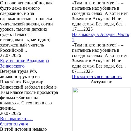
Он говорит спокойно, как
«Там никто не зимует!» –
будто даже немного
пытались нас убедить в
сдержанно, но за
соседних селах. А вот и нет.
сдержанностью – полвека
Зимуют в Аскулах! И не
учительской жизни, сотни
одна семья. Без воды, без...
уроков, тысячи детских
17.11.2025
судеб. Педагог-
На зимовку в Аскулы. Часть
исследователь, методист,
1
заслуженный учитель
«Там никто не зимует!» –
Российской...
пытались нас убедить в
27.07.2026
соседних селах. А вот и нет.
Крутое пике Владимира
Зимуют в Аскулах! И не
Зенковского
одна семья. Без воды, без...
Ветеран труда РФ,
07.11.2025
авиаконструктор из
Посмотреть все новости.
Подстёпок Владимир
Актуально
Зенковский заболел небом в
10-м классе после просмотра
фильма «Звезды на
крыльях». С тех пор в его
жизни...
20.07.2026
Выгорание от…
благополучия
В этой истории немало