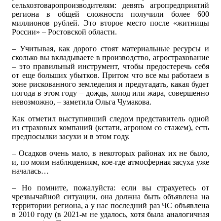
сельхозтоваропроизводителям: девять агропредприятий
региона в общей сложности получили более 600
миллионов рублей. Это второе место после «житницы
России» – Ростовской области.
– Учитывая, как дорого стоят материальные ресурсы и
сколько вы вкладываете в производство, агрострахование
– это правильный инструмент, чтобы предостеречь себя
от еще больших убытков. Притом что все мы работаем в
зоне рискованного земледелия и предугадать, какая будет
погода в этом году – дождь, холод или жара, совершенно
невозможно, – заметила Ольга Чумакова.
Как отметил выступивший следом представитель одной
из страховых компаний (кстати, агроном со стажем), есть
предпосылки засухи и в этом году.
– Осадков очень мало, в некоторых районах их не было,
и, по моим наблюдениям, кое-где атмосферная засуха уже
началась…
– Но помните, пожалуйста: если вы страхуетесь от
чрезвычайной ситуации, она должна быть объявлена на
территории региона, а у нас последний раз ЧС объявлена
в 2010 году (в 2021-м не удалось, хотя была аналогичная