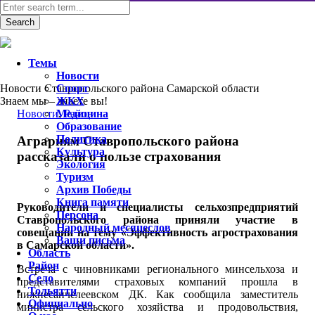
Темы
Новости
Новости Ставропольского района Самарской области
Спорт
Знаем мы – знаете вы!
ЖКХ
Новости
Медицина
,
Район
Образование
Политика
Аграриям Ставропольского района
Культура
рассказали о пользе страхования
Экология
Туризм
Архив Победы
Книга памяти
Руководители и специалисты сельхозпредприятий
Персона
Ставропольского района приняли участие в
Народный месяцеслов
совещании на тему «Эффективность агрострахования
Ваши письма
в Самарской области».
Область
Район
Встреча с чиновниками регионального минсельхоза и
Село
представителями страховых компаний прошла в
Тольятти
нижнесанчелеевском ДК. Как сообщила заместитель
Официально
министра сельского хозяйства и продовольствия,