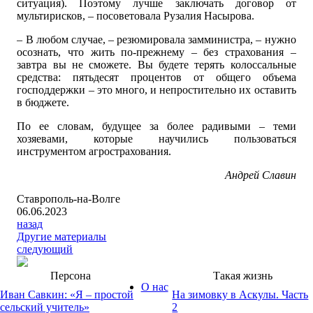
ситуация). Поэтому лучше заключать договор от
мультирисков, – посоветовала Рузалия Насырова.
– В любом случае, – резюмировала замминистра, – нужно
осознать, что жить по-прежнему – без страхования –
завтра вы не сможете. Вы будете терять колоссальные
средства: пятьдесят процентов от общего объема
господдержки – это много, и непростительно их оставить
в бюджете.
По ее словам, будущее за более радивыми – теми
хозяевами, которые научились пользоваться
инструментом агрострахования.
Андрей Славин
Ставрополь-на-Волге
06.06.2023
назад
Другие материалы
следующий
Персона
Такая жизнь
О нас
Иван Савкин: «Я – простой
На зимовку в Аскулы. Часть
сельский учитель»
2