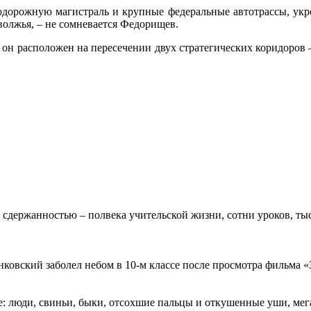
одорожную магистраль и крупные федеральные автотрассы, укр
волжья, – не сомневается Федорищев.
к он расположен на пересечении двух стратегических коридоров 
 сдержанностью – полвека учительской жизни, сотни уроков, тыс
овский заболел небом в 10-м классе после просмотра фильма «Зв
: люди, свиньи, быки, отсохшие пальцы и откушенные уши, мегап