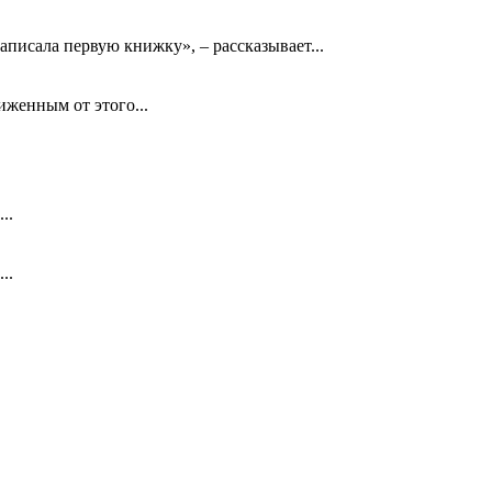
аписала первую книжку», – рассказывает...
биженным от этого...
..
..