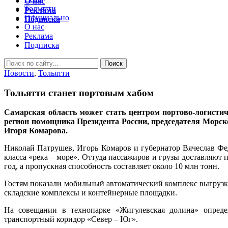
О нас
Тольятти
Реклама
Официально
Подписка
О нас
Реклама
Подписка
Новости
,
Тольятти
Тольятти станет портовым хабом
Самарская область может стать центром портово-логистич
регион помощника Президента России, председателя Морск
Игоря Комарова.
Николай Патрушев, Игорь Комаров и губернатор Вячеслав Фед
класса «река – море». Оттуда пассажиров и грузы доставляют 
год, а пропускная способность составляет около 10 млн тонн.
Гостям показали мобильный автоматический комплекс выгрузк
складские комплексы и контейнерные площадки.
На совещании в технопарке «Жигулевская долина» опреде
транспортный коридор «Север – Юг».