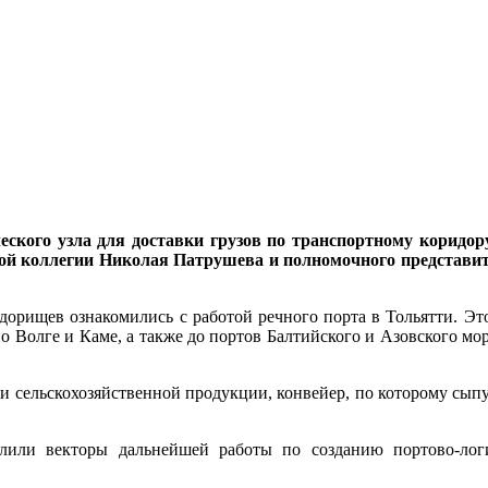
еского узла для доставки грузов по транспортному коридор
ой коллегии Николая Патрушева и полномочного представи
орищев ознакомились с работой речного порта в Тольятти. Это 
по Волге и Каме, а также до портов Балтийского и Азовского мо
и сельскохозяйственной продукции, конвейер, по которому сып
лили векторы дальнейшей работы по созданию портово-логи