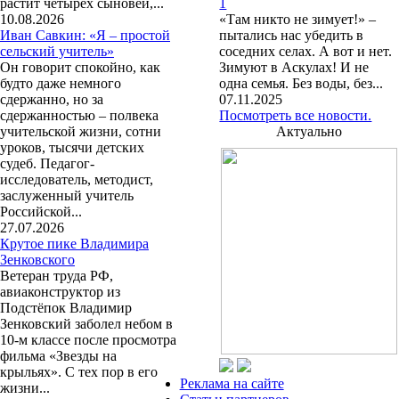
растит четырех сыновей,...
1
10.08.2026
«Там никто не зимует!» –
Иван Савкин: «Я – простой
пытались нас убедить в
сельский учитель»
соседних селах. А вот и нет.
Он говорит спокойно, как
Зимуют в Аскулах! И не
будто даже немного
одна семья. Без воды, без...
сдержанно, но за
07.11.2025
сдержанностью – полвека
Посмотреть все новости.
учительской жизни, сотни
Актуально
уроков, тысячи детских
судеб. Педагог-
исследователь, методист,
заслуженный учитель
Российской...
27.07.2026
Крутое пике Владимира
Зенковского
Ветеран труда РФ,
авиаконструктор из
Подстёпок Владимир
Зенковский заболел небом в
10-м классе после просмотра
фильма «Звезды на
крыльях». С тех пор в его
Реклама на сайте
жизни...