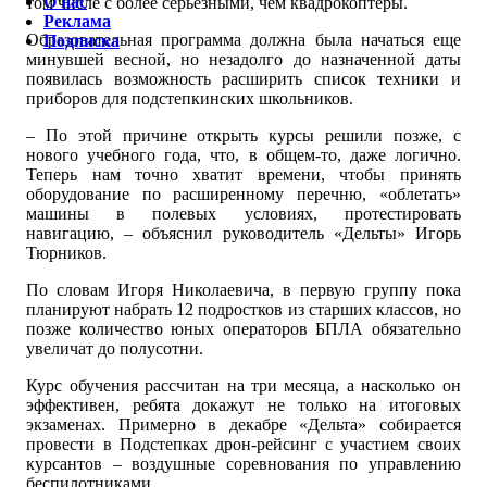
О нас
том числе с более серьезными, чем квадрокоптеры.
Реклама
Образовательная программа должна была начаться еще
Подписка
минувшей весной, но незадолго до назначенной даты
появилась возможность расширить список техники и
приборов для подстепкинских школьников.
– По этой причине открыть курсы решили позже, с
нового учебного года, что, в общем-то, даже логично.
Теперь нам точно хватит времени, чтобы принять
оборудование по расширенному перечню, «облетать»
машины в полевых условиях, протестировать
навигацию, – объяснил руководитель «Дельты» Игорь
Тюрников.
По словам Игоря Николаевича, в первую группу пока
планируют набрать 12 подростков из старших классов, но
позже количество юных операторов БПЛА обязательно
увеличат до полусотни.
Курс обучения рассчитан на три месяца, а насколько он
эффективен, ребята докажут не только на итоговых
экзаменах. Примерно в декабре «Дельта» собирается
провести в Подстепках дрон-рейсинг с участием своих
курсантов – воздушные соревнования по управлению
беспилотниками.