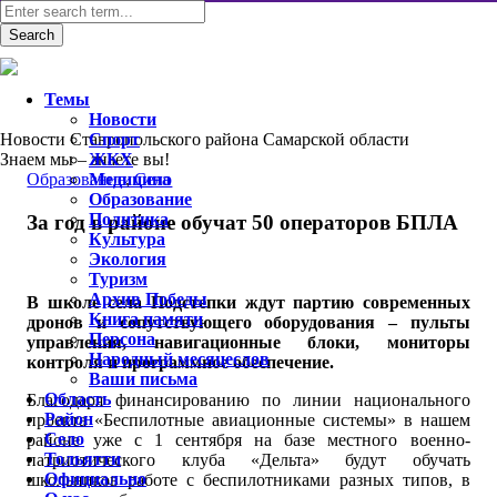
Темы
Новости
Новости Ставропольского района Самарской области
Спорт
Знаем мы – знаете вы!
ЖКХ
Образование
Медицина
,
Село
Образование
Политика
За год в районе обучат 50 операторов БПЛА
Культура
Экология
Туризм
Архив Победы
В школе села Подстепки ждут партию современных
Книга памяти
дронов и сопутствующего оборудования – пульты
Персона
управления, навигационные блоки, мониторы
Народный месяцеслов
контроля и программное обеспечение.
Ваши письма
Область
Благодаря финансированию по линии национального
Район
проекта «Беспилотные авиационные системы» в нашем
Село
районе уже с 1 сентября на базе местного военно-
Тольятти
патриотического клуба «Дельта» будут обучать
Официально
школьников работе с беспилотниками разных типов, в