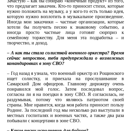
Зачастую – как бы собираю «конечный продукт» из того,
что предлагает заказчик. Кто-то приносит стихи, которые
нужно положить на музыку, а у кого-то есть только идея,
которую нужно воплотить в музыкальное произведение.
Иногда мои заказчики – частные организации, которые
хотели бы получить песню к знаковому событию, а
иногда просто частные лица готовят сюрприз к
семейному торжеству. Для меня эта подработка – и
творчество, и доход.
– А как ты стала солисткой военного оркестра? Время
сейчас непростое, тебя предупреждали о возможных
командировках в зону СВО?
– Год назад я узнала, что военный оркестр из Рощинского
ищет солистку, и приехала на прослушивание в
Самарский Дом офицеров. Главному дирижеру очень
понравился мой голос. Затем последовал вопрос,
согласна ли я на поездки в зону СВО. Я согласилась, не
раздумывая, потому что являюсь патриотом своей
страны. Мне нравится, когда моя работа приносит пользу
Родине. За последний год мы несколько раз выступали в
местных госпиталях и военных частях, а также два раза
побывали с концертами в зоне СВО.
– Какие песни исполняешь для бойцов?