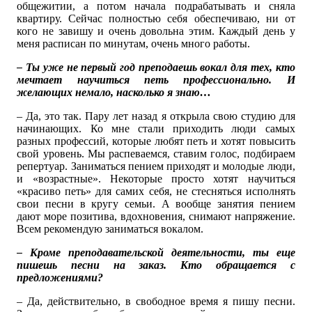
общежитии, а потом начала подрабатывать и сняла
квартиру. Сейчас полностью себя обеспечиваю, ни от
кого не завишу и очень довольна этим. Каждый день у
меня расписан по минутам, очень много работы.
– Ты уже не первый год преподаешь вокал для тех, кто
мечтает научиться петь профессионально. И
желающих немало, насколько я знаю…
– Да, это так. Пару лет назад я открыла свою студию для
начинающих. Ко мне стали приходить люди самых
разных профессий, которые любят петь и хотят повысить
свой уровень. Мы распеваемся, ставим голос, подбираем
репертуар. Заниматься пением приходят и молодые люди,
и «возрастные». Некоторые просто хотят научиться
«красиво петь» для самих себя, не стесняться исполнять
свои песни в кругу семьи. А вообще занятия пением
дают море позитива, вдохновения, снимают напряжение.
Всем рекомендую заниматься вокалом.
– Кроме преподавательской деятельности, ты еще
пишешь песни на заказ. Кто обращается с
предложениями?
– Да, действительно, в свободное время я пишу песни.