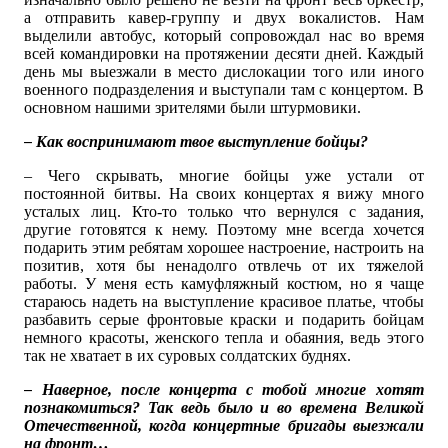
а отправить кавер-группу и двух вокалистов. Нам
выделили автобус, который сопровождал нас во время
всей командировки на протяжении десяти дней. Каждый
день мы выезжали в место дислокации того или иного
военного подразделения и выступали там с концертом. В
основном нашими зрителями были штурмовики.
– Как воспринимают твое выступление бойцы?
– Чего скрывать, многие бойцы уже устали от
постоянной битвы. На своих концертах я вижу много
усталых лиц. Кто-то только что вернулся с задания,
другие готовятся к нему. Поэтому мне всегда хочется
подарить этим ребятам хорошее настроение, настроить на
позитив, хотя бы ненадолго отвлечь от их тяжелой
работы. У меня есть камуфляжный костюм, но я чаще
стараюсь надеть на выступление красивое платье, чтобы
разбавить серые фронтовые краски и подарить бойцам
немного красоты, женского тепла и обаяния, ведь этого
так не хватает в их суровых солдатских буднях.
– Наверное, после концерта с тобой многие хотят
познакомиться? Так ведь было и во времена Великой
Отечественной, когда концертные бригады выезжали
на фронт…