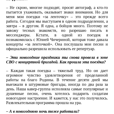
– Не скрою, многие подходят, просят автограф, а кто-то
пытается ухаживать, оказывает знаки внимания. Но для
меня мои поездки «за ленточку» – это прежде всего
работа. Сегодня мы выступаем в одном подразделении, а
завтра – в другом. Я одна, а бойцов много. Поэтому не
завожу тесных знакомств, но разрешаю писать в
мессенджеры. Кстати, в одной из поездок я
познакомилась с Юлией Чичериной, которая тоже давала
концерты «за ленточкой». Она послушала мои песни и
официально разрешила использовать ее репертуар.
– Эти новогодние праздники ты снова провела в зоне
СВО с концертной бригадой. Как прошла эта поездка?
– Каждая такая поездка – тяжелый труд. Но он дает
огромное чувство удовлетворения от проделанной
работы на благо Родины. В течение десяти дней мы
выезжали в штурмовые бригады, иногда по два раза за
день. Наша кавер-группа исполняла самые популярные и
душевные песни, очень хотелось подарить солдатам
новогоднее настроение. И кажется, у нас это получилось.
Развлекательная программа прошла на ура.
– А в новогоднюю ночь тоже работали?