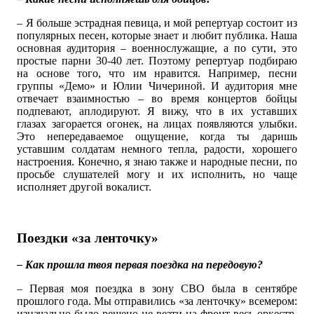
– Я больше эстрадная певица, и мой репертуар состоит из
популярных песен, которые знает и любит публика. Наша
основная аудитория – военнослужащие, а по сути, это
простые парни 30-40 лет. Поэтому репертуар подбираю
на основе того, что им нравится. Например, песни
группы «Демо» и Юлии Чичериной. И аудитория мне
отвечает взаимностью – во время концертов бойцы
подпевают, аплодируют. Я вижу, что в их уставших
глазах загорается огонек, на лицах появляются улыбки.
Это непередаваемое ощущение, когда ты даришь
уставшим солдатам немного тепла, радости, хорошего
настроения. Конечно, я знаю также и народные песни, по
просьбе слушателей могу и их исполнить, но чаще
исполняет другой вокалист.
Поездки «за ленточку»
– Как прошла твоя первая поездка на передовую?
– Первая моя поездка в зону СВО была в сентябре
прошлого года. Мы отправились «за ленточку» всемером:
изначально было решено не везти на фронт весь оркестр,