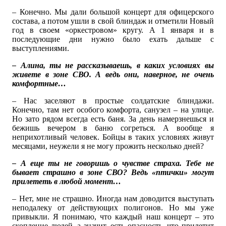
– Конечно. Мы дали большой концерт для офицерского
состава, а потом ушли в свой блиндаж и отметили Новый
год в своем «оркестровом» кругу. А 1 января и в
последующие дни нужно было ехать дальше с
выступлениями.
– Алина, ты не рассказываешь, в каких условиях вы
живете в зоне СВО. А ведь они, наверное, не очень
комфортные…
– Нас заселяют в простые солдатские блиндажи.
Конечно, там нет особого комфорта, санузел – на улице.
Но зато рядом всегда есть баня. За день намерзнешься и
бежишь вечером в баню согреться. А вообще я
неприхотливый человек. Бойцы в таких условиях живут
месяцами, неужели я не могу прожить несколько дней?
– А еще ты не говоришь о чувстве страха. Тебе не
бывает страшно в зоне СВО? Ведь «птички» могут
прилететь в любой момент…
– Нет, мне не страшно. Иногда нам доводится выступать
неподалеку от действующих полигонов. Но мы уже
привыкли. Я понимаю, что каждый наш концерт – это
скопление людей, а значит, есть опасность, что прилетит