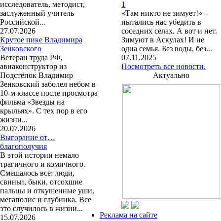
исследователь, методист,
1
заслуженный учитель
«Там никто не зимует!» –
Российской...
пытались нас убедить в
27.07.2026
соседних селах. А вот и нет.
Крутое пике Владимира
Зимуют в Аскулах! И не
Зенковского
одна семья. Без воды, без...
Ветеран труда РФ,
07.11.2025
авиаконструктор из
Посмотреть все новости.
Подстёпок Владимир
Актуально
Зенковский заболел небом в
10-м классе после просмотра
фильма «Звезды на
крыльях». С тех пор в его
жизни...
20.07.2026
Выгорание от…
благополучия
В этой истории немало
трагичного и комичного.
Смешалось все: люди,
свиньи, быки, отсохшие
пальцы и откушенные уши,
мегаполис и глубинка. Все
это случилось в жизни...
Реклама на сайте
15.07.2026