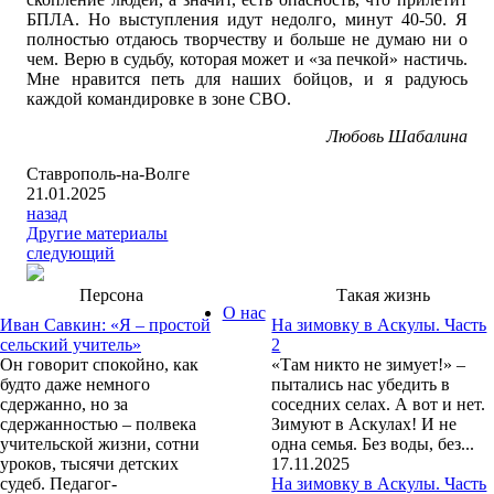
БПЛА. Но выступления идут недолго, минут 40-50. Я
полностью отдаюсь творчеству и больше не думаю ни о
чем. Верю в судьбу, которая может и «за печкой» настичь.
Мне нравится петь для наших бойцов, и я радуюсь
каждой командировке в зоне СВО.
Любовь Шабалина
Ставрополь-на-Волге
21.01.2025
назад
Другие материалы
следующий
Персона
Такая жизнь
О нас
Иван Савкин: «Я – простой
На зимовку в Аскулы. Часть
сельский учитель»
2
Он говорит спокойно, как
«Там никто не зимует!» –
будто даже немного
пытались нас убедить в
сдержанно, но за
соседних селах. А вот и нет.
сдержанностью – полвека
Зимуют в Аскулах! И не
учительской жизни, сотни
одна семья. Без воды, без...
уроков, тысячи детских
17.11.2025
судеб. Педагог-
На зимовку в Аскулы. Часть