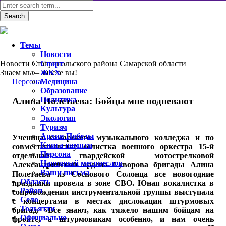
Темы
Новости
Новости Ставропольского района Самарской области
Спорт
Знаем мы – знаете вы!
ЖКХ
Персона
Медицина
Образование
Политика
Алина Полетаева: Бойцы мне подпевают
Культура
Экология
Туризм
Архив Победы
Ученица самарского музыкального колледжа и по
Книга памяти
совместительству солистка военного оркестра 15-й
Персона
отдельной гвардейской мотострелковой
Народный месяцеслов
Александрийской ордена Суворова бригады Алина
Ваши письма
Полетаева из Соснового Солонца все новогодние
Область
праздники провела в зоне СВО. Юная вокалистка в
Район
сопровождении инструментальной группы выступала
Село
с концертами в местах дислокации штурмовых
Тольятти
бригад. «Все знают, как тяжело нашим бойцам на
Официально
фронте, а штурмовикам особенно, и нам очень