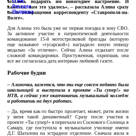
О нас
хотелось подарить им новогоднее настроение. И
Реклама
кажется, нам это удалось», – рассказала Алина сразу
Подписка
после возвращения корреспонденту «Ставрополя-на-
Волге».
Для Алины это была уже не первая поездка в зону СВО.
За активное участие в патриотической деятельности
командование 15-й мотострелковой бригады (которую
еще называют «гусарской») наградило юную певицу
медалью «За отличие». Сейчас Алина отдыхает после
сложной командировки. Простуженная, охрипшая, она
все же согласилась дать интервью любимой газете.
Рабочие будни
– Алиночка, кажется, что ты еще совсем недавно была
школьницей и выступала в проекте «Ты супер!» на
НТВ, а сейчас уже оканчиваешь музыкальный колледж
и работаешь на двух работах.
– Да, время как-то быстро пролетает, может, ритм жизни
у меня такой динамичный? Сразу после участия в
проекте «Ты супер!» я переехала из Соснового Солонца в
Самару, где поступила в музыкальное училище имени
Д.Г. Шаталова на эстрадное отделение. Сначала жила в