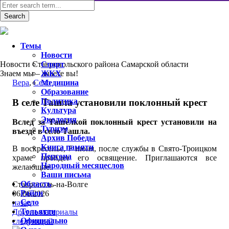
Темы
Новости
Новости Ставропольского района Самарской области
Спорт
Знаем мы – знаете вы!
ЖКХ
Вера
,
Село
Медицина
Образование
Политика
В селе Ташла установили поклонный крест
Культура
Экология
Вслед за Ташёлкой поклонный крест установили на
Туризм
въезде в село Ташла.
Архив Победы
Книга памяти
В воскресенье, 7 июня, после службы в Свято-Троицком
Персона
храме пройдет его освящение. Приглашаются все
Народный месяцеслов
желающие.
Ваши письма
Область
Ставрополь-на-Волге
Район
06.06.2026
Село
назад
Тольятти
Другие материалы
Официально
следующий