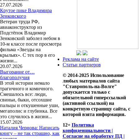
27.07.2026
Крутое пике Владимира
Зенковского
Ветеран труда РФ,
авиаконструктор из
Подстёпок Владимир
Зенковский заболел небом в
10-м классе после просмотра
фильма «Звезды на
крыльях». С тех пор в его
Реклама на сайте
жизни...
Статьи партнеров
20.07.2026
Выгорание от…
© 2014-2025 Использование
благополучия
любых материалов сайта
В этой истории немало
"Ставрополь-на-Волге"
трагичного и комичного.
допускается только с
Смешалось все: люди,
обязательной гиперссылкой
свиньи, быки, отсохшие
(активной ссылкой) на
пальцы и откушенные уши,
конкретную страницу сайта, с
мегаполис и глубинка. Все
которой взята информация.
это случилось в жизни...
15.07.2026
12+
Политика
Наталия Чернова: Написать
конфиденциальности |
книгу – не так страшно, как
Согласие на обработку ПД |
кажется