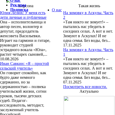
О нас
Реклама
Персона
Такая жизнь
Подписка
О нас
Юлия Лелюх: У меня есть
На зимовку в Аскулы. Часть
дети личные и публичные
2
Она – исполнительница и
«Там никто не зимует!» –
автор песен, волонтер и
пытались нас убедить в
депутат, председатель
соседних селах. А вот и нет.
женсовета Васильевки.
Зимуют в Аскулах! И не
Играет на гармони и гитаре,
одна семья. Без воды, без...
руководит студией
17.11.2025
эстрадного вокала «Юла»,
На зимовку в Аскулы. Часть
растит четырех сыновей,...
1
10.08.2026
«Там никто не зимует!» –
Иван Савкин: «Я – простой
пытались нас убедить в
сельский учитель»
соседних селах. А вот и нет.
Он говорит спокойно, как
Зимуют в Аскулах! И не
будто даже немного
одна семья. Без воды, без...
сдержанно, но за
07.11.2025
сдержанностью – полвека
Посмотреть все новости.
учительской жизни, сотни
Актуально
уроков, тысячи детских
судеб. Педагог-
исследователь, методист,
заслуженный учитель
Российской...