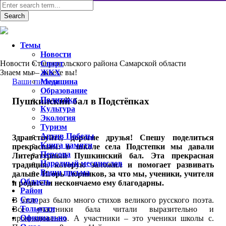
Темы
Новости
Новости Ставропольского района Самарской области
Спорт
Знаем мы – знаете вы!
ЖКХ
Ваши письма
Медицина
Образование
Политика
Пушкинский бал в Подстёпках
Культура
Экология
Туризм
Архив Победы
Здравствуйте, дорогие друзья! Спешу поделиться
Книга памяти
прекрасным: в школе села Подстепки мы давали
Персона
Литературный Пушкинский бал. Эта прекрасная
Народный месяцеслов
традиция, которую заложил и помогает развивать
Ваши письма
дальше Игорь Тюрников, за что мы, ученики, учителя
Область
и родители нескончаемо ему благодарны.
Район
Село
В этот раз было много стихов великого русского поэта.
Тольятти
Все участники бала читали выразительно и
Официально
проникновенно. А участники – это ученики школы с.