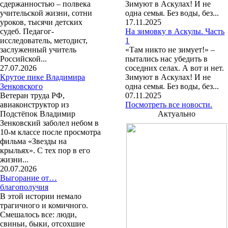
сдержанностью – полвека
Зимуют в Аскулах! И не
учительской жизни, сотни
одна семья. Без воды, без...
уроков, тысячи детских
17.11.2025
судеб. Педагог-
На зимовку в Аскулы. Часть
исследователь, методист,
1
заслуженный учитель
«Там никто не зимует!» –
Российской...
пытались нас убедить в
27.07.2026
соседних селах. А вот и нет.
Крутое пике Владимира
Зимуют в Аскулах! И не
Зенковского
одна семья. Без воды, без...
Ветеран труда РФ,
07.11.2025
авиаконструктор из
Посмотреть все новости.
Подстёпок Владимир
Актуально
Зенковский заболел небом в
10-м классе после просмотра
фильма «Звезды на
крыльях». С тех пор в его
жизни...
20.07.2026
Выгорание от…
благополучия
В этой истории немало
трагичного и комичного.
Смешалось все: люди,
свиньи, быки, отсохшие