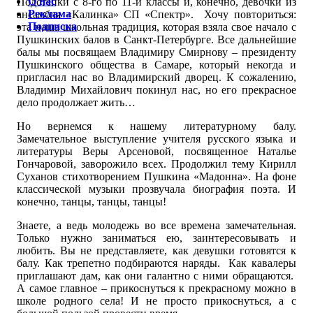
О нас
Подстепки с 8-го по 11-й классы и, конечно, девочки из
Реклама
ансамбля «Калинка» СП «Спектр». Хочу повториться:
Подписка
эта наша школьная традиция, которая взяла свое начало с
Пушкинских балов в Санкт-Петербурге. Все дальнейшие
балы мы посвящаем Владимиру Смирнову – президенту
Пушкинского общества в Самаре, который некогда и
пригласил нас во Владимирский дворец. К сожалению,
Владимир Михайлович покинул нас, но его прекрасное
дело продолжает жить…
Но вернемся к нашему литературному балу.
Замечательное выступление учителя русского языка и
литературы Веры Арсеновой, посвященное Наталье
Гончаровой, заворожило всех. Продолжил тему Кирилл
Суханов стихотворением Пушкина «Мадонна». На фоне
классической музыки прозвучала биография поэта. И
конечно, танцы, танцы, танцы!
Знаете, а ведь молодежь во все времена замечательная.
Только нужно заниматься ею, заинтересовывать и
любить. Вы не представляете, как девушки готовятся к
балу. Как трепетно подбираются наряды. Как кавалеры
приглашают дам, как они галантно с ними обращаются.
А самое главное – прикоснуться к прекрасному можно в
школе родного села! И не просто прикоснуться, а с