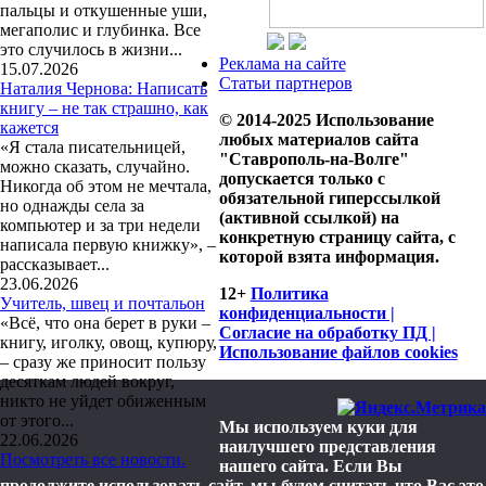
пальцы и откушенные уши,
мегаполис и глубинка. Все
это случилось в жизни...
Реклама на сайте
15.07.2026
Статьи партнеров
Наталия Чернова: Написать
книгу – не так страшно, как
© 2014-2025 Использование
кажется
любых материалов сайта
«Я стала писательницей,
"Ставрополь-на-Волге"
можно сказать, случайно.
допускается только с
Никогда об этом не мечтала,
обязательной гиперссылкой
но однажды села за
(активной ссылкой) на
компьютер и за три недели
конкретную страницу сайта, с
написала первую книжку», –
которой взята информация.
рассказывает...
23.06.2026
12+
Политика
Учитель, швец и почтальон
конфиденциальности |
«Всё, что она берет в руки –
Согласие на обработку ПД |
книгу, иголку, овощ, купюру,
Использование файлов cookies
– сразу же приносит пользу
десяткам людей вокруг,
никто не уйдет обиженным
от этого...
Мы используем куки для
22.06.2026
наилучшего представления
Посмотреть все новости.
нашего сайта. Если Вы
продолжите использовать сайт, мы будем считать что Вас это