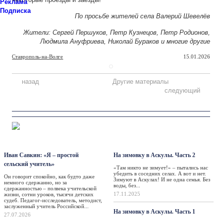
Реклама
Подписка
По просьбе жителей села Валерий Шевелёв
Жители: Сергей Першуков, Петр Кузнецов, Петр Родионов,
Людмила Ануфриева, Николай Бураков и многие другие
Ставрополь-на-Волге
15.01.2026
назад
Другие материалы
следующий
Персона
Такая жизнь
Иван Савкин: «Я – простой
На зимовку в Аскулы. Часть 2
сельский учитель»
«Там никто не зимует!» – пытались нас
убедить в соседних селах. А вот и нет.
Он говорит спокойно, как будто даже
Зимуют в Аскулах! И не одна семья. Без
немного сдержанно, но за
воды, без...
сдержанностью – полвека учительской
17.11.2025
жизни, сотни уроков, тысячи детских
судеб. Педагог-исследователь, методист,
заслуженный учитель Российской...
На зимовку в Аскулы. Часть 1
27.07.2026