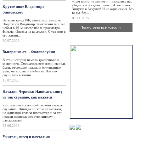
«Там никто не зимует!» – пытались нас
убедить в соседних селах. А вот и нет.
Крутое пике Владимира
Зимуют в Аскулах! И не одна семья. Без
Зенковского
воды, без...
07.11.2025
Ветеран труда РФ, авиаконструктор из
Подстёпок Владимир Зенковский заболел
Посмотреть все новости.
небом в 10-м классе после просмотра
фильма «Звезды на крыльях». С тех пор в
его жизни...
Актуально
20.07.2026
Выгорание от… благополучия
В этой истории немало трагичного и
комичного. Смешалось все: люди, свиньи,
быки, отсохшие пальцы и откушенные
уши, мегаполис и глубинка. Все это
случилось в жизни...
15.07.2026
Наталия Чернова: Написать книгу –
не так страшно, как кажется
«Я стала писательницей, можно сказать,
случайно. Никогда об этом не мечтала,
но однажды села за компьютер и за три
недели написала первую книжку», –
рассказывает...
23.06.2026
Учитель, швец и почтальон