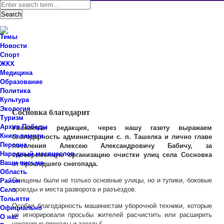
Темы
Новости
Спорт
ЖКХ
Новости Ставропольского района Самарской области
Медицина
Знаем мы – знаете вы!
Образование
Политика
Ваши письма
Культура
Экология
Сосновка благодарит
Туризм
Архив Победы
Уважаемая редакция, через нашу газету выражаем
Книга памяти
благодарность администрации с. п. Ташелка и лично главе
Персона
поселения Алексею Александровичу Бабичу, за
Народный месяцеслов
своевременную организацию очистки улиц села Сосновка
Ваши письма
от прошедшего снегопада.
Область
Очищены были не только основные улицы, но и тупики, боковые
Район
проезды и места разворота и разъездов.
Село
Тольятти
Особая благодарность машинистам уборочной техники, которые
Официально
не игнорировали просьбы жителей расчистить или расширить
О нас
некоторые проезды и заезды!