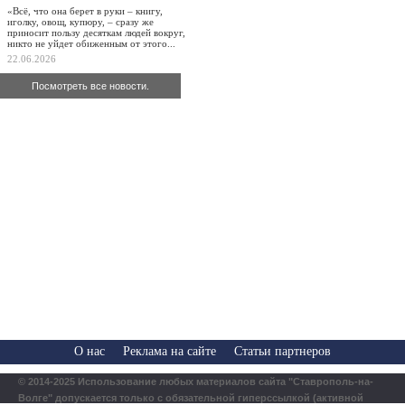
«Всё, что она берет в руки – книгу,
иголку, овощ, купюру, – сразу же
приносит пользу десяткам людей вокруг,
никто не уйдет обиженным от этого...
22.06.2026
Посмотреть все новости.
О нас
Реклама на сайте
Статьи партнеров
© 2014-2025 Использование любых материалов сайта "Ставрополь-на-
Волге" допускается только с обязательной гиперссылкой (активной