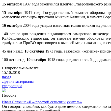
15 октября
1937 года закончился пленум Ставропольского рай
15 октября
1941 года Государственный комитет обороны при
«запасную столицу» приехали Михаил Калинин, Климент Воро
16 октября
2004 года умерла известная тольяттинская журнали
140 лет со дня рождения выдающегося самарского инженера 
Куйбышевского гидроузла, он впервые научно обосновал не
трибуналом ПриВО приговорен к высшей мере наказания, в сен
45 лет назад,
18 октября
1973 года, вазовской «копейке» присв
100 лет назад,
19 октября
1918 года, родился поэт, бард, драма
Ставрополь-на-Волге
15.10.2018
назад
Другие материалы
следующий
Персона
Иван Савкин: «Я – простой сельский учитель»
Он говорит спокойно, как будто даже немного сдержанно, но за
заслуженный учитель Российской...