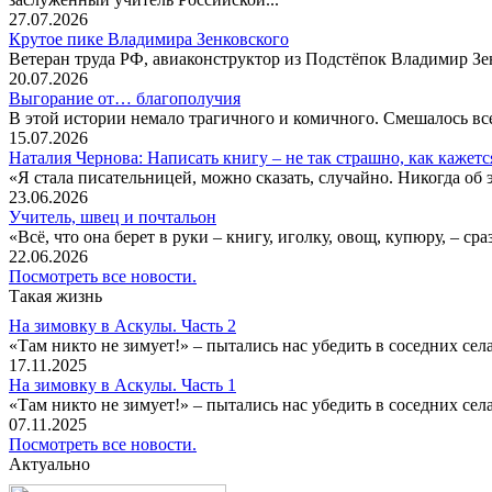
27.07.2026
Крутое пике Владимира Зенковского
Ветеран труда РФ, авиаконструктор из Подстёпок Владимир Зенк
20.07.2026
Выгорание от… благополучия
В этой истории немало трагичного и комичного. Смешалось все
15.07.2026
Наталия Чернова: Написать книгу – не так страшно, как кажетс
«Я стала писательницей, можно сказать, случайно. Никогда об 
23.06.2026
Учитель, швец и почтальон
«Всё, что она берет в руки – книгу, иголку, овощ, купюру, – с
22.06.2026
Посмотреть все новости.
Такая жизнь
На зимовку в Аскулы. Часть 2
«Там никто не зимует!» – пытались нас убедить в соседних селах
17.11.2025
На зимовку в Аскулы. Часть 1
«Там никто не зимует!» – пытались нас убедить в соседних селах
07.11.2025
Посмотреть все новости.
Актуально