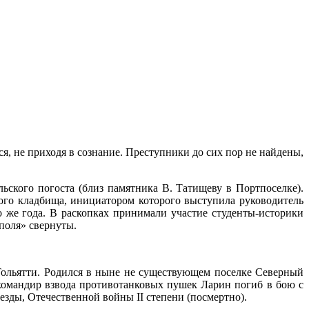
я, не приходя в сознание. Преступники до сих пор не найдены,
ьского погоста (близ памятника В. Татищеву в Портпоселке).
кого кладбища, инициатором которого выступила руководитель
 же года. В раскопках принимали участие студенты-историки
поля» свернуты.
 Тольятти. Родился в ныне не существующем поселке Северный
командир взвода противотанковых пушек Ларин погиб в бою с
зды, Отечественной войны II степени (посмертно).