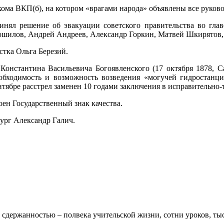
кома ВКП(б), на котором «врагами народа» объявлены все руков
нял решение об эвакуации советского правительства во гла
шилов, Андрей Андреев, Александр Горкин, Матвей Шкирятов, 
стка Ольга Березий.
Константина Васильевича Богоявленского (17 октября 1878, Са
обходимость и возможность возведения «могучей гидростанц
тябре расстрел заменен 10 годами заключения в исправительно-
оен Государственный знак качества.
тург Александр Галич.
 сдержанностью – полвека учительской жизни, сотни уроков, тыс