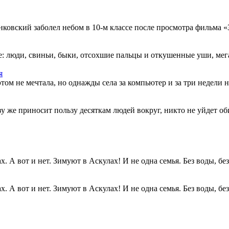
овский заболел небом в 10-м классе после просмотра фильма «Зв
: люди, свиньи, быки, отсохшие пальцы и откушенные уши, мегап
я
этом не мечтала, но однажды села за компьютер и за три недели н
разу же приносит пользу десяткам людей вокруг, никто не уйдет о
. А вот и нет. Зимуют в Аскулах! И не одна семья. Без воды, без.
. А вот и нет. Зимуют в Аскулах! И не одна семья. Без воды, без.