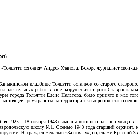
ря)
 «Тольятти сегодня» Андрея Уланова. Вскоре журналист скончалс
Баныкинском кладбище Тольятти останков со старого ставропол
о-спасательных работ в зоне разрушения старого Ставропольс
уры города Тольятти Елена Налетова, было принято в мае того
 настоящее время работы на территории «ставропольского некро
бря 1923 – 18 ноября 1943), именем которого названа улица в
Ставропольскую школу №1. Осенью 1943 года старший сержант, 
оруссии. Награжден медалью «За отвагу», орденами Красной Зве