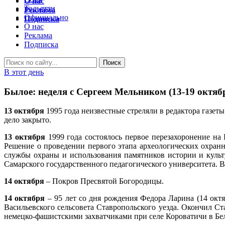
О нас
Тольятти
Реклама
Официально
Подписка
О нас
Реклама
Подписка
В этот день
Былое: неделя с Сергеем Мельником (13-19 октяб
13 октября
1995 года неизвестные стреляли в редактора газеты
дело закрыто.
13 октября
1999 года состоялось первое перезахоронение на 
Решение о проведении первого этапа археологических охранн
службы охраны и использования памятников истории и культ
Самарского государственного педагогического университета. В
14 октября
– Покров Пресвятой Богородицы.
14 октября
– 95 лет со дня рождения Федора Ларина (14 октя
Васильевского сельсовета Ставропольского уезда. Окончил 
немецко-фашистскими захватчиками при селе Короватичи в Бел