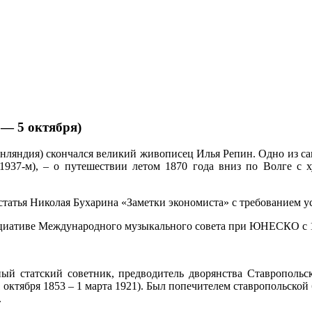
 — 5 октября)
инляндия) скончался великий живописец Илья Репин. Одно из 
в 1937-м), – о путешествии летом 1870 года вниз по Волге
статья Николая Бухарина «Заметки экономиста» с требованием уст
циативе Международного музыкального совета при ЮНЕСКО с 1
ый статский советник, предводитель дворянства Ставропольско
ктября 1853 – 1 марта 1921). Был попечителем ставропольской 
.