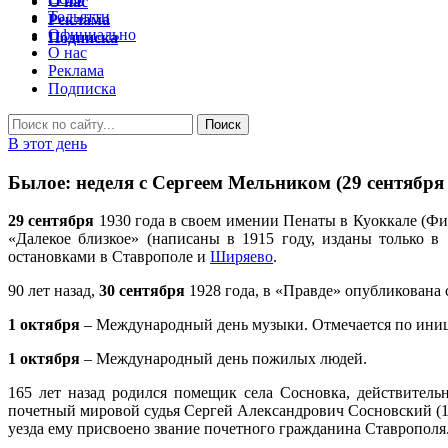
О нас
Тольятти
Реклама
Официально
Подписка
О нас
Реклама
Подписка
В этот день
Былое: неделя с Сергеем Мельником (29 сентября
29 сентября
1930 года в своем имении Пенаты в Куоккале (Ф
«Далекое близкое» (написаны в 1915 году, изданы только 
остановками в Ставрополе и
Ширяево
.
90 лет назад,
30 сентября
1928 года, в «Правде» опубликована 
1 октября
– Международный день музыки. Отмечается по ини
1 октября
– Международный день пожилых людей.
165 лет назад родился помещик села Сосновка, действительн
почетный мировой судья Сергей Александрович Сосновский (1 о
уезда ему присвоено звание почетного гражданина Ставрополя