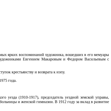
самых ярких воспоминаний художника, вошедших в его мемуары
 с художниками Евгением Макаровым и Федором Васильевым с
упок крестьянству и возврата к нэпу.
975 года.
го уезда (1910-1917), председатель уездной земской управы,
больницы и женской гимназии. В 1912 году за вклад в развитие