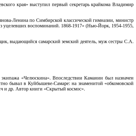
евского края» выступил первый секретарь крайкома Владимир
льянова-Ленина по Симбирской классической гимназии, министр
Из уцелевших воспоминаний. 1868-1917» (Нью-Йорк, 1954-1955,
ещик, выдающийся самарский земский деятель, муж сестры С.А.
е экипажа «Челюскина». Впоследствии Каманин был назначен
тно бывал в Куйбышеве-Самаре: на знаменитой «обкомовской
ч и др. Автор книги «Скрытый космос».