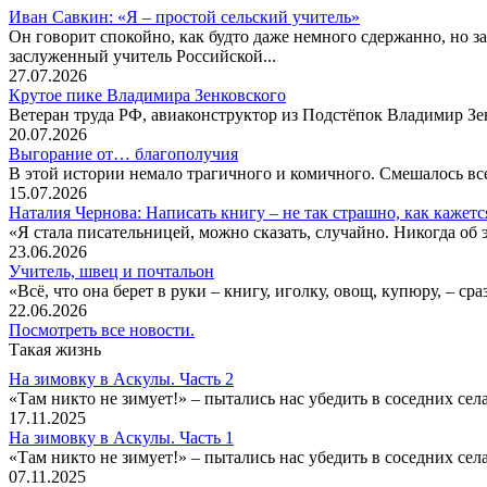
Иван Савкин: «Я – простой сельский учитель»
Он говорит спокойно, как будто даже немного сдержанно, но за
заслуженный учитель Российской...
27.07.2026
Крутое пике Владимира Зенковского
Ветеран труда РФ, авиаконструктор из Подстёпок Владимир Зенк
20.07.2026
Выгорание от… благополучия
В этой истории немало трагичного и комичного. Смешалось все
15.07.2026
Наталия Чернова: Написать книгу – не так страшно, как кажетс
«Я стала писательницей, можно сказать, случайно. Никогда об 
23.06.2026
Учитель, швец и почтальон
«Всё, что она берет в руки – книгу, иголку, овощ, купюру, – с
22.06.2026
Посмотреть все новости.
Такая жизнь
На зимовку в Аскулы. Часть 2
«Там никто не зимует!» – пытались нас убедить в соседних селах
17.11.2025
На зимовку в Аскулы. Часть 1
«Там никто не зимует!» – пытались нас убедить в соседних селах
07.11.2025