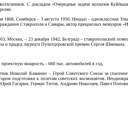
 колхозников. С докладом «Очередные задачи колхозов Куйбыш
релян.
ря 1868, Симбирск – 3 августа 1950, Ницца) – одноклассник У
 гражданин Ставрополя и Самары, автор прекрасных мемуаров «
63, Москва, – 23 декабря 1942, Белград) – ставропольский пом
на и прадед лауреата Пулитцеровской премии Сергея Шмемана.
проектную мощность – 660 тыс. автомобилей в год.
етчик Николай Каманин – Герой Советского Союза за спасени
ором подготовки к полетам советских космонавтов. Неоднокра
 Юрий Гагарин, Герман Титов, Андриян Николаев, Павел Попови