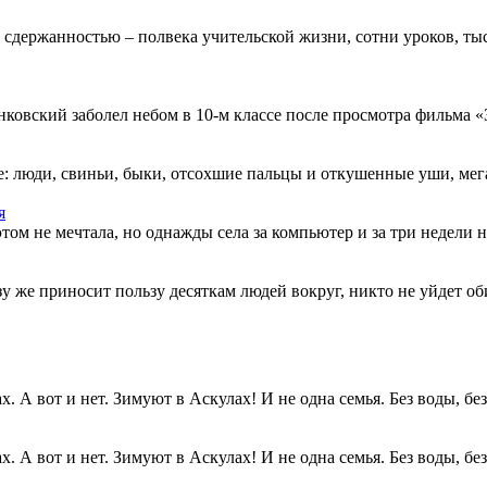
 сдержанностью – полвека учительской жизни, сотни уроков, тыс
овский заболел небом в 10-м классе после просмотра фильма «Зв
: люди, свиньи, быки, отсохшие пальцы и откушенные уши, мегап
я
этом не мечтала, но однажды села за компьютер и за три недели н
разу же приносит пользу десяткам людей вокруг, никто не уйдет о
. А вот и нет. Зимуют в Аскулах! И не одна семья. Без воды, без.
. А вот и нет. Зимуют в Аскулах! И не одна семья. Без воды, без.