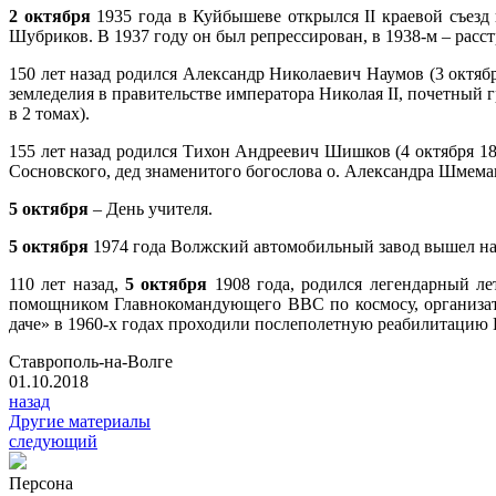
2 октября
1935 года в Куйбышеве открылся II краевой съезд
Шубриков. В 1937 году он был репрессирован, в 1938-м – расст
150 лет назад родился Александр Николаевич Наумов (3 октяб
земледелия в правительстве императора Николая II, почетный
в 2 томах).
155 лет назад родился Тихон Андреевич Шишков (4 октября 18
Сосновского, дед знаменитого богослова о. Александра Шмема
5 октября
– День учителя.
5 октября
1974 года Волжский автомобильный завод вышел на 
110 лет назад,
5 октября
1908 года, родился легендарный л
помощником Главнокомандующего ВВС по космосу, организат
даче» в 1960-х годах проходили послеполетную реабилитацию
Ставрополь-на-Волге
01.10.2018
назад
Другие материалы
следующий
Персона