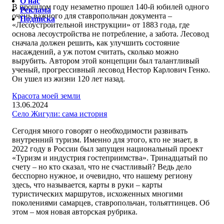
О нас
В прошлом году незаметно прошел 140-й юбилей одного
Реклама
очень важного для ставропольчан документа –
Подписка
«Лесоустроительной инструкции» от 1883 года, где
основа лесоустройства не потребление, а забота. Лесовод
сначала должен решить, как улучшить состояние
насаждений, а уж потом считать, сколько можно
вырубить. Автором этой концепции был талантливый
ученый, прогрессивный лесовод Нестор Карлович Генко.
Он ушел из жизни 120 лет назад.
Красота моей земли
13.06.2024
Село Жигули: сама история
Сегодня много говорят о необходимости развивать
внутренний туризм. Именно для этого, кто не знает, в
2022 году в России был запущен национальный проект
«Туризм и индустрия гостеприимства». Тринадцатый по
счету – но кто сказал, что не счастливый? Ведь дело
бесспорно нужное, и очевидно, что нашему региону
здесь, что называется, карты в руки – карты
туристических маршрутов, исхоженных многими
поколениями самарцев, ставропольчан, тольяттинцев. Об
этом – моя новая авторская рубрика.