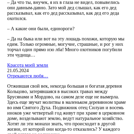
– Да что ты, внучек, я их в глаза не видел, повывелись
они давным-давно. Зато мой дед слышал, как его дед
рассказывал, как его дед рассказывал, как дед его деда
охотился.
– А какие они были, единороги?
– Да на быка или вот на эту лошадь похожи, которую мы
едим. Только огромные, могучие, страшные, и рог у них
торчал один прямо изо лба! Много охотников погубили
эти чудища…
Красота моей земли
21.05.2024
Отрекаются любя…
Отжившая свой век, некогда большая и богатая деревня
Кольцово, затерявшаяся в высоких травах между
Брусянами и Мордово, на самом деле еще не вымерла.
Здесь еще звучат молитвы в маленьком деревянном храме
во имя Святого Духа. Подвижник отец Силуан и восемь
иноков уже четвертый год живут при храме в церковном
доме, возделывают землю, ведут натуральное хозяйство.
Хотят ли эти монахи знать, что происходит в другой
жизни, от которой они когда-то отказались? У каждого