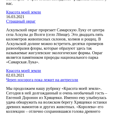
нас.
Красота моей земли
16.03.2021
Страшный овраг
Аскульский овраг прорезает Самарскую Луку от центра
села Аскулы до Волги (село Лбище). Это двадцать пять
километров живописных склонов, холмов и рощиц. В
Аскульской долине можно встретить десятки примеров
разнообразия флоры, которые образуют здесь так
называемые жигулевские экологические формы. Овраг
является памятником природы национального парка
«Самарская Лука».
Красота моей земли
02.03.2021
Череп носорога пока лежит на антресоли
Мы продолжаем нашу рубрику «Красота моей земли».
Сегодня в ней долгожданный и очень необычный гость –
Евгений Доронин из Хрящевки. Именно ему улыбнулась
удача обнаружить на волжском берегу Хрящевки останки
древних мамонтов и других животных. «Королева» его
коллекции – отлично сохранившаяся голова древнего