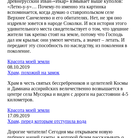
древнерусский Иван-«Икар» взмывает выше куполов:
«Летю-у-у»… Почему-то именно эта картинка
вспоминается, когда думаю о ставропольском селе
Верхнее Санчелеево и его обитателях. Нет, не зря оно
издревле зовется в народе Соколки. И вся история этого
удивительного места свидетельствует о том, что здешние
жители так крепко стоят на земле, потому что Господь
дал им крылья: они умеют мечтать, а значит – летать. И
передают эту способность по наследству, из поколения в
поколение.
Красота моей земли
08.10.2019
Храм, похожий на замок
Храм в честь святых бессребреников и целителей Космы
и Дамиана ассирийских величественно возвышается в
центре села Мусорка и виден с дороги на расстоянии 4-5
километров.
Красота моей земли
17.09.2019
Храм, перед которым отступила вода
Дорогие читатели! Сегодня мы открываем новую
рубрику нашей газеты, в которой будем рассказывать о