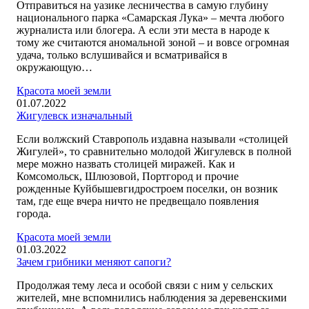
Отправиться на уазике лесничества в самую глубину
национального парка «Самарская Лука» – мечта любого
журналиста или блогера. А если эти места в народе к
тому же считаются аномальной зоной – и вовсе огромная
удача, только вслушивайся и всматривайся в
окружающую…
Красота моей земли
01.07.2022
Жигулевск изначальный
Если волжский Ставрополь издавна называли «столицей
Жигулей», то сравнительно молодой Жигулевск в полной
мере можно назвать столицей миражей. Как и
Комсомольск, Шлюзовой, Портгород и прочие
рожденные Куйбышевгидростроем поселки, он возник
там, где еще вчера ничто не предвещало появления
города.
Красота моей земли
01.03.2022
Зачем грибники меняют сапоги?
Продолжая тему леса и особой связи с ним у сельских
жителей, мне вспомнились наблюдения за деревенскими