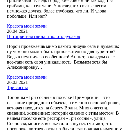
грибниками. А ведь городские совсем не так ходят за
грибами, как сельчане. У последних связь с лесом
немножко другая, более глубокая, что ли. И улова
побольше. Или нет?
Красота моей земли
20.04.2021
Пятицветная глина и золото дураков
Порой проезжаешь мимо какого-нибудь села и думаешь:
ну чем оно может быть привлекательно для туристов?
Ведь в нем ничего особенного! Ан нет, в каждом селе
все-таки есть своя уникальность. Возьмем хотя бы
Александровку…
Красота моей земли
26.03.2021
Три сосны
Топоним «Три сосны» в поселке Приморский – это
название природного объекта, а именно сосновой рощи,
которая находится на берегу Волги. Много легенд,
сказаний, жизненных историй связано с этим местом. В
нашем поселке есть ресторан «Три сосны», улица
Сосновая, многие, всерьез или в шутку, считают, что
поговорка «в трех соснах заблудился» родилась именно у