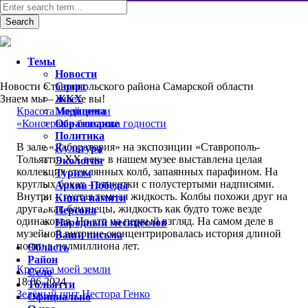
Темы
Новости
Новости Ставропольского района Самарской области
Спорт
Знаем мы – знаете вы!
ЖКХ
Красота моей земли
Медицина
«Консервы» без срока годности
Образование
Политика
В зале «Лаборатория» на экспозиции «Ставрополь-
Культура
Тольятти. XX век» в нашем музее выставлена целая
Экология
коллекция стеклянных колб, запаянных парафином. На
Туризм
круглых боках – этикетки с полустертыми надписями.
Архив Победы
Внутри – густая темная жидкость. Колбы похожи друг на
Книга памяти
друга, как близнецы, жидкость как будто тоже везде
Персона
одинаковая. Но это на первый взгляд. На самом деле в
Народный месяцеслов
музейной витрине сконцентрировалась история длиной
Ваши письма
почти в полмиллиона лет.
Область
Район
Красота моей земли
Село
18.06.2024
Тольятти
Зелёный щит Нестора Генко
Официально