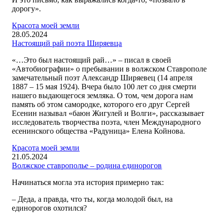
дорогу».
Красота моей земли
28.05.2024
Настоящий рай поэта Ширяевца
«…Это был настоящий рай…» – писал в своей
«Автобиографии» о пребывании в волжском Ставрополе
замечательный поэт Александр Ширяевец (14 апреля
1887 – 15 мая 1924). Вчера было 100 лет со дня смерти
нашего выдающегося земляка. О том, чем дорога нам
память об этом самородке, которого его друг Сергей
Есенин называл «баюн Жигулей и Волги», рассказывает
исследователь творчества поэта, член Международного
есенинского общества «Радуница» Елена Койнова.
Красота моей земли
21.05.2024
Волжское ставрополье – родина единорогов
Начинаться могла эта история примерно так:
– Деда, а правда, что ты, когда молодой был, на
единорогов охотился?