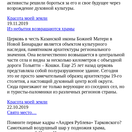
активисты решили бороться за его и свое будущее через
возрождение духовной культуры.
Красота моей земли
19.11.2019
Из небытия возвращаются храмы
Церковь в честь Казанской иконы Божией Матери в
Новой Бинарадке является объектом культурного
наследия, памятником архитектуры регионального
значения. Она величественно возвышается в центральной
части села и видна за несколько километров с объездной
дороги Тольятти – Кошки. Еще 25 лет назад церковь
представляла собой полуразрушенное здание. Сегодня
это не просто замечательный образец архитектуры 19-го
столетия, а настоящий духовный центр всей округи.
Сюда приезжают не только верующие из соседних сел, но
и туристы-паломники из различных регионов страны.
Красота моей земли
22.10.2019
Свято место…
Помните первые кадры «Андрея Рублева» Тарковского?
Самотканый воздушный шар у подножия храма,