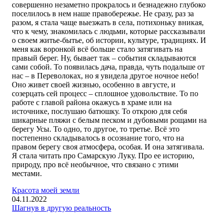
совершенно незаметно прокралось и безнадежно глубоко
поселилось в нем наше правобережье. Не сразу, раз за
разом, я стала чаще выезжать в села, потихоньку вникая,
что к чему, знакомилась с людьми, которые рассказывали
о своем житье-бытье, об истории, культуре, традициях. И
меня как воронкой всё больше стало затягивать на
правый берег. Ну, бывает так – события складываются
сами собой. То появилась дача, правда, чуть подальше от
нас – в Переволоках, но я увидела другое ночное небо!
Оно живет своей жизнью, особенно в августе, и
созерцать сей процесс – сплошное удовольствие. То по
работе с главой района окажусь в храме или на
источнике, послушаю батюшку. То открою для себя
шикарные пляжи с белым песком и дубовыми рощами на
берегу Усы. То одно, то другое, то третье. Всё это
постепенно складывалось в осознание того, что на
правом берегу своя атмосфера, особая. И она затягивала.
Я стала читать про Самарскую Луку. Про ее историю,
природу, про всё необычное, что связано с этими
местами.
Красота моей земли
04.11.2022
Шагнув в другую реальность