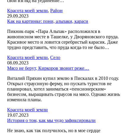
свой взгляд на уединение…
Красота моей земли
,
Район
29.09.2023
Как на картинке: пони, альпаки, караси
Пикник-парк «Пара Альпак» расположился в
живописном месте в Ташелке, у Дворяновского пруда.
Красивое место и ловится серебристый карасик. Даже
трудно представить, что пруда когда-то не было…
Красота моей земли
,
Село
08.09.2023
Мясо не берут, Киркоров звонит реже…
Виталий Пряхин купил землю в Пискалах в 2010 году.
Открыл страусиную ферму, но пускать туристов не
планировал, хотел заниматься «пенсионерским»
бизнесом, выращивать страусов на мясо. Однако жизнь
изменила планы.
Красота моей земли
19.07.2023
История о том, как мы чудо зафиксировали
Не знаю, как так получилось, но в мое сердце