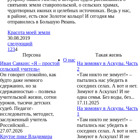
святынях земли ставропольской, о сельских храмах,
чудотворных иконах и целебных источниках. Ведь у нас,
в районе, есть свое Золотое кольцо! И сегодня мы
отправились в Большую Рязань.
Красота моей земли
30.08.2019
следующий
1
2
3
4
Персона
Такая жизнь
О нас
Иван Савкин: «Я – простой
На зимовку в Аскулы. Часть
сельский учитель»
2
Он говорит спокойно, как
«Там никто не зимует!» –
будто даже немного
пытались нас убедить в
сдержанно, но за
соседних селах. А вот и нет.
сдержанностью – полвека
Зимуют в Аскулах! И не
учительской жизни, сотни
одна семья. Без воды, без...
уроков, тысячи детских
17.11.2025
судеб. Педагог-
На зимовку в Аскулы. Часть
исследователь, методист,
1
заслуженный учитель
«Там никто не зимует!» –
Российской...
пытались нас убедить в
27.07.2026
соседних селах. А вот и нет.
Крутое пике Владимира
Зимуют в Аскулах! И не