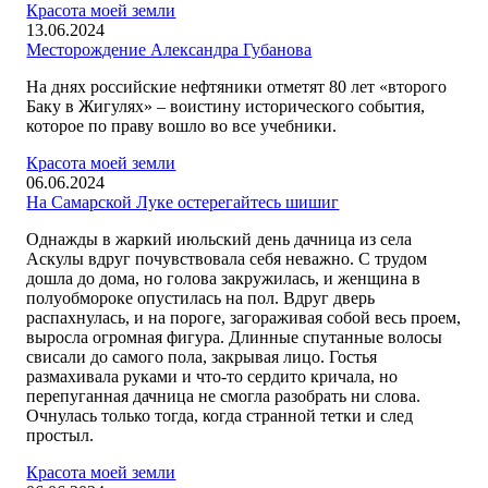
Красота моей земли
13.06.2024
Месторождение Александра Губанова
На днях российские нефтяники отметят 80 лет «второго
Баку в Жигулях» – воистину исторического события,
которое по праву вошло во все учебники.
Красота моей земли
06.06.2024
На Самарской Луке остерегайтесь шишиг
Однажды в жаркий июльский день дачница из села
Аскулы вдруг почувствовала себя неважно. С трудом
дошла до дома, но голова закружилась, и женщина в
полуобмороке опустилась на пол. Вдруг дверь
распахнулась, и на пороге, загораживая собой весь проем,
выросла огромная фигура. Длинные спутанные волосы
свисали до самого пола, закрывая лицо. Гостья
размахивала руками и что-то сердито кричала, но
перепуганная дачница не смогла разобрать ни слова.
Очнулась только тогда, когда странной тетки и след
простыл.
Красота моей земли