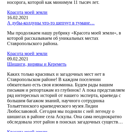
носорога, которой как минимум 11 тысяч лет.
Красота моей земли
16.02.2021
А дубы-колдуны что-то шепчут в тумане…
Мы продолжаем нашу рубрику «Красота моей земли», в
которой рассказываем об уникальных местах
Ставропольского района.
Красота моей земли
09.02.2021
Шишиги, вирявы и Кереметь
Каких только красивых и загадочных мест нет в
Ставропольском районе! В каждом поселении
обязательно есть своя изюминка. Будем рады вашим
письмам и репортажам из глубинок! А пока представляем
ряд интересных историй от нашего эксперта, краеведа с
большим багажом знаний, научного сотрудника
Тольяттинского краеведческого музея Лидии
Любославовой. Сегодня мы подняли с ней легенду о
шишигах в районе села Аскулы. Она сама неоднократно
обследовала этот район в поисках загадочных существ…
Красота моей земли