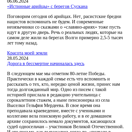
06.06.2024
«Истинные арийцы» с берегов Сускана
Поговорим сегодня об арийцах. Нет¸ расистские бредни
нацистов вспоминать не будем. И современные
неоязычники со сказками о «славяно-ариях» тоже пусть
идут в другую дверь. Речь о реальных людях, которые на
самом деле жили на берегах Волги примерно 2,5-5 тысяч
лет тому назад.
Красота моей земли
28.05.2024
Дорога в бессмертие начиналась здесь
В следующем мае мы отметим 80-летие Победы.
Практически в каждой семье есть что вспомнить и
рассказать о тех, кто, нередко ценой жизни, принес нам
тогда долгожданный мир. Одно из писем с такой
историей прислала в редакцию учительница с
сорокалетним стажем, а ныне пенсионерка из села
Выселки Гельфия Мердеева. В свое время она
преподавала краеведение, вместе с учениками и
коллегами вела поисковую работу, и в ее домашнем
архиве сохранилось немало документов, касающихся
судеб односельчан – участников Великой Отечественной.
И это письмо, как выражались когда-то, «позвало в