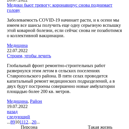
Медики бьют тревогу: коронавирус снова поднимает
голову
Заболеваемость COVID-19 начинает расти, и к осени мы
имеем все шансы получить еще одну серьезную вспышку
этой коварной болезни, если сейчас снова не позаботимся
о коллективной вакцинации.
Медицина
22.07.2022
Строим, чтобы лечить
Глобальный фронт ремонтно-строительных работ
развернулся этим летом в сельских поселениях
Ставропольского района. В пяти селах проводится
капитальный ремонт медицинских подразделений, а в
двух будут построены совершенно новые амбулатории
площадью более 200 кв. метров.
Медицина
,
Район
19.07.2022
назад
следующий
...
8
9
10
11
12
...
20
...
Персона
Такая жизнь