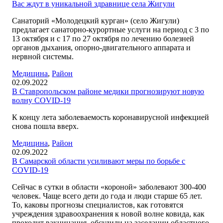
Вас ждут в уникальной здравнице села Жигули
Санаторий «Молодецкий курган» (село Жигули)
предлагает санаторно-курортные услуги на период с 3 по
13 октября и с 17 по 27 октября по лечению болезней
органов дыхания, опорно-двигательного аппарата и
нервной системы.
Медицина
,
Район
02.09.2022
В Ставропольском районе медики прогнозируют новую
волну COVID-19
К концу лета заболеваемость коронавирусной инфекцией
снова пошла вверх.
Медицина
,
Район
02.09.2022
В Самарской области усиливают меры по борьбе с
COVID-19
Сейчас в сутки в области «короной» заболевают 300-400
человек. Чаще всего дети до года и люди старше 65 лет.
То, каковы прогнозы специалистов, как готовятся
учреждения здравоохранения к новой волне ковида, как
проходит вакцинация, обсудили на заседании областного