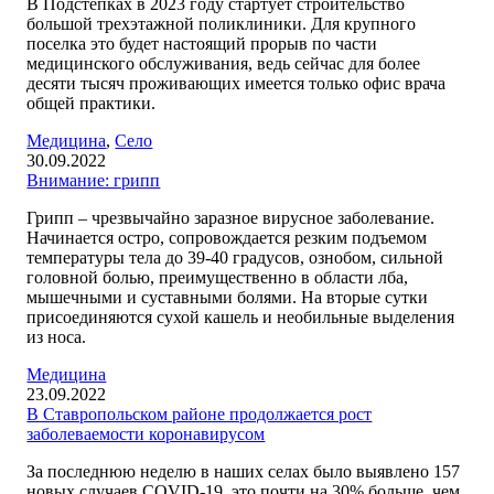
В Подстепках в 2023 году стартует строительство
большой трехэтажной поликлиники. Для крупного
поселка это будет настоящий прорыв по части
медицинского обслуживания, ведь сейчас для более
десяти тысяч проживающих имеется только офис врача
общей практики.
Медицина
,
Село
30.09.2022
Внимание: грипп
Грипп – чрезвычайно заразное вирусное заболевание.
Начинается остро, сопровождается резким подъемом
температуры тела до 39-40 градусов, ознобом, сильной
головной болью, преимущественно в области лба,
мышечными и суставными болями. На вторые сутки
присоединяются сухой кашель и необильные выделения
из носа.
Медицина
23.09.2022
В Ставропольском районе продолжается рост
заболеваемости коронавирусом
За последнюю неделю в наших селах было выявлено 157
новых случаев COVID-19, это почти на 30% больше, чем