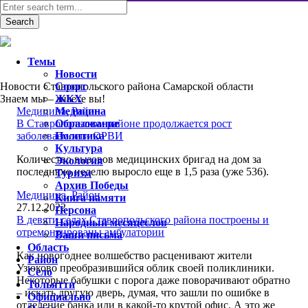
Темы
Новости
Новости Ставропольского района Самарской области
Спорт
Знаем мы – знаете вы!
ЖКХ
Медицина
Медицина
,
Район
В Ставропольском районе продолжается рост
Образование
заболеваемости ОРВИ
Политика
Культура
Количество вызовов медицинских бригад на дом за
Экология
последнюю неделю выросло еще в 1,5 раза (уже 536).
Туризм
Архив Победы
Медицина
,
Район
Книга памяти
27.12.2022
Персона
В девяти селах Ставропольского района построены и
Народный месяцеслов
отремонтированы амбулатории
Ваши письма
Область
Как новогоднее волшебство расценивают жители
Район
Узюково преобразившийся облик своей поликлиники.
Село
Некоторые бабушки с порога даже поворачивают обратно
Тольятти
– искать другую дверь, думая, что зашли по ошибке в
Официально
отделение банка или в какой-то крутой офис. А это же