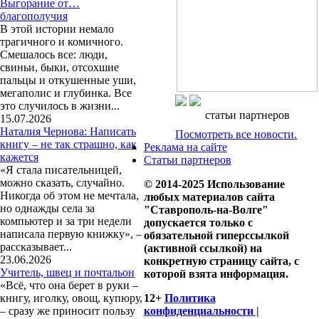
Выгорание от…
благополучия
В этой истории немало
трагичного и комичного.
Смешалось все: люди,
свиньи, быки, отсохшие
пальцы и откушенные уши,
мегаполис и глубинка. Все
это случилось в жизни...
статьи партнеров
15.07.2026
Наталия Чернова: Написать
Посмотреть все новости.
книгу – не так страшно, как
Реклама на сайте
кажется
Статьи партнеров
«Я стала писательницей,
можно сказать, случайно.
© 2014-2025 Использование
Никогда об этом не мечтала,
любых материалов сайта
но однажды села за
"Ставрополь-на-Волге"
компьютер и за три недели
допускается только с
написала первую книжку», –
обязательной гиперссылкой
рассказывает...
(активной ссылкой) на
23.06.2026
конкретную страницу сайта, с
Учитель, швец и почтальон
которой взята информация.
«Всё, что она берет в руки –
книгу, иголку, овощ, купюру,
12+
Политика
– сразу же приносит пользу
конфиденциальности |