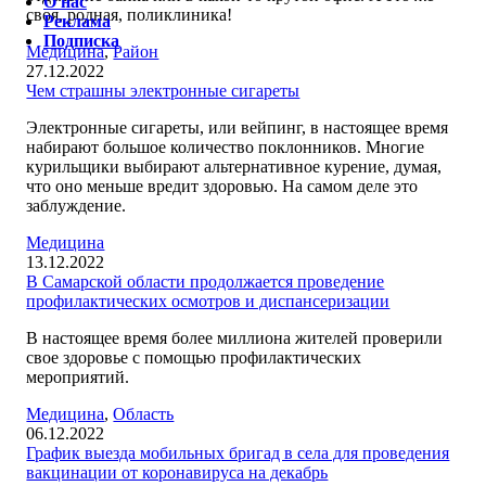
О нас
своя, родная, поликлиника!
Реклама
Подписка
Медицина
,
Район
27.12.2022
Чем страшны электронные сигареты
Электронные сигареты, или вейпинг, в настоящее время
набирают большое количество поклонников. Многие
курильщики выбирают альтернативное курение, думая,
что оно меньше вредит здоровью. На самом деле это
заблуждение.
Медицина
13.12.2022
В Самарской области продолжается проведение
профилактических осмотров и диспансеризации
В настоящее время более миллиона жителей проверили
свое здоровье с помощью профилактических
мероприятий.
Медицина
,
Область
06.12.2022
График выезда мобильных бригад в села для проведения
вакцинации от коронавируса на декабрь