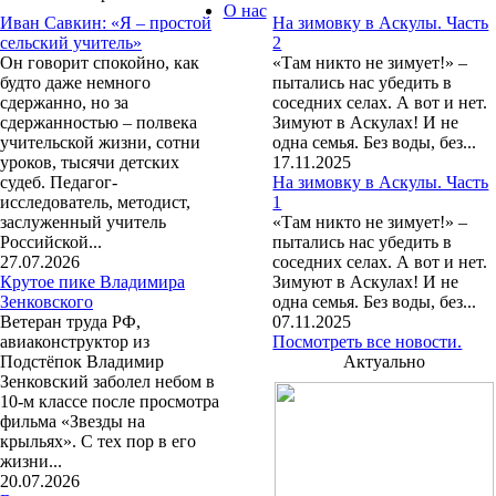
О нас
Иван Савкин: «Я – простой
На зимовку в Аскулы. Часть
сельский учитель»
2
Он говорит спокойно, как
«Там никто не зимует!» –
будто даже немного
пытались нас убедить в
сдержанно, но за
соседних селах. А вот и нет.
сдержанностью – полвека
Зимуют в Аскулах! И не
учительской жизни, сотни
одна семья. Без воды, без...
уроков, тысячи детских
17.11.2025
судеб. Педагог-
На зимовку в Аскулы. Часть
исследователь, методист,
1
заслуженный учитель
«Там никто не зимует!» –
Российской...
пытались нас убедить в
27.07.2026
соседних селах. А вот и нет.
Крутое пике Владимира
Зимуют в Аскулах! И не
Зенковского
одна семья. Без воды, без...
Ветеран труда РФ,
07.11.2025
авиаконструктор из
Посмотреть все новости.
Подстёпок Владимир
Актуально
Зенковский заболел небом в
10-м классе после просмотра
фильма «Звезды на
крыльях». С тех пор в его
жизни...
20.07.2026