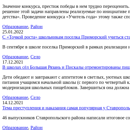
Значение конкурса, престиж победы в нем трудно переоценить.
решение этой задачи направлены реализуемые по инициативе 
детства». Проведение конкурса «Учитель года» этому также спо
Образование
,
Район
25.01.2022
С «Точкой роста» школьникам поселка Приморский учиться ст
В сентябре в школе поселка Приморский в рамках реализации 
Образование
,
Село
17.12.2021
В школах сёл Большая Рязань и Пискалы отремонтированы пи
Дети обедают и завтракают с аппетитом в светлых, уютных шк
питания учащимся начальной школы (с первого по четвертый к
модернизация школьных пищеблоков. Завершиться она должна до
Образование
,
Село
14.12.2021
Тема преступления и наказания самая популярная у Ставропол
46 выпускников Ставропольского района написали итоговое с
Образование
,
Район