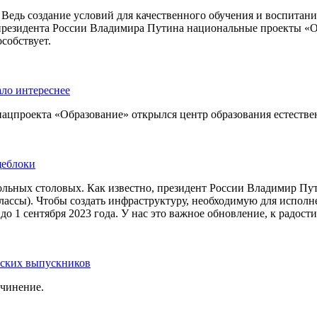
 Ведь создание условий для качественного обучения и воспитани
президента России Владимира Путина национальные проекты «О
собствует.
ало интереснее
нацпроекта «Образование» открылся центр образования естестве
щеблоки
ольных столовых. Как известно, президент России Владимир Пут
лассы). Чтобы создать инфраструктуру, необходимую для исполн
 1 сентября 2023 года. У нас это важное обновление, к радости
ьских выпускников
очинение.