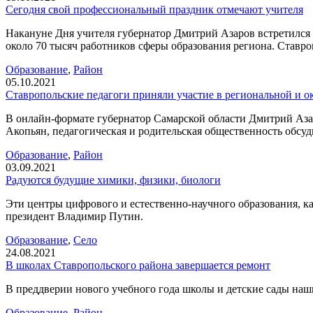
Сегодня свой профессиональный праздник отмечают учителя
Накануне Дня учителя губернатор Дмитрий Азаров встретился
около 70 тысяч работников сферы образования региона. Ставро
Образование
,
Район
05.10.2021
Ставропольские педагоги приняли участие в региональной и 
В онлайн-формате губернатор Самарской области Дмитрий Азар
Акопьян, педагогическая и родительская общественность обсу
Образование
,
Район
03.09.2021
Радуются будущие химики, физики, биологи
Эти центры цифрового и естественно-научного образования, к
президент Владимир Путин.
Образование
,
Село
24.08.2021
В школах Ставропольского района завершается ремонт
В преддверии нового учебного года школы и детские сады наши
Образование
,
Район