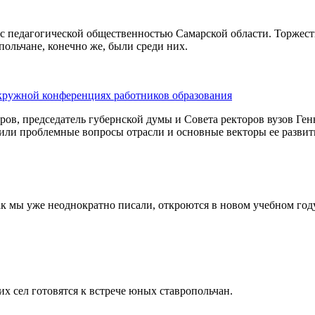
 с педагогической общественностью Самарской области. Торже
польчане, конечно же, были среди них.
окружной конференциях работников образования
ов, председатель губернской думы и Совета ректоров вузов Ге
дили проблемные вопросы отрасли и основные векторы ее развит
ак мы уже неоднократно писали, откроются в новом учебном го
х сел готовятся к встрече юных ставропольчан.