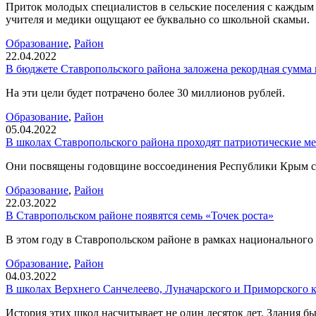
Приток молодых специалистов в сельские поселения с каждым г
учителя и медики ощущают ее буквально со школьной скамьи.
Образование
,
Район
22.04.2022
В бюджете Ставропольского района заложена рекордная сумма
На эти цели будет потрачено более 30 миллионов рублей.
Образование
,
Район
05.04.2022
В школах Ставропольского района проходят патриотические м
Они посвящены годовщине воссоединения Республики Крым с 
Образование
,
Район
22.03.2022
В Ставропольском районе появятся семь «Точек роста»
В этом году в Ставропольском районе в рамках национального
Образование
,
Район
04.03.2022
В школах Верхнего Санчелеево, Луначарского и Приморского 
История этих школ насчитывает не один десяток лет. Здания бы