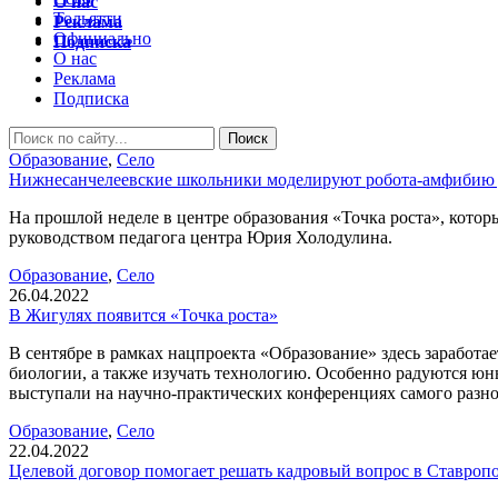
О нас
Тольятти
Реклама
Официально
Подписка
О нас
Реклама
Подписка
Образование
,
Село
Нижнесанчелеевские школьники моделируют робота-амфибию 
На прошлой неделе в центре образования «Точка роста», котор
руководством педагога центра Юрия Холодулина.
Образование
,
Село
26.04.2022
В Жигулях появится «Точка роста»
В сентябре в рамках нацпроекта «Образование» здесь заработа
биологии, а также изучать технологию. Особенно радуются ю
выступали на научно-практических конференциях самого разно
Образование
,
Село
22.04.2022
Целевой договор помогает решать кадровый вопрос в Ставроп