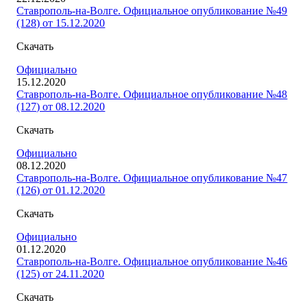
Ставрополь-на-Волге. Официальное опубликование №49
(128) от 15.12.2020
Скачать
Официально
15.12.2020
Ставрополь-на-Волге. Официальное опубликование №48
(127) от 08.12.2020
Скачать
Официально
08.12.2020
Ставрополь-на-Волге. Официальное опубликование №47
(126) от 01.12.2020
Скачать
Официально
01.12.2020
Ставрополь-на-Волге. Официальное опубликование №46
(125) от 24.11.2020
Скачать