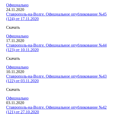
Официально
24.11.2020
Ставрополь-на-Волге. Официальное опубликование №45
(124) от 17.11.2020
Скачать
Официально
17.11.2020
Ставрополь-на-Волге. Официальное опубликование №44
(123) от 10.11.2020
Скачать
Официально
10.11.2020
Ставрополь-на-Волге. Официальное опубликование №43
(122) от 03.11.2020
Скачать
Официально
03.11.2020
Ставрополь-на-Волге. Официальное опубликование №42
(121) от 27.10.2020