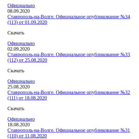
Официально
08.09.2020
Ставрополь-на-Волге. Официальное опубликование №34
(113) от 01.09.2020
Скачать
Официально
02.09.2020
Ставрополь-на-Волге. Официальное опубликование №33
(112) от 25.08.2020
Скачать
Официально
25.08.2020
Ставрополь-на-Волге. Официальное опубликование №32
(111) от 18.08.2020
Скачать
Официально
18.08.2020
Ставрополь-на-Волге. Официальное опубликование №31
(110) от 11.08.2020