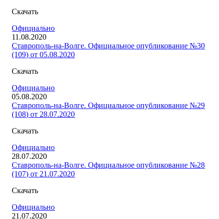
Скачать
Официально
11.08.2020
Ставрополь-на-Волге. Официальное опубликование №30
(109) от 05.08.2020
Скачать
Официально
05.08.2020
Ставрополь-на-Волге. Официальное опубликование №29
(108) от 28.07.2020
Скачать
Официально
28.07.2020
Ставрополь-на-Волге. Официальное опубликование №28
(107) от 21.07.2020
Скачать
Официально
21.07.2020