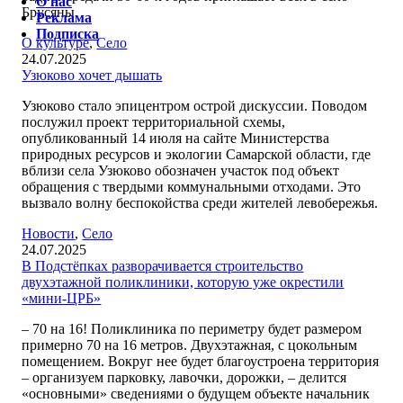
О нас
Брусяны.
Реклама
Подписка
О культуре
,
Село
24.07.2025
Узюково хочет дышать
Узюково стало эпицентром острой дискуссии. Поводом
послужил проект территориальной схемы,
опубликованный 14 июля на сайте Министерства
природных ресурсов и экологии Самарской области, где
вблизи села Узюково обозначен участок под объект
обращения с твердыми коммунальными отходами. Это
вызвало волну беспокойства среди жителей левобережья.
Новости
,
Село
24.07.2025
В Подстёпках разворачивается строительство
двухэтажной поликлиники, которую уже окрестили
«мини-ЦРБ»
– 70 на 16! Поликлиника по периметру будет размером
примерно 70 на 16 метров. Двухэтажная, с цокольным
помещением. Вокруг нее будет благоустроена территория
– организуем парковку, лавочки, дорожки, – делится
«основными» сведениями о будущем объекте начальник