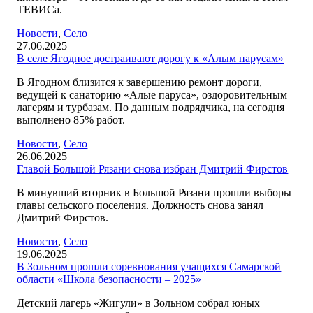
ТЕВИСа.
Новости
,
Село
27.06.2025
В селе Ягодное достраивают дорогу к «Алым парусам»
В Ягодном близится к завершению ремонт дороги,
ведущей к санаторию «Алые паруса», оздоровительным
лагерям и турбазам. По данным подрядчика, на сегодня
выполнено 85% работ.
Новости
,
Село
26.06.2025
Главой Большой Рязани снова избран Дмитрий Фирстов
В минувший вторник в Большой Рязани прошли выборы
главы сельского поселения. Должность снова занял
Дмитрий Фирстов.
Новости
,
Село
19.06.2025
В Зольном прошли соревнования учащихся Самарской
области «Школа безопасности – 2025»
Детский лагерь «Жигули» в Зольном собрал юных