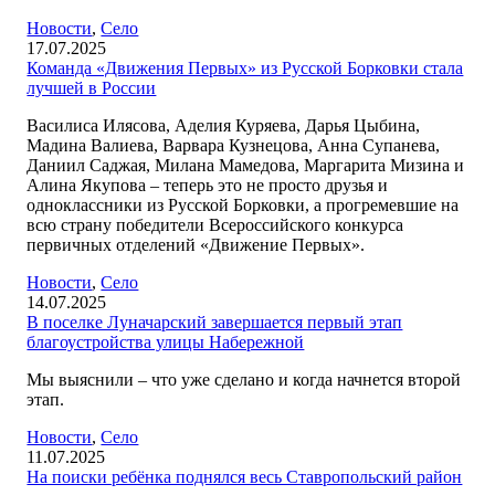
Новости
,
Село
17.07.2025
Команда «Движения Первых» из Русской Борковки стала
лучшей в России
Василиса Илясова, Аделия Куряева, Дарья Цыбина,
Мадина Валиева, Варвара Кузнецова, Анна Супанева,
Даниил Саджая, Милана Мамедова, Маргарита Мизина и
Алина Якупова – теперь это не просто друзья и
одноклассники из Русской Борковки, а прогремевшие на
всю страну победители Всероссийского конкурса
первичных отделений «Движение Первых».
Новости
,
Село
14.07.2025
В поселке Луначарский завершается первый этап
благоустройства улицы Набережной
Мы выяснили – что уже сделано и когда начнется второй
этап.
Новости
,
Село
11.07.2025
На поиски ребёнка поднялся весь Ставропольский район