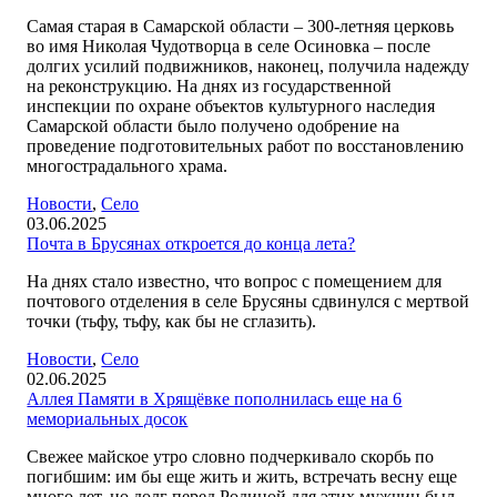
Самая старая в Самарской области – 300-летняя церковь
во имя Николая Чудотворца в селе Осиновка – после
долгих усилий подвижников, наконец, получила надежду
на реконструкцию. На днях из государственной
инспекции по охране объектов культурного наследия
Самарской области было получено одобрение на
проведение подготовительных работ по восстановлению
многострадального храма.
Новости
,
Село
03.06.2025
Почта в Брусянах откроется до конца лета?
На днях стало известно, что вопрос с помещением для
почтового отделения в селе Брусяны сдвинулся с мертвой
точки (тьфу, тьфу, как бы не сглазить).
Новости
,
Село
02.06.2025
Аллея Памяти в Хрящёвке пополнилась еще на 6
мемориальных досок
Свежее майское утро словно подчеркивало скорбь по
погибшим: им бы еще жить и жить, встречать весну еще
много лет, но долг перед Родиной для этих мужчин был