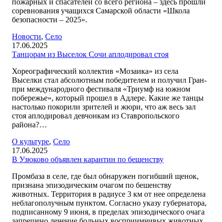
пожарных и спасателей со всего региона – здесь прошли
соревнования учащихся Самарской области «Школа
безопасности – 2025».
Новости
,
Село
17.06.2025
Танцорам из Выселок Сочи аплодировал стоя
Хореографический коллектив «Мозаика» из села
Выселки стал абсолютным победителем и получил Гран-
при международного фестиваля «Триумф на южном
побережье», который прошел в Адлере. Какие же танцы
настолько покорили зрителей и жюри, что аж весь зал
стоя аплодировал девчонкам из Ставропольского
района?…
О культуре
,
Село
17.06.2025
В Узюково объявлен карантин по бешенству
Промбаза в селе, где был обнаружен погибший щенок,
признана эпизодическим очагом по бешенству
животных. Территория в радиусе 3 км от нее определена
неблагополучным пунктом. Согласно указу губернатора,
подписанному 9 июня, в пределах эпизодического очага
запрещено лечение больных восприимчивых животных,