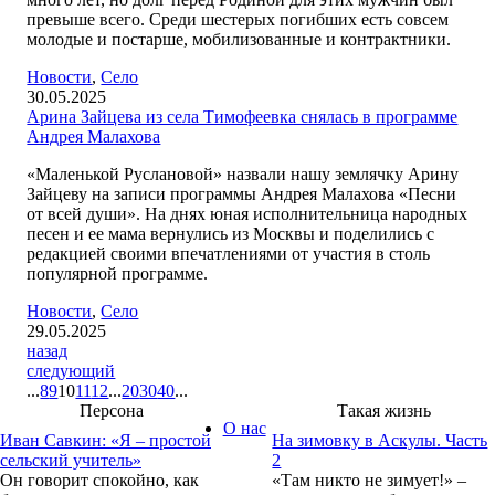
превыше всего. Среди шестерых погибших есть совсем
молодые и постарше, мобилизованные и контрактники.
Новости
,
Село
30.05.2025
Арина Зайцева из села Тимофеевка снялась в программе
Андрея Малахова
«Маленькой Руслановой» назвали нашу землячку Арину
Зайцеву на записи программы Андрея Малахова «Песни
от всей души». На днях юная исполнительница народных
песен и ее мама вернулись из Москвы и поделились с
редакцией своими впечатлениями от участия в столь
популярной программе.
Новости
,
Село
29.05.2025
назад
следующий
...
8
9
10
11
12
...
20
30
40
...
Персона
Такая жизнь
О нас
Иван Савкин: «Я – простой
На зимовку в Аскулы. Часть
сельский учитель»
2
Он говорит спокойно, как
«Там никто не зимует!» –