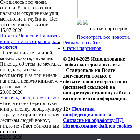
Смешалось все: люди,
свиньи, быки, отсохшие
пальцы и откушенные уши,
мегаполис и глубинка. Все
это случилось в жизни...
статьи партнеров
15.07.2026
Наталия Чернова: Написать
Посмотреть все новости.
книгу – не так страшно, как
Реклама на сайте
кажется
Статьи партнеров
«Я стала писательницей,
можно сказать, случайно.
© 2014-2025 Использование
Никогда об этом не мечтала,
любых материалов сайта
но однажды села за
"Ставрополь-на-Волге"
компьютер и за три недели
допускается только с
написала первую книжку», –
обязательной гиперссылкой
рассказывает...
(активной ссылкой) на
23.06.2026
конкретную страницу сайта, с
Учитель, швец и почтальон
которой взята информация.
«Всё, что она берет в руки –
книгу, иголку, овощ, купюру,
12+
Политика
– сразу же приносит пользу
конфиденциальности |
десяткам людей вокруг,
Согласие на обработку ПД |
никто не уйдет обиженным
Использование файлов cookies
от этого...
22.06.2026