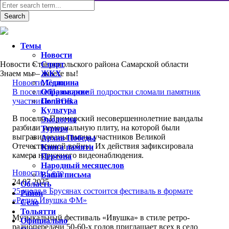
Темы
Новости
Новости Ставропольского района Самарской области
Спорт
Знаем мы – знаете вы!
ЖКХ
Новости
Медицина
,
Село
В поселке Приморский подростки сломали памятник
Образование
участникам ВОВ
Политика
Культура
В поселке Приморский несовершеннолетние вандалы
Экология
разбили мемориальную плиту, на которой были
Туризм
выгравированы имена участников Великой
Архив Победы
Отечественной войны. Их действия зафиксировала
Книга памяти
камера наружного видеонаблюдения.
Персона
Народный месяцеслов
Новости
,
Село
Ваши письма
24.07.2025
Область
25 июля в Брусянах состоится фестиваль в формате
Район
«Радио Ивушка ФМ»
Село
Тольятти
Музыкальный фестиваль «Ивушка» в стиле ретро-
Официально
радиопередачи 50-60-х годов приглашает всех в село