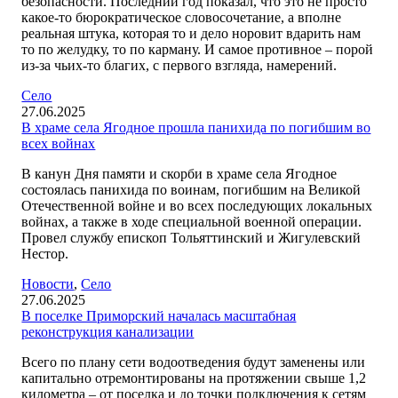
безопасности. Последний год показал, что это не просто
какое-то бюрократическое словосочетание, а вполне
реальная штука, которая то и дело норовит вдарить нам
то по желудку, то по карману. И самое противное – порой
из-за чьих-то благих, с первого взгляда, намерений.
Село
27.06.2025
В храме села Ягодное прошла панихида по погибшим во
всех войнах
В канун Дня памяти и скорби в храме села Ягодное
состоялась панихида по воинам, погибшим на Великой
Отечественной войне и во всех последующих локальных
войнах, а также в ходе специальной военной операции.
Провел службу епископ Тольяттинский и Жигулевский
Нестор.
Новости
,
Село
27.06.2025
В поселке Приморский началась масштабная
реконструкция канализации
Всего по плану сети водоотведения будут заменены или
капитально отремонтированы на протяжении свыше 1,2
километра – от поселка и до точки подключения к сетям