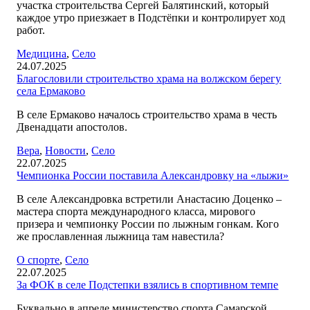
участка строительства Сергей Балятинский, который
каждое утро приезжает в Подстёпки и контролирует ход
работ.
Медицина
,
Село
24.07.2025
Благословили строительство храма на волжском берегу
села Ермаково
В селе Ермаково началось строительство храма в честь
Двенадцати апостолов.
Вера
,
Новости
,
Село
22.07.2025
Чемпионка России поставила Александровку на «лыжи»
В селе Александровка встретили Анастасию Доценко –
мастера спорта международного класса, мирового
призера и чемпионку России по лыжным гонкам. Кого
же прославленная лыжница там навестила?
O спорте
,
Село
22.07.2025
За ФОК в селе Подстепки взялись в спортивном темпе
Буквально в апреле министерство спорта Самарской