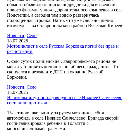
области объявило о поиске подрядчика для возведения
нового физкультурно-оздоровительного комплекса в селе
Подстёпки, а сегодня там вовсю развернулась
полноценная стройка. На то, что уже сделано, лично
взглянул глава Ставропольского района Вячеслав Киреев.
Новости
,
Село
18.07.2025
Мотоциклист в селе Русская Борковка погиб без прав и
регистрации
Около суток полицейские Ставропольского района не
могли установить личность погибшего гражданина. Тот
скончался в результате ДТП на окраине Русской
Борковки.
Новости
,
Село
18.07.2025
На школьницу, пострадавшую в селе Нижнее Санчелеево,
составили протокол
15-летнюю школьницу за рулем мотоцикла сбил
автомобиль в селе Нижнее Санчелеево. Бригада скорой
госпитализировала ребенка в Тольятти с
многочисленными травмами.