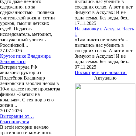
будто даже немного
пытались нас убедить в
сдержанно, но за
соседних селах. А вот и нет.
сдержанностью – полвека
Зимуют в Аскулах! И не
учительской жизни, сотни
одна семья. Без воды, без...
уроков, тысячи детских
17.11.2025
судеб. Педагог-
На зимовку в Аскулы. Часть
исследователь, методист,
1
заслуженный учитель
«Там никто не зимует!» –
Российской...
пытались нас убедить в
27.07.2026
соседних селах. А вот и нет.
Крутое пике Владимира
Зимуют в Аскулах! И не
Зенковского
одна семья. Без воды, без...
Ветеран труда РФ,
07.11.2025
авиаконструктор из
Посмотреть все новости.
Подстёпок Владимир
Актуально
Зенковский заболел небом в
10-м классе после просмотра
фильма «Звезды на
крыльях». С тех пор в его
жизни...
20.07.2026
Выгорание от…
благополучия
В этой истории немало
трагичного и комичного.