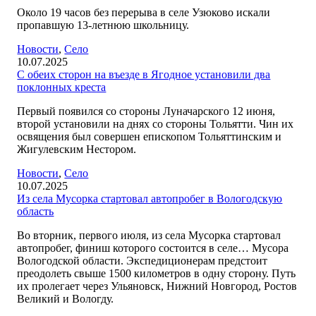
Около 19 часов без перерыва в селе Узюково искали
пропавшую 13-летнюю школьницу.
Новости
,
Село
10.07.2025
С обеих сторон на въезде в Ягодное установили два
поклонных креста
Первый появился со стороны Луначарского 12 июня,
второй установили на днях со стороны Тольятти. Чин их
освящения был совершен епископом Тольяттинским и
Жигулевским Нестором.
Новости
,
Село
10.07.2025
Из села Мусорка стартовал автопробег в Вологодскую
область
Во вторник, первого июля, из села Мусорка стартовал
автопробег, финиш которого состоится в селе… Мусора
Вологодской области. Экспедиционерам предстоит
преодолеть свыше 1500 километров в одну сторону. Путь
их пролегает через Ульяновск, Нижний Новгород, Ростов
Великий и Вологду.