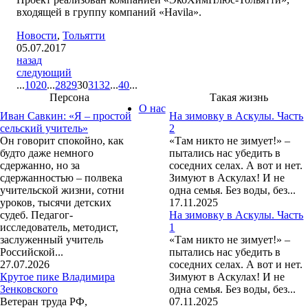
входящей в группу компаний «Havila».
Новости
,
Тольятти
05.07.2017
назад
следующий
...
10
20
...
28
29
30
31
32
...
40
...
Персона
Такая жизнь
О нас
Иван Савкин: «Я – простой
На зимовку в Аскулы. Часть
сельский учитель»
2
Он говорит спокойно, как
«Там никто не зимует!» –
будто даже немного
пытались нас убедить в
сдержанно, но за
соседних селах. А вот и нет.
сдержанностью – полвека
Зимуют в Аскулах! И не
учительской жизни, сотни
одна семья. Без воды, без...
уроков, тысячи детских
17.11.2025
судеб. Педагог-
На зимовку в Аскулы. Часть
исследователь, методист,
1
заслуженный учитель
«Там никто не зимует!» –
Российской...
пытались нас убедить в
27.07.2026
соседних селах. А вот и нет.
Крутое пике Владимира
Зимуют в Аскулах! И не
Зенковского
одна семья. Без воды, без...
Ветеран труда РФ,
07.11.2025