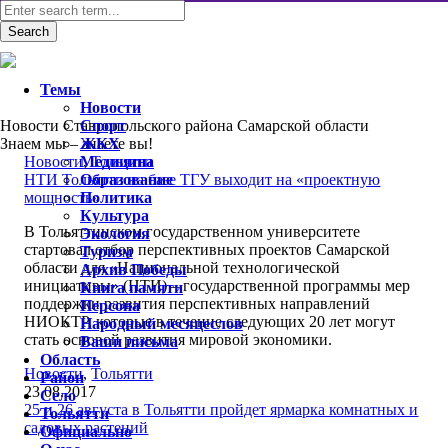
Темы
Новости
Новости Ставропольского района Самарской области
Спорт
Знаем мы – знаете вы!
ЖКХ
Новости
Медицина
,
Тольятти
НТИ Тольятти на базе ТГУ выходит на «проектную
Образование
мощность»
Политика
Культура
В Тольяттинском государственном университете
Экология
стартовал отбор перспективных проектов Самарской
Туризм
области для «Национальной технологической
Архив Победы
инициативы» (НТИ) – государственной программы мер
Книга памяти
поддержки развития перспективных направлений
Персона
НИОКТР, которые в течение следующих 20 лет могут
Народный месяцеслов
стать основой развития мировой экономики.
Ваши письма
Область
Новости
,
Тольятти
Район
23.08.2017
Село
25 и 26 августа в Тольятти пройдет ярмарка комнатных и
Тольятти
садовых растений
Официально