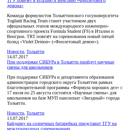
ТГУ повезет в Италию и Венгрию «Фиолетового
демона»
Команда формулистов Тольяттинского госуниверситета
Togliatti Racing Team станет участником двух
официальных этапов международного инженерно-
спортивного проекта Formula Student (FS) в Италии и
Венгрии. TRT повезёт на соревнования новый пятый
болид «Violet Demon» («Фиолетовый демон»).
Новости
,
Тольятти
14.07.2017
При поддержке СИБУРа в Тольятти пройдут научные
смены для школьников
При поддержке СИБУРа и департамента образования
администрации городского округа Тольяттив рамках
благотворительной программы «Формула хороших дел» с
17 июля по 25 августа состоятся «Научные смены» для
школьников на базе МУП пансионат «Звездный» города
Тольятти.
Новости
,
Тольятти
13.07.2017
Байдарку на солнечных батарейках представит ТГУ на
международных соревнованиях