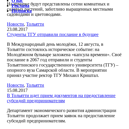
О нас
На ярмарке будут представлены сотни комнатных и
Реклама
садовых растений, заботливо выращенных местными
Подписка
садоводами и цветоводами.
Новости
,
Тольятти
23.08.2017
Студенты ТГУ отправили послание в будущее
В Международный день молодёжи, 12 августа, в
Тольятти состоялось историческое событие: на
Молодёжном бульваре заложена «капсула времени». Своё
послание в 2067 год отправили и студенты
Тольяттинского государственного университета (ТГУ) –
опорного вуза Самарской области. В мероприятии
принял участие ректор ТГУ Михаил Криштал.
Новости
,
Тольятти
15.08.2017
В Тольятти идет прием документов на предоставление
субсидий предпринимателям
Департамент экономического развития администрации
Тольятти продолжает прием заявок на предоставление
субсидий предпринимателям.