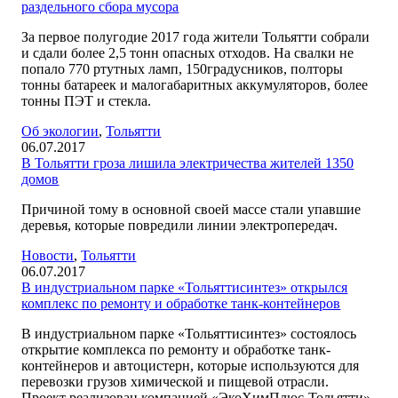
раздельного сбора мусора
За первое полугодие 2017 года жители Тольятти собрали
и сдали более 2,5 тонн опасных отходов. На свалки не
попало 770 ртутных ламп, 150градусников, полторы
тонны батареек и малогабаритных аккумуляторов, более
тонны ПЭТ и стекла.
Об экологии
,
Тольятти
06.07.2017
В Тольятти гроза лишила электричества жителей 1350
домов
Причиной тому в основной своей массе стали упавшие
деревья, которые повредили линии электропередач.
Новости
,
Тольятти
06.07.2017
В индустриальном парке «Тольяттисинтез» открылся
комплекс по ремонту и обработке танк-контейнеров
В индустриальном парке «Тольяттисинтез» состоялось
открытие комплекса по ремонту и обработке танк-
контейнеров и автоцистерн, которые используются для
перевозки грузов химической и пищевой отрасли.
Проект реализован компанией «ЭкоХимПлюс-Тольятти»,