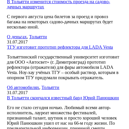
В Тольятти изменится стоимость проезда на садово-
дачных маршрутах
С первого августа цена билетов за проезд и провоз
багажа на некоторых садово-дачных маршрутах будет
несколько иной.
O деньгах
,
Тольятти
31.07.2017
ТГУ изготовит прототип рефлектора для LADA Vesta
Тольяттинский государственный университет изготовит
для ООО «Автосвет» (г. Димитровград) прототип
рефлектора (отражателя) для фары автомобиля LADA
Vesta. Ноу-хау учёных ТГУ – особый раствор, которым в
опорном ТГУ придумали покрывать отражатель.
Об автомобилях
,
Тольятти
31.07.2017
В Тольятти скончался известный бард Юрий Панюшкин
Его не стало сегодня ночью. Любимый всеми автор-
исполнитель, лауреат множества фестивалей,
признанный талант, шутник и просто хороший человек
Юрий Панюшкин ушел от нас на 66-м году жизни. По
предварительной информации, причиной смерти