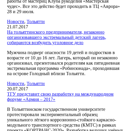
работы от мастериц Клуба рукоделия «Мастерская
чудес». Все это действо будет проходить в ТЦ «Аврора»
28 и 29 июля.
Новости
,
Тольятти
21.07.2017
На тольяттинского предпринимателя, незаконно
организовавшего экстремальный детский лагерь,
собираются возбудить уголовное дело
Мужчина подверг опасности 19 детей и подростков в
возрасте от 10 до 16 лет. Лагерь, который он незаконно
организовал, презентовался родителям как пятидневная
экстремальная программа «Робинзонада», проходившая
на острове Голодный вблизи Тольятти.
Новости
,
Тольятти
20.07.2017
ТГУ представит свою разработку на международном
форуме «Армия – 2017»
В Тольяттинском государственном университете
протестировали экспериментальный образец
уникального лёгкого коррозионно-стойкого каркасно-
модульного транспортного средства (КМТС) в рамках
проекта «КОРТРАНС-2020». Разработка ведущих учёных