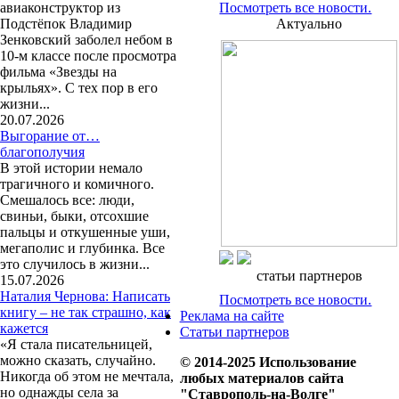
авиаконструктор из
Посмотреть все новости.
Подстёпок Владимир
Актуально
Зенковский заболел небом в
10-м классе после просмотра
фильма «Звезды на
крыльях». С тех пор в его
жизни...
20.07.2026
Выгорание от…
благополучия
В этой истории немало
трагичного и комичного.
Смешалось все: люди,
свиньи, быки, отсохшие
пальцы и откушенные уши,
мегаполис и глубинка. Все
это случилось в жизни...
статьи партнеров
15.07.2026
Наталия Чернова: Написать
Посмотреть все новости.
книгу – не так страшно, как
Реклама на сайте
кажется
Статьи партнеров
«Я стала писательницей,
можно сказать, случайно.
© 2014-2025 Использование
Никогда об этом не мечтала,
любых материалов сайта
но однажды села за
"Ставрополь-на-Волге"