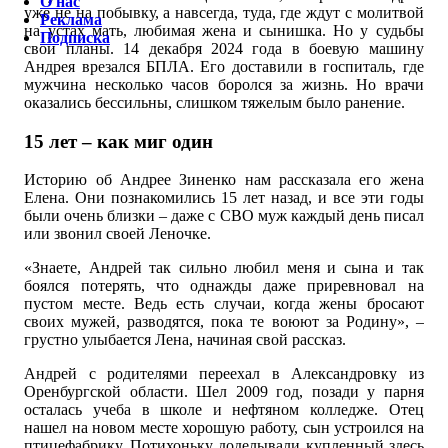
О нас
уже не на побывку, а навсегда, туда, где ждут с молитвой
Реклама
на устах мать, любимая жена и сынишка. Но у судьбы
Подписка
свои планы. 14 декабря 2024 года в боевую машину
Андрея врезался БПЛА. Его доставили в госпиталь, где
мужчина несколько часов боролся за жизнь. Но врачи
оказались бессильны, слишком тяжелым было ранение.
15 лет – как миг один
Историю об Андрее Зиненко нам рассказала его жена
Елена. Они познакомились 15 лет назад, и все эти годы
были очень близки – даже с СВО муж каждый день писал
или звонил своей Леночке.
«Знаете, Андрей так сильно любил меня и сына и так
боялся потерять, что однажды даже приревновал на
пустом месте. Ведь есть случаи, когда жены бросают
своих мужей, разводятся, пока те воюют за Родину», –
грустно улыбается Лена, начиная свой рассказ.
Андрей с родителями переехал в Александровку из
Оренбургской области. Шел 2009 год, позади у парня
осталась учеба в школе и нефтяном колледже. Отец
нашел на новом месте хорошую работу, сын устроился на
птицефабрику. Потихоньку доделывали купленный здесь