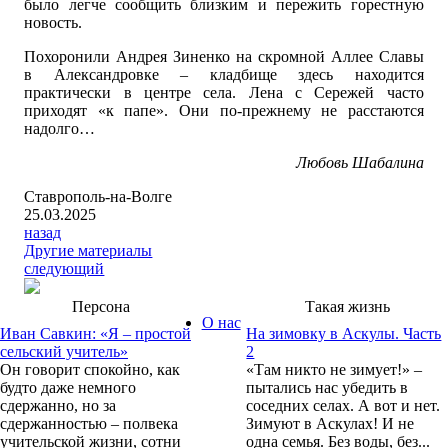
было легче сообщить близким и пережить горестную
новость.
Похоронили Андрея Зиненко на скромной Аллее Славы
в Александровке – кладбище здесь находится
практически в центре села. Лена с Сережей часто
приходят «к папе». Они по-прежнему не расстаются
надолго…
Любовь Шабалина
Ставрополь-на-Волге
25.03.2025
назад
Другие материалы
следующий
Персона
Такая жизнь
О нас
Иван Савкин: «Я – простой
На зимовку в Аскулы. Часть
сельский учитель»
2
Он говорит спокойно, как
«Там никто не зимует!» –
будто даже немного
пытались нас убедить в
сдержанно, но за
соседних селах. А вот и нет.
сдержанностью – полвека
Зимуют в Аскулах! И не
учительской жизни, сотни
одна семья. Без воды, без...