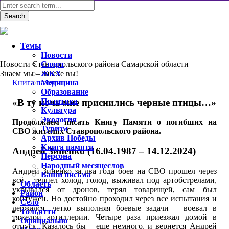
Темы
Новости
Новости Ставропольского района Самарской области
Спорт
Знаем мы – знаете вы!
ЖКХ
Книга памяти
Медицина
Образование
Политика
«В ту ночь мне приснились черные птицы…»
Культура
Экология
Продолжаем писать Книгу Памяти о погибших на
Туризм
СВО жителях Ставропольского района.
Архив Победы
Книга памяти
Андрей Зиненко (16.04.1987 – 14.12.2024)
Персона
Народный месяцеслов
Андрей Зиненко за два года боев на СВО прошел через
Ваши письма
всё – терпел холод, голод, выживал под артобстрелами,
Область
укрывался от дронов, терял товарищей, сам был
Район
контужен. Но достойно проходил через все испытания и
Село
держался, четко выполняя боевые задачи – воевал в
Тольятти
тяжелой артиллерии. Четыре раза приезжал домой в
Официально
отпуск. Казалось бы – еще немного, и вернется Андрей