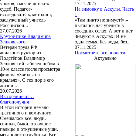
уроков, тысячи детских
17.11.2025
судеб. Педагог-
На зимовку в Аскулы. Часть
исследователь, методист,
1
заслуженный учитель
«Там никто не зимует!» –
Российской...
пытались нас убедить в
27.07.2026
соседних селах. А вот и нет.
Крутое пике Владимира
Зимуют в Аскулах! И не
Зенковского
одна семья. Без воды, без...
Ветеран труда РФ,
07.11.2025
авиаконструктор из
Посмотреть все новости.
Подстёпок Владимир
Актуально
Зенковский заболел небом в
10-м классе после просмотра
фильма «Звезды на
крыльях». С тех пор в его
жизни...
20.07.2026
Выгорание от…
благополучия
В этой истории немало
трагичного и комичного.
Смешалось все: люди,
свиньи, быки, отсохшие
пальцы и откушенные уши,
мегаполис и глубинка. Все