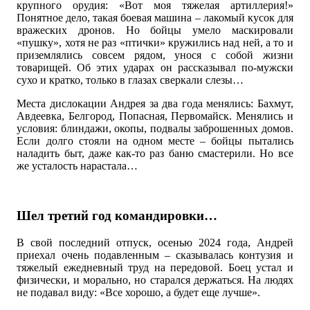
крупного орудия: «Вот моя тяжелая артиллерия!»
Понятное дело, такая боевая машина – лакомый кусок для
вражеских дронов. Но бойцы умело маскировали
«пушку», хотя не раз «птички» кружились над ней, а то и
приземлялись совсем рядом, унося с собой жизни
товарищей. Об этих ударах он рассказывал по-мужски
сухо и кратко, только в глазах сверкали слезы…
Места дислокации Андрея за два года менялись: Бахмут,
Авдеевка, Белгород, Попасная, Первомайск. Менялись и
условия: блиндажи, окопы, подвалы заброшенных домов.
Если долго стояли на одном месте – бойцы пытались
наладить быт, даже как-то раз баню смастерили. Но все
же усталость нарастала…
Шел третий год командировки…
В свой последний отпуск, осенью 2024 года, Андрей
приехал очень подавленным – сказывалась контузия и
тяжелый ежедневный труд на передовой. Боец устал и
физически, и морально, но старался держаться. На людях
не подавал виду: «Все хорошо, а будет еще лучше».