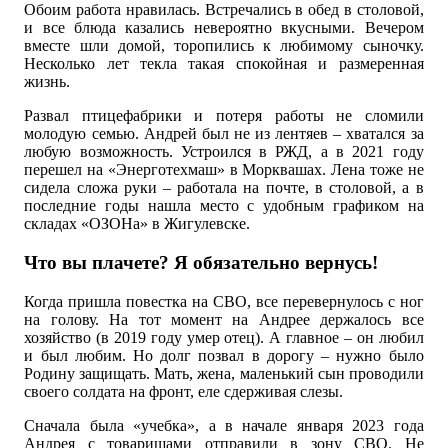
Обоим работа нравилась. Встречались в обед в столовой,
и все блюда казались невероятно вкусными. Вечером
вместе шли домой, торопились к любимому сыночку.
Несколько лет текла такая спокойная и размеренная
жизнь.
Развал птицефабрики и потеря работы не сломили
молодую семью. Андрей был не из лентяев – хватался за
любую возможность. Устроился в РЖД, а в 2021 году
перешел на «Энерготехмаш» в Морквашах. Лена тоже не
сидела сложа руки – работала на почте, в столовой, а в
последние годы нашла место с удобным графиком на
складах «ОЗОНа» в Жигулевске.
Что вы плачете? Я обязательно вернусь!
Когда пришла повестка на СВО, все перевернулось с ног
на голову. На тот момент на Андрее держалось все
хозяйство (в 2019 году умер отец). А главное – он любил
и был любим. Но долг позвал в дорогу – нужно было
Родину защищать. Мать, жена, маленький сын проводили
своего солдата на фронт, еле сдерживая слезы.
Сначала была «учебка», а в начале января 2023 года
Андрея с товарищами отправили в зону СВО. Не