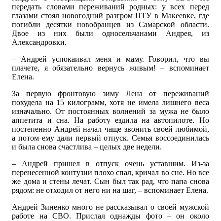
передать словами переживаний родных: у всех перед
глазами стоял новогодний разгром ПТУ в Макеевке, где
погибли десятки новобранцев из Самарской области.
Двое из них были односельчанами Андрея, из
Александровки.
– Андрей успокаивал меня и маму. Говорил, что вы
плачете, я обязательно вернусь живым! – вспоминает
Елена.
За первую фронтовую зиму Лена от переживаний
похудела на 15 килограмм, хотя не имела лишнего веса
изначально. От постоянных волнений за мужа не было
аппетита и сна. На работу ездила на автопилоте. Но
постепенно Андрей начал чаще звонить своей любимой,
а потом ему дали первый отпуск. Семья воссоединилась
и была снова счастлива – целых две недели.
– Андрей пришел в отпуск очень уставшим. Из-за
перенесенной контузии плохо спал, кричал во сне. Но все
же дома и стены лечат. Сын был так рад, что папа снова
рядом: не отходил от него ни на шаг, – вспоминает Елена.
Андрей Зиненко много не рассказывал о своей мужской
работе на СВО. Прислал однажды фото – он около