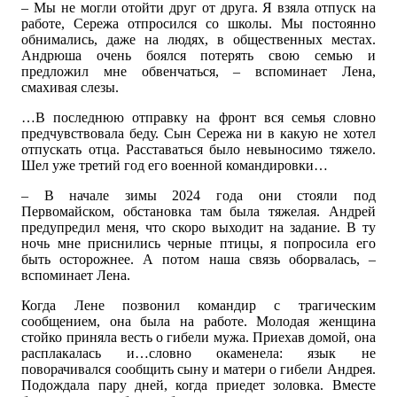
– Мы не могли отойти друг от друга. Я взяла отпуск на
работе, Сережа отпросился со школы. Мы постоянно
обнимались, даже на людях, в общественных местах.
Андрюша очень боялся потерять свою семью и
предложил мне обвенчаться, – вспоминает Лена,
смахивая слезы.
…В последнюю отправку на фронт вся семья словно
предчувствовала беду. Сын Сережа ни в какую не хотел
отпускать отца. Расставаться было невыносимо тяжело.
Шел уже третий год его военной командировки…
– В начале зимы 2024 года они стояли под
Первомайском, обстановка там была тяжелая. Андрей
предупредил меня, что скоро выходит на задание. В ту
ночь мне приснились черные птицы, я попросила его
быть осторожнее. А потом наша связь оборвалась, –
вспоминает Лена.
Когда Лене позвонил командир с трагическим
сообщением, она была на работе. Молодая женщина
стойко приняла весть о гибели мужа. Приехав домой, она
расплакалась и…словно окаменела: язык не
поворачивался сообщить сыну и матери о гибели Андрея.
Подождала пару дней, когда приедет золовка. Вместе