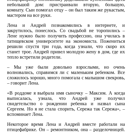
небольшой дом: пристраивали вторую, большую,
комнату. Сын помогал отцу – он был таким же рукастым,
мастером на все руки.
Лена и Андрей познакомились в интернете, и
закрутилось, понеслось. Со свадьбой не торопились –
Лене нужно было получить профессию, она училась в
татищевском университете на экономиста. Пожениться
решили спустя три года, когда узнали, что скоро их
станет трое. Андрей привел молодую жену в дом, где их
тепло встретили родители.
– Мы уже были довольно взрослыми, но очень
волновались, справимся ли с маленьким ребенком. Все
сложилось хорошо, много помогала с малышом свекровь,
– говорит Лена.
«В роддоме я выбрала имя сыночку – Максим. А когда
выписалась, узнала, что Андрей уже получил
свидетельство о рождении ребенка и назвал сына
Сергеем. Но я не стала спорить, Сережа так Сережа», –
вспоминает Лена.
Некоторое время Лена и Андрей вместе работали на
птицефабрике. Он – ремонтником, она – разделочницей.