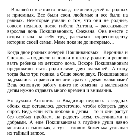
– В нашей семье никто никогда не делил детей на родных
и приемных. Все были свои, любимые и все были на
равных. Некоторые узнали о том, что они не родные,
совсем недавно, после гибели Антона, – рассказывает
взрослая дочь Покшивановых, Снежана. Она вместе с
отцом взяла на себя труд рассказать корреспонденту
историю своей семьи. Маме пока не до интервью…
Когда двое родных дочерей Покшивановых – Вероника и
Снежана – подросли и пошли в школу, родители решили
взять ребенка из детского дома. Вскоре Покшивановым
предложили стать родителями двух малышей. Антону
тогда было три годика, а Саше около двух. Покшивановы
задумались: справятся ли они сразу с двумя малышами?
Ведь основную работу никто не отменял, а маленьким
детям нужно отдавать много времени и внимания.
Но думали Антонина и Владимир недолго: в сердцах
обоих еще оставалось достаточно, чтобы обогреть двух
сирот. Ведь если есть любовь к детям – то и они растут
без особых проблем, на радость всем, счастливыми и
добрыми. А еще Покшивановы в глубине души давно
мечтали о сыновьях, а тут… словно Боженька услышал
их тайный запрос.