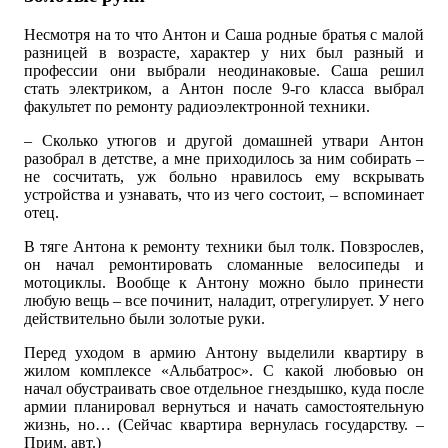
Несмотря на то что Антон и Саша родные братья с малой
разницей в возрасте, характер у них был разный и
профессии они выбрали неодинаковые. Саша решил
стать электриком, а Антон после 9-го класса выбрал
факультет по ремонту радиоэлектронной техники.
– Сколько утюгов и другой домашней утвари Антон
разобрал в детстве, а мне приходилось за ним собирать –
не сосчитать, уж больно нравилось ему вскрывать
устройства и узнавать, что из чего состоит, – вспоминает
отец.
В тяге Антона к ремонту техники был толк. Повзрослев,
он начал ремонтировать сломанные велосипеды и
мотоциклы. Вообще к Антону можно было принести
любую вещь – все починит, наладит, отрегулирует. У него
действительно были золотые руки.
Перед уходом в армию Антону выделили квартиру в
жилом комплексе «Альбатрос». С какой любовью он
начал обустраивать свое отдельное гнездышко, куда после
армии планировал вернуться и начать самостоятельную
жизнь, но… (Сейчас квартира вернулась государству. –
Прим. авт.)