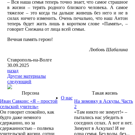
– Вся наша семья теперь точно знает, что самое страшное
в жизни – терять родного близкого человека. А самое
тяжелое – это когда ты дальше живешь без него и не в
силах ничего изменить. Очень печально, что наш Антон
теперь будет жить лишь в коротком слове «Память», –
говорит Снежана от лица всей семьи.
Вечная память герою!
Любовь Шабалина
Ставрополь-на-Волге
30.09.2025
назад
Другие материалы
следующий
Персона
Такая жизнь
О нас
Иван Савкин: «Я – простой
На зимовку в Аскулы. Часть
сельский учитель»
2
Он говорит спокойно, как
«Там никто не зимует!» –
будто даже немного
пытались нас убедить в
сдержанно, но за
соседних селах. А вот и нет.
сдержанностью – полвека
Зимуют в Аскулах! И не
учительской жизни, сотни
одна семья. Без воды, без...