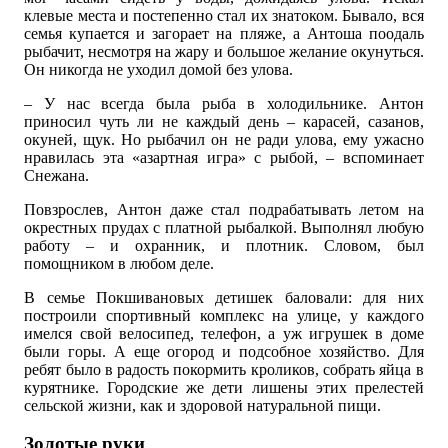
клевые места и постепенно стал их знатоком. Бывало, вся
семья купается и загорает на пляже, а Антоша поодаль
рыбачит, несмотря на жару и большое желание окунуться.
Он никогда не уходил домой без улова.
– У нас всегда была рыба в холодильнике. Антон
приносил чуть ли не каждый день – карасей, сазанов,
окуней, щук. Но рыбачил он не ради улова, ему ужасно
нравилась эта «азартная игра» с рыбой, – вспоминает
Снежана.
Повзрослев, Антон даже стал подрабатывать летом на
окрестных прудах с платной рыбалкой. Выполнял любую
работу – и охранник, и плотник. Словом, был
помощником в любом деле.
В семье Покшивановых детишек баловали: для них
построили спортивный комплекс на улице, у каждого
имелся свой велосипед, телефон, а уж игрушек в доме
были горы. А еще огород и подсобное хозяйство. Для
ребят было в радость покормить кроликов, собрать яйца в
курятнике. Городские же дети лишены этих прелестей
сельской жизни, как и здоровой натуральной пищи.
Золотые руки