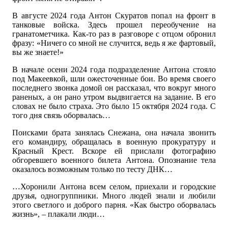
В августе 2024 года Антон Скуратов попал на фронт в
танковые войска. Здесь прошел переобучение на
гранатометчика. Как-то раз в разговоре с отцом обронил
фразу: «Ничего со мной не случится, ведь я же фартовый,
вы же знаете!»
В начале осени 2024 года подразделение Антона стояло
под Макеевкой, шли ожесточенные бои. Во время своего
последнего звонка домой он рассказал, что вокруг много
раненых, а он рано утром выдвигается на задание. В его
словах не было страха. Это было 15 октября 2024 года. С
того дня связь оборвалась…
Поисками брата занялась Снежана, она начала звонить
его командиру, обращалась в военную прокуратуру и
Красный Крест. Вскоре ей прислали фотографию
обгоревшего военного билета Антона. Опознание тела
оказалось возможным только по тесту ДНК…
…Хоронили Антона всем селом, приехали и городские
друзья, одногруппники. Много людей знали и любили
этого светлого и доброго парня. «Как быстро оборвалась
жизнь», – плакали люди…