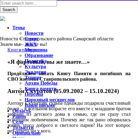
Темы
Новости
Новости Ставропольского района Самарской области
Спорт
Знаем мы – знаете вы!
ЖКХ
Книга памяти
Медицина
Образование
Политика
«Я фартовый, вы же знаете…»
Культура
Экология
Продолжаем писать Книгу Памяти о погибших на
Туризм
СВО жителях Ставропольского района.
Архив Победы
Книга памяти
Антон Скуратов (05.09.2002 – 15.10.2024)
Персона
Народный месяцеслов
Антону Скуратову судьба однажды подарила счастливый
Ваши письма
билет – в ясельном возрасте его вместе с младшим братом
Область
забрали из детского дома в семью, где он сразу стал
Район
всеобщим любимчиком. Почему же так рано оборвалась
Село
жизнь этого доброго и светлого парня? На этот вопрос
Тольятти
нет ответа ни у кого.
Официально