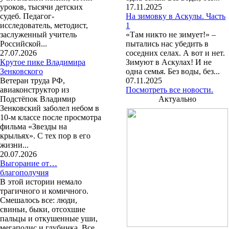
уроков, тысячи детских
17.11.2025
судеб. Педагог-
На зимовку в Аскулы. Часть
исследователь, методист,
1
заслуженный учитель
«Там никто не зимует!» –
Российской...
пытались нас убедить в
27.07.2026
соседних селах. А вот и нет.
Крутое пике Владимира
Зимуют в Аскулах! И не
Зенковского
одна семья. Без воды, без...
Ветеран труда РФ,
07.11.2025
авиаконструктор из
Посмотреть все новости.
Подстёпок Владимир
Актуально
Зенковский заболел небом в
10-м классе после просмотра
фильма «Звезды на
крыльях». С тех пор в его
жизни...
20.07.2026
Выгорание от…
благополучия
В этой истории немало
трагичного и комичного.
Смешалось все: люди,
свиньи, быки, отсохшие
пальцы и откушенные уши,
мегаполис и глубинка. Все