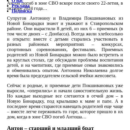
О нас
Антон погиб в зоне СВО вскоре после своего 22-летия, в
Реклама
октябре 2024 года…
Подписка
Супругов Антонину и Владимира Покшивановых из
Новой Бинарадки знают и уважают в Ставропольском
районе. Они вырастили 8 детей, из них 6 – приемных (в
том числе двоих – с Донбасса). Всегда жили хлебосольно
и открыто: вместе с детьми старались участвовать в
разных районных мероприятиях – конкурсах,
спортивных соревнованиях, фестивалях. Приемных
родителей из Новой Бинарадки можно было встретить и
на круглых столах, где обсуждали проблемы воспитания
детей, и на чаепитиях, где приемные семьи знакомились
и обменивались опытом. Антонина Николаевна долгое
время была председателем сельской ячейки женсовета.
Сейчас и родные, и приемные дети Покшивановых уже
выросли, «оперились» и начали самостоятельную жизнь.
Но каждые выходные все слетаются в отчий дом – в
Новую Бинарадку, под крылышко к маме и папе. А в
последнее время стараются навещать родителей еще чаще
– вместе легче переживать то горе, которое пришло в их
дом, когда в зоне СВО погиб Антоша…
Антон – старший и младший брат