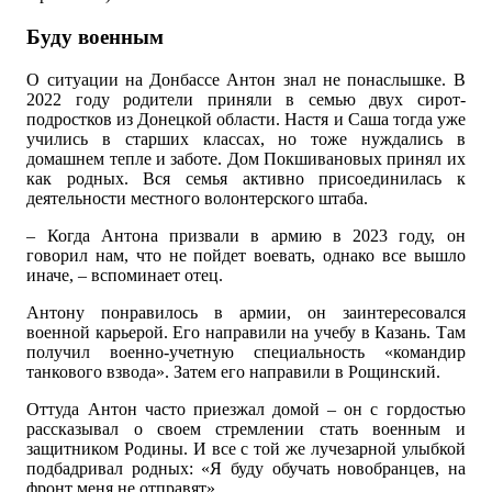
Буду военным
О ситуации на Донбассе Антон знал не понаслышке. В
2022 году родители приняли в семью двух сирот-
подростков из Донецкой области. Настя и Саша тогда уже
учились в старших классах, но тоже нуждались в
домашнем тепле и заботе. Дом Покшивановых принял их
как родных. Вся семья активно присоединилась к
деятельности местного волонтерского штаба.
– Когда Антона призвали в армию в 2023 году, он
говорил нам, что не пойдет воевать, однако все вышло
иначе, – вспоминает отец.
Антону понравилось в армии, он заинтересовался
военной карьерой. Его направили на учебу в Казань. Там
получил военно-учетную специальность «командир
танкового взвода». Затем его направили в Рощинский.
Оттуда Антон часто приезжал домой – он с гордостью
рассказывал о своем стремлении стать военным и
защитником Родины. И все с той же лучезарной улыбкой
подбадривал родных: «Я буду обучать новобранцев, на
фронт меня не отправят».