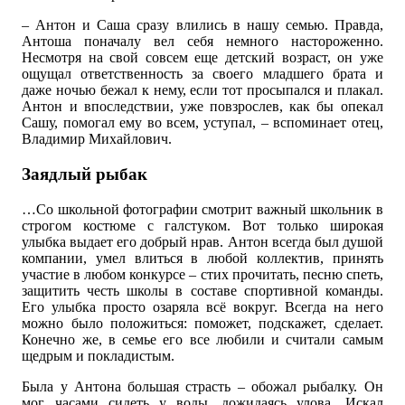
– Антон и Саша сразу влились в нашу семью. Правда,
Антоша поначалу вел себя немного настороженно.
Несмотря на свой совсем еще детский возраст, он уже
ощущал ответственность за своего младшего брата и
даже ночью бежал к нему, если тот просыпался и плакал.
Антон и впоследствии, уже повзрослев, как бы опекал
Сашу, помогал ему во всем, уступал, – вспоминает отец,
Владимир Михайлович.
Заядлый рыбак
…Со школьной фотографии смотрит важный школьник в
строгом костюме с галстуком. Вот только широкая
улыбка выдает его добрый нрав. Антон всегда был душой
компании, умел влиться в любой коллектив, принять
участие в любом конкурсе – стих прочитать, песню спеть,
защитить честь школы в составе спортивной команды.
Его улыбка просто озаряла всё вокруг. Всегда на него
можно было положиться: поможет, подскажет, сделает.
Конечно же, в семье его все любили и считали самым
щедрым и покладистым.
Была у Антона большая страсть – обожал рыбалку. Он
мог часами сидеть у воды, дожидаясь улова. Искал