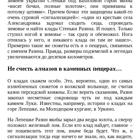
зимнем укрытии Стеньки под Бахиловой горой якобы
«висят бочки, полные золотом»; они привязаны к
потолку цепями». Причем бочки эти защищены какой-то
очень суровой «сигнализацией»: «один из крестьян села
Александровка задумал сходить сюда, спроведать
зимовье и найти клады Стеньки Разина. И пошел. Только
ступил ногой в зимовье – так сразу и обезножил. Нога
отнялась у него, и никакого клада он там не нашел».
Примерно такие же сюжеты есть и о пещерах, связанных
с именем Разина. Правда, размеры подземелий в легендах
увеличиваются до десятков километров.
Не счесть алмазов в каменных пещерах…
О кладах скажем особо. Это, вероятно, один из самых
излюбленных сюжетов о волжской вольнице, не считая
казни персидской княжны. Если верить сказаниям, Разин
закопал несметные сокровища чуть не под каждым
камнем Луки. Известны, например, истории о кладах на
горе Лепешке, на Молодецком кургане, в Уркино.
На Лепешке Разин якобы зарыл два ведра золота, а сверху
положил железный лом. Если кто клад найдет, главное –
не пошевелить этот лом, иначе беда будет. Что ж, о
сигнализации тогда еще ничего не знали, но, как видите,