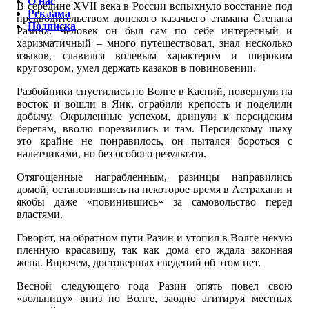
О нас
В середине XVII века в России вспыхнуло восстание под
Реклама
предводительством донского казачьего атамана Степана
Подписка
Разина. Человек он был сам по себе интересный и
харизматичный – много путешествовал, знал несколько
языков, славился волевым характером и широким
кругозором, умел держать казаков в повиновении.
Разбойники спустились по Волге в Каспий, повернули на
восток и вошли в Яик, ограбили крепость и поделили
добычу. Окрыленные успехом, двинули к персидским
берегам, вволю порезвились и там. Персидскому шаху
это крайне не понравилось, он пытался бороться с
налетчиками, но без особого результата.
Отягощенные награбленным, разинцы направились
домой, остановившись на некоторое время в Астрахани и
якобы даже «повинившись» за самовольство перед
властями.
Говорят, на обратном пути Разин и утопил в Волге некую
пленную красавицу, так как дома его ждала законная
жена. Впрочем, достоверных сведений об этом нет.
Весной следующего года Разин опять повел свою
«вольницу» вниз по Волге, заодно агитируя местных