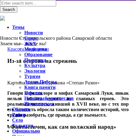
Темы
Новости
Новости Ставропольского района Самарской области
Спорт
Знаем мы – знаете вы!
ЖКХ
Красота моей земли
Медицина
Образование
Политика
Из-за острова на стрежень
Культура
Экология
Туризм
Архив Победы
Картина Василия Сурикова «Степан Разин»
Книга памяти
Персона
Говоря о фольклоре и мифах Самарской Луки, никак
Народный месяцеслов
нельзя обойти одного из главных героев. Это
Ваши письма
реальный человек, живший в XVII веке, но с тех пор
Область
его личность обросла таким количеством историй, что
Район
трудно разобрать, где правда, а где вымысел.
Село
Тольятти
«Фантастичен, как сам волжский народ»
Официально