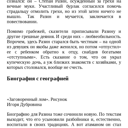
сознался: он – Степан Разин, осужденный за грехи на
вечные муки. Участливый бурлак согласился помочь
страдальцу отмолить грехи, но из этой затеи ничего не
вышло. Так Разин и мучается, заключается в
повествовании.
Помимо грабежей, сказители приписывали Разину и
другие грешные деяния. И среди них – любвеобильность.
Впрочем, здесь Разин старался быть честным – на одной
из девушек он якобы даже женился, но потом «отпустил»
ее с ребенком обратно к отцу, снабдив богатыми
«отступными». Есть сказание о том, что он украл
купеческую дочь, а уж близких знакомств с хозяйками, у
которых столовался, вообще не счесть.
Биография с географией
«Заговоренный лом». Рисунок
Игоря Дубровина
Биографию для Разина тоже сочинили новую. По текстам
выходит, что его усыновили разбойники и, естественно,
воспитали в своих традициях. А вот атаманом он стал