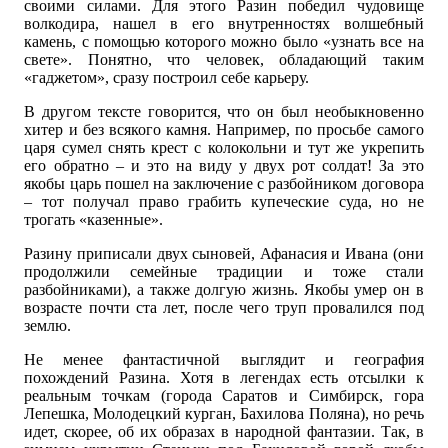
своими силами. Для этого Разин победил чудовище
волкодира, нашел в его внутренностях волшебный
камень, с помощью которого можно было «узнать все на
свете». Понятно, что человек, обладающий таким
«гаджетом», сразу построил себе карьеру.
В другом тексте говорится, что он был необыкновенно
хитер и без всякого камня. Например, по просьбе самого
царя сумел снять крест с колокольни и тут же укрепить
его обратно – и это на виду у двух рот солдат! За это
якобы царь пошел на заключение с разбойником договора
– тот получал право грабить купеческие суда, но не
трогать «казенные».
Разину приписали двух сыновей, Афанасия и Ивана (они
продолжили семейные традиции и тоже стали
разбойниками), а также долгую жизнь. Якобы умер он в
возрасте почти ста лет, после чего труп провалился под
землю.
Не менее фантастичной выглядит и география
похождений Разина. Хотя в легендах есть отсылки к
реальным точкам (города Саратов и Симбирск, гора
Лепешка, Молодецкий курган, Бахилова Поляна), но речь
идет, скорее, об их образах в народной фантазии. Так, в