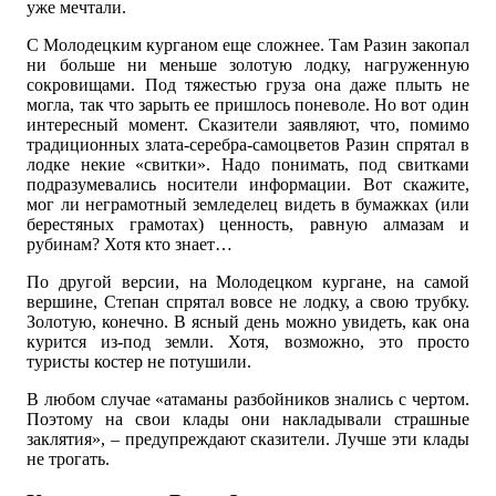
уже мечтали.
С Молодецким курганом еще сложнее. Там Разин закопал
ни больше ни меньше золотую лодку, нагруженную
сокровищами. Под тяжестью груза она даже плыть не
могла, так что зарыть ее пришлось поневоле. Но вот один
интересный момент. Сказители заявляют, что, помимо
традиционных злата-серебра-самоцветов Разин спрятал в
лодке некие «свитки». Надо понимать, под свитками
подразумевались носители информации. Вот скажите,
мог ли неграмотный земледелец видеть в бумажках (или
берестяных грамотах) ценность, равную алмазам и
рубинам? Хотя кто знает…
По другой версии, на Молодецком кургане, на самой
вершине, Степан спрятал вовсе не лодку, а свою трубку.
Золотую, конечно. В ясный день можно увидеть, как она
курится из-под земли. Хотя, возможно, это просто
туристы костер не потушили.
В любом случае «атаманы разбойников знались с чертом.
Поэтому на свои клады они накладывали страшные
заклятия», – предупреждают сказители. Лучше эти клады
не трогать.