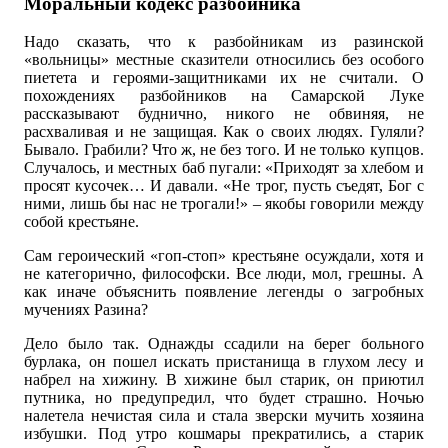
Моральный кодекс разбойника
Надо сказать, что к разбойникам из разинской
«вольницы» местные сказители относились без особого
пиетета и героями-защитниками их не считали. О
похождениях разбойников на Самарской Луке
рассказывают буднично, никого не обвиняя, не
расхваливая и не защищая. Как о своих людях. Гуляли?
Бывало. Грабили? Что ж, не без того. И не только купцов.
Случалось, и местных баб пугали: «Приходят за хлебом и
просят кусочек… И давали. «Не трог, пусть съедят, Бог с
ними, лишь бы нас не трогали!» – якобы говорили между
собой крестьяне.
Сам героический «гоп-стоп» крестьяне осуждали, хотя и
не категорично, философски. Все люди, мол, грешны. А
как иначе объяснить появление легенды о загробных
мучениях Разина?
Дело было так. Однажды ссадили на берег больного
бурлака, он пошел искать пристанища в глухом лесу и
набрел на хижину. В хижине был старик, он приютил
путника, но предупредил, что будет страшно. Ночью
налетела нечистая сила и стала зверски мучить хозяина
избушки. Под утро кошмары прекратились, а старик