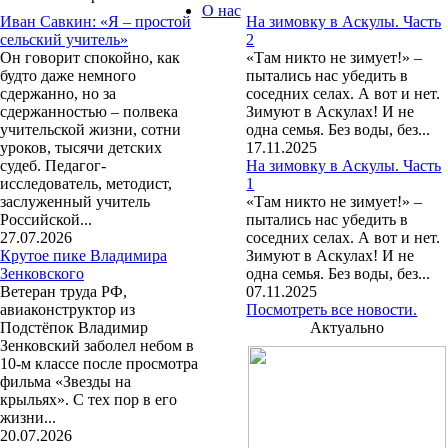
О нас
Иван Савкин: «Я – простой
На зимовку в Аскулы. Часть
сельский учитель»
2
Он говорит спокойно, как
«Там никто не зимует!» –
будто даже немного
пытались нас убедить в
сдержанно, но за
соседних селах. А вот и нет.
сдержанностью – полвека
Зимуют в Аскулах! И не
учительской жизни, сотни
одна семья. Без воды, без...
уроков, тысячи детских
17.11.2025
судеб. Педагог-
На зимовку в Аскулы. Часть
исследователь, методист,
1
заслуженный учитель
«Там никто не зимует!» –
Российской...
пытались нас убедить в
27.07.2026
соседних селах. А вот и нет.
Крутое пике Владимира
Зимуют в Аскулах! И не
Зенковского
одна семья. Без воды, без...
Ветеран труда РФ,
07.11.2025
авиаконструктор из
Посмотреть все новости.
Подстёпок Владимир
Актуально
Зенковский заболел небом в
10-м классе после просмотра
фильма «Звезды на
крыльях». С тех пор в его
жизни...
20.07.2026