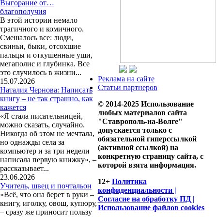
Выгорание от…
благополучия
В этой истории немало
трагичного и комичного.
Смешалось все: люди,
свиньи, быки, отсохшие
пальцы и откушенные уши,
мегаполис и глубинка. Все
это случилось в жизни...
Реклама на сайте
15.07.2026
Статьи партнеров
Наталия Чернова: Написать
книгу – не так страшно, как
© 2014-2025 Использование
кажется
любых материалов сайта
«Я стала писательницей,
"Ставрополь-на-Волге"
можно сказать, случайно.
допускается только с
Никогда об этом не мечтала,
обязательной гиперссылкой
но однажды села за
(активной ссылкой) на
компьютер и за три недели
конкретную страницу сайта, с
написала первую книжку», –
которой взята информация.
рассказывает...
23.06.2026
12+
Политика
Учитель, швец и почтальон
конфиденциальности |
«Всё, что она берет в руки –
Согласие на обработку ПД |
книгу, иголку, овощ, купюру,
Использование файлов cookies
– сразу же приносит пользу