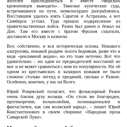
жителей присоединиться и вместе «мирских
кровопивцев выводить». Тяжелые купеческие суда,
встречавшиеся на пути, немилосердно разграблялись.
Восставшим удалось взять Саратов и Астрахань, а вот
Симбирск устоял. Туда пришло подкрепление из
правительственных войск. Разин был ранен и бежал на
Дон. Там его вместе с братом Фролом схватили,
доставили в Москву и казнили.
Вот, собственно, и вся историческая основа. Никакого
альтруизма, никакой раздачи золота беднякам, разве что в
виде «рекламной акции», но это тоже неточно. Вот что
удивительно – ни один из предводителей восстаний не
мог и не может сравниться с ним по популярности. Ни об
одном из крестьянских и казацких вожаков не было
сложено столько легенд и преданий, сколько о Разине.
Особенно, конечно, у нас на Волге.
Юрий Рощевский полагает, что фольклорный Разин
очень близок духу волжан. «Он столь же благороден,
противоречив, вольнолюбив, полинационален и
фантастичен, как сам волжский народ», – пишет Юрий
Константинович в своем сборнике «Народная проза
Самарской Луки».