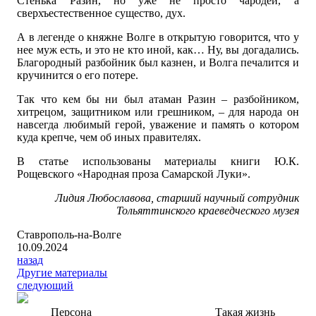
Стенька Разин, но уже не просто чародей, а
сверхъестественное существо, дух.
А в легенде о княжне Волге в открытую говорится, что у
нее муж есть, и это не кто иной, как… Ну, вы догадались.
Благородный разбойник был казнен, и Волга печалится и
кручинится о его потере.
Так что кем бы ни был атаман Разин – разбойником,
хитрецом, защитником или грешником, – для народа он
навсегда любимый герой, уважение и память о котором
куда крепче, чем об иных правителях.
В статье использованы материалы книги Ю.К.
Рощевского «Народная проза Самарской Луки».
Лидия Любославова, старший научный сотрудник
Тольяттинского краеведческого музея
Ставрополь-на-Волге
10.09.2024
назад
Другие материалы
следующий
Персона
Такая жизнь