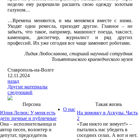
неделю ему разрешили расшить свою одежду золотым
галуном…
…Времена меняются, и мы меняемся вместе с ними.
Уходят одни ремесла, приходят другие. Главное – не
забыть, что такое, например, машинист поезда, таксист,
каменщик, диспетчер, журналист и ряд других
профессий. Их уже сегодня все чаще заменяют роботами.
Лидия Любославова, старший научный сотрудник
Тольяттинского краеведческого музея
Ставрополь-на-Волге
12.11.2024
назад
Другие материалы
следующий
Персона
Такая жизнь
О нас
Юлия Лелюх: У меня есть
На зимовку в Аскулы. Часть
дети личные и публичные
2
Она – исполнительница и
«Там никто не зимует!» –
автор песен, волонтер и
пытались нас убедить в
депутат, председатель
соседних селах. А вот и нет.