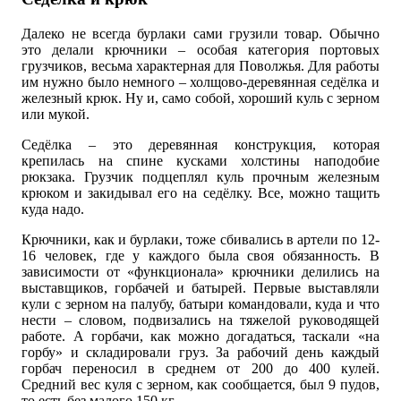
Далеко не всегда бурлаки сами грузили товар. Обычно
это делали крючники – особая категория портовых
грузчиков, весьма характерная для Поволжья. Для работы
им нужно было немного – холщово-деревянная седёлка и
железный крюк. Ну и, само собой, хороший куль с зерном
или мукой.
Седёлка – это деревянная конструкция, которая
крепилась на спине кусками холстины наподобие
рюкзака. Грузчик подцеплял куль прочным железным
крюком и закидывал его на седёлку. Все, можно тащить
куда надо.
Крючники, как и бурлаки, тоже сбивались в артели по 12-
16 человек, где у каждого была своя обязанность. В
зависимости от «функционала» крючники делились на
выставщиков, горбачей и батырей. Первые выставляли
кули с зерном на палубу, батыри командовали, куда и что
нести – словом, подвизались на тяжелой руководящей
работе. А горбачи, как можно догадаться, таскали «на
горбу» и складировали груз. За рабочий день каждый
горбач переносил в среднем от 200 до 400 кулей.
Средний вес куля с зерном, как сообщается, был 9 пудов,
то есть без малого 150 кг.