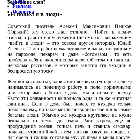
О нас
беднейшие слои?
Реклама
Подписка
«И пошел я в люди»
Советский писатель Алексей Максимович Пешков
(Горький) эту стезю знал отлично. «Пойти в люди»
означало работать в услужении (не путать с выражением
«выйти в люди» – это совсем другая история). Юный
Алеша с 11 лет работал «мальчиком» в лавке, посудником
на пароходе, пекарем и даже «богомазом», то есть
пробовал себя в иконописном деле. Об этом он написал
несколько рассказов, в которых занятия эти уходили в
беспросветную тоску.
Женщины-солдатки, вдовы или вековухи («старые девы»)
нанимались на поденную работу в поле, горничными
или кухарками в богатые дома, мыли полы и посуду.
Часто эти обязанности выполняла одна и та же «штатная
единица». Если в доме был повар, то кухарка только
помогала ему, но такое могли позволить себе лишь самые
богатые люди. Обычно же кухарка крутилась на кухне
буквально от темна до темна. Рано утром, еще до
пробуждения хозяев, топила печь и ставила самовар;
подавала утренний чай, затем завтрак; закупала продукты
для обеда и ужина; готовила еду; убирала и мыла посуду;