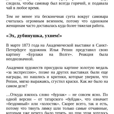
следила, чтобы самовар был всегда горячий, и подавала
чай в любое время.
Тем не менее эта бесконечная суета вокруг самовара
считалась огромным везением, потому что одиноким
женщинам часто доставалась куда более тяжелая работа.
«Эх, дубинушка, ухнем!»
В марте 1873 года на Академической выставке в Санкт-
Петербурге художник Илья Репин представил свою
картину «Бурлаки на Волге». Реакция была
неоднозначной.
Академия художеств присудила картине золотую медаль
«за экспрессию», позже на других выставках были еще
награды, но нашлись и критики, которые уверяли, что
Репин, мягко выражаясь, сгустил краски. Как же было на
самом деле?
…Откуда взялось слово «бурлак» – не совсем ясно. По
одной версии – от татарского «буйдак», что означает
«бездомный» или «холостяк». Скорее всего, так и есть,
потому что тянуть лямку шли только самые отчаянные,
которым уже нечего было терять, но при этом хотелось