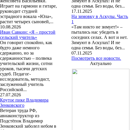
женсовета Васильевки.
Зимуют в Аскулах! И не
Играет на гармони и гитаре,
одна семья. Без воды, без...
руководит студией
17.11.2025
эстрадного вокала «Юла»,
На зимовку в Аскулы. Часть
растит четырех сыновей,...
1
10.08.2026
«Там никто не зимует!» –
Иван Савкин: «Я – простой
пытались нас убедить в
сельский учитель»
соседних селах. А вот и нет.
Он говорит спокойно, как
Зимуют в Аскулах! И не
будто даже немного
одна семья. Без воды, без...
сдержанно, но за
07.11.2025
сдержанностью – полвека
Посмотреть все новости.
учительской жизни, сотни
Актуально
уроков, тысячи детских
судеб. Педагог-
исследователь, методист,
заслуженный учитель
Российской...
27.07.2026
Крутое пике Владимира
Зенковского
Ветеран труда РФ,
авиаконструктор из
Подстёпок Владимир
Зенковский заболел небом в