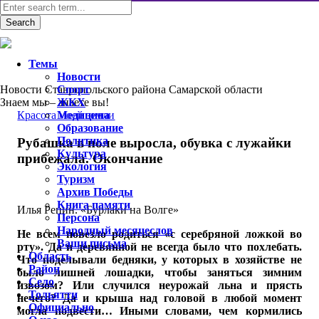
Темы
Новости
Новости Ставропольского района Самарской области
Спорт
Знаем мы – знаете вы!
ЖКХ
Красота моей земли
Медицина
Образование
Политика
Рубашка в поле выросла, обувка с лужайки
Культура
прибежала. Окончание
Экология
Туризм
Архив Победы
Книга памяти
Илья Репин. «Бурлаки на Волге»
Персона
Народный месяцеслов
Не всем повезло родиться «с серебряной ложкой во
Ваши письма
рту». Да и деревянной не всегда было что похлебать.
Область
Что поделывали бедняки, у которых в хозяйстве не
Район
было лишней лошадки, чтобы заняться зимним
Село
извозом? Или случился неурожай льна и прясть
Тольятти
нечего? Да и крыша над головой в любой момент
Официально
могла подвести… Иными словами, чем кормились