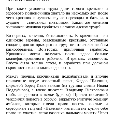
При таких условиях труда даже самого крепкого и
здорового позвоночника хватало на несколько лет, после
чего крючник в лучшем случае переходил в батыри, в
худшем – становился инвалидом. Какая же нелегкая
заставляла мужиков гробиться на таком адском труде?
Во-первых, конечно, безысходность. В крючники шли
одинокие вдовцы, безлошадные крестьяне, отставные
солдаты, для которых рынок труда не отличался особым
разнообразием. Во-вторых, приличный заработок.
Крючники могли получать почти вдвое больше
квалифицированного рабочего. В-третьих, сезонность.
Работа была только летом, и заработка при должной
скромности жизни хватало до весны.
Между прочим, крючниками подрабатывали и вполне
приличные люди: известный певец Федор Шаляпин,
цирковой борец Иван Заикин (из труппы силача Ивана
Поддубного), а также писатель Владимир Гиляровский
(побывав до того в лямке бурлака). Причем последний
умудрился попасть в особую, закрытую элитную команду
амбалов, которые имели право носить золотые и
серебряные галуны! «Нежный» интеллигент купил себе
право на участие, легко разогнув пальцами монету. Через