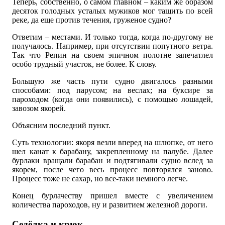
Теперь, собственно, о самом главном – каким же образом
десяток голодных усталых мужиков мог тащить по всей
реке, да еще против течения, груженое судно?
Ответим – местами. И только тогда, когда по-другому не
получалось. Например, при отсутствии попутного ветра.
Так что Репин на своем эпичном полотне запечатлел
особо трудный участок, не более. К слову.
Большую же часть пути судно двигалось разными
способами: под парусом; на веслах; на буксире за
пароходом (когда они появились), с помощью лошадей,
завозом якорей.
Объясним последний пункт.
Суть технологии: якоря везли вперед на шлюпке, от него
шел канат к барабану, закрепленному на палубе. Далее
бурлаки вращали барабан и подтягивали судно вслед за
якорем, после чего весь процесс повторялся заново.
Процесс тоже не сахар, но все-таки немного легче.
Конец бурлачеству пришел вместе с увеличением
количества пароходов, ну и развитием железной дороги.
Седёлка и крюк