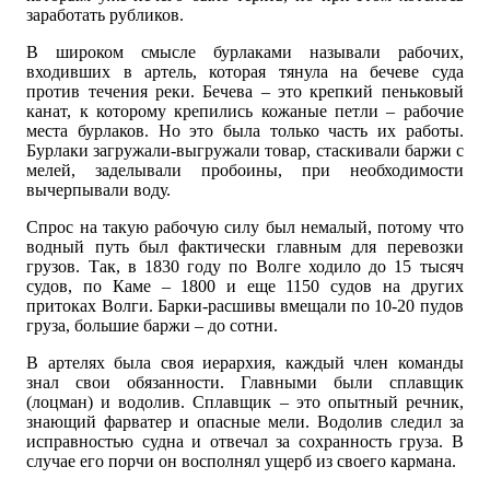
заработать рубликов.
В широком смысле бурлаками называли рабочих,
входивших в артель, которая тянула на бечеве суда
против течения реки. Бечева – это крепкий пеньковый
канат, к которому крепились кожаные петли – рабочие
места бурлаков. Но это была только часть их работы.
Бурлаки загружали-выгружали товар, стаскивали баржи с
мелей, заделывали пробоины, при необходимости
вычерпывали воду.
Спрос на такую рабочую силу был немалый, потому что
водный путь был фактически главным для перевозки
грузов. Так, в 1830 году по Волге ходило до 15 тысяч
судов, по Каме – 1800 и еще 1150 судов на других
притоках Волги. Барки-расшивы вмещали по 10-20 пудов
груза, большие баржи – до сотни.
В артелях была своя иерархия, каждый член команды
знал свои обязанности. Главными были сплавщик
(лоцман) и водолив. Сплавщик – это опытный речник,
знающий фарватер и опасные мели. Водолив следил за
исправностью судна и отвечал за сохранность груза. В
случае его порчи он восполнял ущерб из своего кармана.