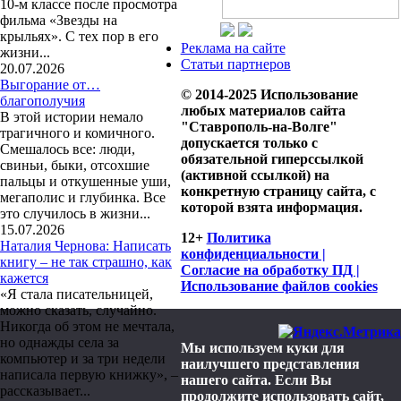
10-м классе после просмотра
фильма «Звезды на
крыльях». С тех пор в его
Реклама на сайте
жизни...
Статьи партнеров
20.07.2026
Выгорание от…
© 2014-2025 Использование
благополучия
любых материалов сайта
В этой истории немало
"Ставрополь-на-Волге"
трагичного и комичного.
допускается только с
Смешалось все: люди,
обязательной гиперссылкой
свиньи, быки, отсохшие
(активной ссылкой) на
пальцы и откушенные уши,
конкретную страницу сайта, с
мегаполис и глубинка. Все
которой взята информация.
это случилось в жизни...
15.07.2026
12+
Политика
Наталия Чернова: Написать
конфиденциальности |
книгу – не так страшно, как
Согласие на обработку ПД |
кажется
Использование файлов cookies
«Я стала писательницей,
можно сказать, случайно.
Никогда об этом не мечтала,
но однажды села за
Мы используем куки для
компьютер и за три недели
наилучшего представления
написала первую книжку», –
нашего сайта. Если Вы
рассказывает...
продолжите использовать сайт,