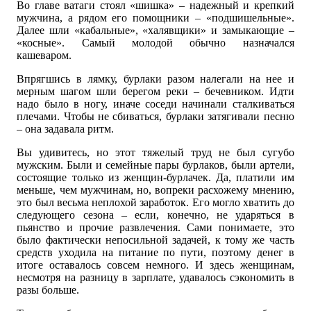
Во главе ватаги стоял «шишка» – надежный и крепкий
мужчина, а рядом его помощники – «подшишельные».
Далее шли «кабальные», «халявщики» и замыкающие –
«косные». Самый молодой обычно назначался
кашеваром.
Впрягшись в лямку, бурлаки разом налегали на нее и
мерным шагом шли берегом реки – бечевником. Идти
надо было в ногу, иначе соседи начинали сталкиваться
плечами. Чтобы не сбиваться, бурлаки затягивали песню
– она задавала ритм.
Вы удивитесь, но этот тяжелый труд не был сугубо
мужским. Были и семейные пары бурлаков, были артели,
состоящие только из женщин-бурлачек. Да, платили им
меньше, чем мужчинам, но, вопреки расхожему мнению,
это был весьма неплохой заработок. Его могло хватить до
следующего сезона – если, конечно, не ударяться в
пьянство и прочие развлечения. Сами понимаете, это
было фактически непосильной задачей, к тому же часть
средств уходила на питание по пути, поэтому денег в
итоге оставалось совсем немного. И здесь женщинам,
несмотря на разницу в зарплате, удавалось сэкономить в
разы больше.