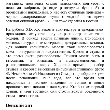
магазинах появились стулья изысканных контуров, с
ножками кабриоль (в виде разогнутой буквы S) и
бронзовыми накладками. У нас есть отличные примеры –
черные лакированные стулья с модной в то время
зеленой обивкой (фото 3). Они тоже сделаны в России.
На рубеже XIX-XX веков в архитектуре и декоративно-
прикладном искусстве получил распространение стиль
модерн. В обиход вошли плавные линии, природные
мотивы, натуральные материалы, декоративные вставки.
Для обивки кабинетной мебели стала использоваться
кожа – натуральная и искусственная. Кресла и стулья в
это время очень разнообразны. Спинки могли быть и
высокими, и низкими, и прямоугольными, и
расширяющимися вверх. Хороший пример – набор
стульев и кресел с высокими фигурными спинками (фото
4). Некто Алексей Иванович из Самары приобрел их уже
после революции 1917 года, все это время они
находились в частном владении и только в конце
прошлого века попали в наш музей. Кто был их первый
хозяин, в чьей гостиной они стояли вокруг обеденного
стола – неизвестно.
Венский хит