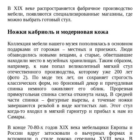
В XIX веке распространяется фабричное производство
мебели, появляются специализированные магазины, где
можно выбрать готовый стул.
Ножки кабриоль и модерновая кожа
Коллекция мебели нашего музея пополнялась в основном
подарками от горожан – местных и приезжих. Люди
обзаводились новыми вещами, а старые, обветшавшие
находили место в музейных хранилищах. Таким образом,
например, к нам попал великолепный мягкий стул
отечественного производства, которому уже 200 лет
(фото 2). По моде тех лет, он сохраняет строгость
классических форм, но бронзовый декор и причудливая
спинка немного оживляют его облик. Прорезная
прямоугольная спинка слегка откинута назад. В средней
части спинки – фигурные вырезы, а точеные ножки
завершаются резьбой в виде когтистых лап. Этот стул
когда-то входил в мягкий гарнитур и прибыл к нам из
Самары.
В конце 70-80-х годов XIX века мебельщики Европы и
России вдруг затосковали о вычурных формах и
вспомнили о стиле рококо середины XVIII века. В