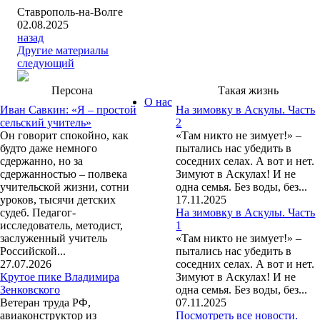
Ставрополь-на-Волге
02.08.2025
назад
Другие материалы
следующий
Персона
Такая жизнь
О нас
Иван Савкин: «Я – простой
На зимовку в Аскулы. Часть
сельский учитель»
2
Он говорит спокойно, как
«Там никто не зимует!» –
будто даже немного
пытались нас убедить в
сдержанно, но за
соседних селах. А вот и нет.
сдержанностью – полвека
Зимуют в Аскулах! И не
учительской жизни, сотни
одна семья. Без воды, без...
уроков, тысячи детских
17.11.2025
судеб. Педагог-
На зимовку в Аскулы. Часть
исследователь, методист,
1
заслуженный учитель
«Там никто не зимует!» –
Российской...
пытались нас убедить в
27.07.2026
соседних селах. А вот и нет.
Крутое пике Владимира
Зимуют в Аскулах! И не
Зенковского
одна семья. Без воды, без...
Ветеран труда РФ,
07.11.2025
авиаконструктор из
Посмотреть все новости.