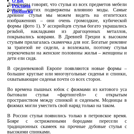
О нас
Дизайнеры говорят, что стулья из всех предметов мебели
Реклама
больше других подвержены влиянию моды. Самые
Подписка
древние стулья мы можем видеть на египетских
изображениях – они очень громоздкие, кубической
формы (фото 1). У ассирийцев стулья богато украшались
резьбой, накладками из драгоценных металлов,
покрывались коврами. В Древней Греции к высоким
стульям прилагалась скамеечка для ног. Богатые римляне
за трапезой не сидели, а возлежали, поэтому стулья
перекочевали на женские половины жилья – женщины и
дети ели сидя.
В средневековой Европе появляются новые формы –
большие круглые или многоугольные сиденья и спинки,
охватывающие сиденья почти со всех сторон.
Во времена пышных юбок с фижмами из китового уса
бытовали стулья «фартингейл» с открытым
пространством между спинкой и сиденьем. Модницы в
фижмах могли уместить свой наряд только на таком.
В России стулья появились только в петровское время.
Бояре с остриженными бородами пересели с
традиционных скамеек на прочные дубовые стулья с
высокими спинками.