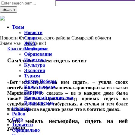
Темы
Новости
Новости Ставропольского района Самарской области
Спорт
Знаем мы – знаете вы!
ЖКХ
Красота моей земли
Медицина
Образование
Политика
Сам стоит – всем сидеть велит
Культура
Экология
Туризм
Архив Победы
«Вот это стул – на нем сидят», – учила своих
Книга памяти
неотесанных соседей кошечка-аристократка из сказки
Персона
Маршака. И то сказать – не в каждом доме была
Народный месяцеслов
такая мебель. Простой люд привык сидеть на
Ваши письма
сундуках, лавках и табуретках, а стулья и тем более
Область
мягкие кресла водились разве что в богатых домах.
Район
Село
Хоть мебель несъедобна, сидеть на ней
Тольятти
удобно
Официально