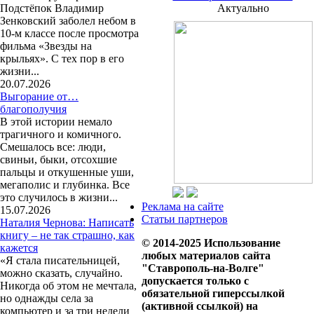
Подстёпок Владимир
Актуально
Зенковский заболел небом в
10-м классе после просмотра
фильма «Звезды на
крыльях». С тех пор в его
жизни...
20.07.2026
Выгорание от…
благополучия
В этой истории немало
трагичного и комичного.
Смешалось все: люди,
свиньи, быки, отсохшие
пальцы и откушенные уши,
мегаполис и глубинка. Все
это случилось в жизни...
Реклама на сайте
15.07.2026
Статьи партнеров
Наталия Чернова: Написать
книгу – не так страшно, как
© 2014-2025 Использование
кажется
любых материалов сайта
«Я стала писательницей,
"Ставрополь-на-Волге"
можно сказать, случайно.
допускается только с
Никогда об этом не мечтала,
обязательной гиперссылкой
но однажды села за
(активной ссылкой) на
компьютер и за три недели