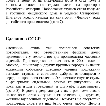
Тонет в Вене. А на следующем фото 6 стул тоже в
«венском стиле», но сделан где-то на просторах
Российской империи. Набор таких стульев стоял когда-то
в гостиной мещанского дома в уездном Ставрополе.
Плетеное кресло-качалка из санатория «Лесное» тоже
российского производства (фото 7).
Сделано в СССР
«Венский» стиль так полюбился советским
потребителям, что отечественные фабрики долго
применяли эту технологию для производства массовых
изделий. Производство их началось в 20-х годах в
Москве, Ленинграде и других крупных городах. В нашей
коллекции собрались довольно удачные подражания
венским стульям с советских фабрик, относящиеся к
середине прошлого столетия. Это жесткие гнутые стулья
с фанерными сиденьями, разной конфигурации. Их
покупали и для учреждений, и для кафе, и для квартир
(фото 8). В доме у деда автора этих строк тоже стояло
несколько советских стульев в стиле венских, с круглым,
жестким вдавленным сиденьем. Несмотря на отсутствие
подушечки, сидеть на них было очень удобно. Дело в