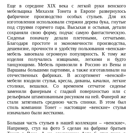
Еще в середине XIX века с легкой руки венского
мебельщика Михаэля Тонета в Европе развернулось
фабричное производство особых стульев. Для их
изготовления использовали стержни дерева бука, гнутые
под струями горячего пара. Высыхая и остывая, детали
сохраняли свою форму, подчас самую фантастическую.
Сиденья поначалу делали плетеными, сетчатыми.
Благодаря простоте и экономичности производства,
дешевизне, прочности и удобству пользования «венская»
мебель завоевала огромную популярность. К тому же
изделия получались изящными, легкими и будто
танцующими. Мебель привозили в Россию из Вены и
Варшавы большими партиями, а также изготавливали на
отечественных фабриках. В ассортимент «венской»
мебели входили стулья, кресла, диваны, качалки, легкие
столики, вешалки. Со временем сетчатое сиденье
заменили фанерным с гладкой поверхностью или с
рельефным штампованным рисунком на ней. Фанерой же
стали затягивать среднюю часть спинки. В этом был
стиль компании Тонет – настоящие «венские» стулья
изначально были жесткими.
Большая часть стульев в нашей коллекции – «венские».
Например, стул на фото 5 сделан на фабрике братьев