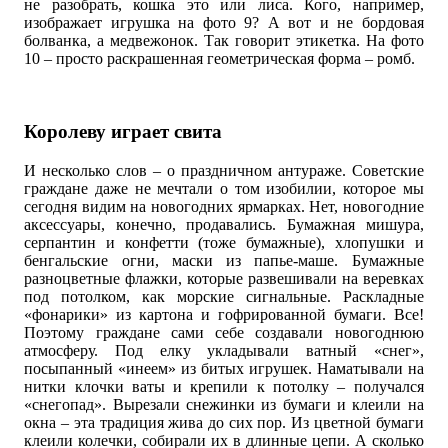
не разобрать, кошка это или лиса. Кого, например,
изображает игрушка на фото 9? А вот и не бордовая
болванка, а медвежонок. Так говорит этикетка. На фото
10 – просто раскрашенная геометрическая форма – ромб.
Королеву играет свита
И несколько слов – о праздничном антураже. Советские
граждане даже не мечтали о том изобилии, которое мы
сегодня видим на новогодних ярмарках. Нет, новогодние
аксессуары, конечно, продавались. Бумажная мишура,
серпантин и конфетти (тоже бумажные), хлопушки и
бенгальские огни, маски из папье-маше. Бумажные
разноцветные флажки, которые развешивали на веревках
под потолком, как морские сигнальные. Раскладные
«фонарики» из картона и гофрированной бумаги. Все!
Поэтому граждане сами себе создавали новогоднюю
атмосферу. Под елку укладывали ватный «снег»,
посыпанный «инеем» из битых игрушек. Наматывали на
нитки клочки ваты и крепили к потолку – получался
«снегопад». Вырезали снежинки из бумаги и клеили на
окна – эта традиция жива до сих пор. Из цветной бумаги
клеили колечки, собирали их в длинные цепи. А сколько