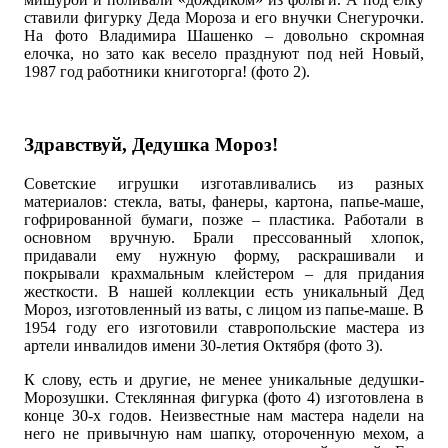
ставили фигурку Деда Мороза и его внучки Снегурочки.
На фото Владимира Шашенко – довольно скромная
елочка, но зато как весело празднуют под ней Новый,
1987 год работники книготорга! (фото 2).
Здравствуй, Дедушка Мороз!
Советские игрушки изготавливались из разных
материалов: стекла, ваты, фанеры, картона, папье-маше,
гофрированной бумаги, позже – пластика. Работали в
основном вручную. Брали прессованный хлопок,
придавали ему нужную форму, раскрашивали и
покрывали крахмальным клейстером – для придания
жесткости. В нашей коллекции есть уникальный Дед
Мороз, изготовленный из ваты, с лицом из папье-маше. В
1954 году его изготовили ставропольские мастера из
артели инвалидов имени 30-летия Октября (фото 3).
К слову, есть и другие, не менее уникальные дедушки-
Морозушки. Стеклянная фигурка (фото 4) изготовлена в
конце 30-х годов. Неизвестные нам мастера надели на
него не привычную нам шапку, отороченную мехом, а