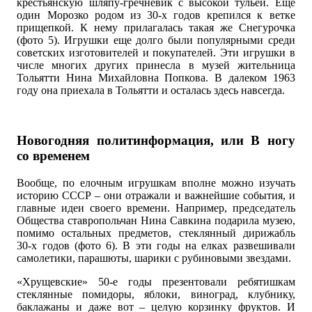
крестьянскую шляпу-гречневик с высокой тульей. Еще
один Морозко родом из 30-х годов крепился к ветке
прищепкой. К нему прилагалась такая же Снегурочка
(фото 5). Игрушки еще долго были популярными среди
советских изготовителей и покупателей. Эти игрушки в
числе многих других принесла в музей жительница
Тольятти Нина Михайловна Попкова. В далеком 1963
году она приехала в Тольятти и осталась здесь навсегда.
Новогодняя политинформация, или В ногу
со временем
Вообще, по елочным игрушкам вполне можно изучать
историю СССР – они отражали и важнейшие события, и
главные идеи своего времени. Например, председатель
Общества ставропольчан Нина Савкина подарила музею,
помимо остальных предметов, стеклянный дирижабль
30-х годов (фото 6). В эти годы на елках развешивали
самолетики, парашюты, шарики с рубиновыми звездами.
«Хрущевские» 50-е годы презентовали ребятишкам
стеклянные помидоры, яблоки, виноград, клубнику,
баклажаны и даже вот – целую корзинку фруктов. И