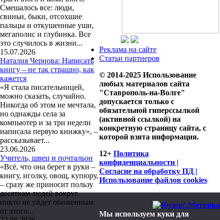
Смешалось все: люди,
свиньи, быки, отсохшие
пальцы и откушенные уши,
мегаполис и глубинка. Все
это случилось в жизни...
Реклама на сайте
15.07.2026
Статьи партнеров
Наталия Чернова: Написать
книгу – не так страшно, как
© 2014-2025 Использование
кажется
любых материалов сайта
«Я стала писательницей,
"Ставрополь-на-Волге"
можно сказать, случайно.
допускается только с
Никогда об этом не мечтала,
обязательной гиперссылкой
но однажды села за
(активной ссылкой) на
компьютер и за три недели
конкретную страницу сайта, с
написала первую книжку», –
которой взята информация.
рассказывает...
23.06.2026
12+
Политика
Учитель, швец и почтальон
конфиденциальности |
«Всё, что она берет в руки –
Согласие на обработку ПД |
книгу, иголку, овощ, купюру,
Использование файлов cookies
– сразу же приносит пользу
десяткам людей вокруг,
никто не уйдет обиженным
от этого...
Мы используем куки для
22.06.2026