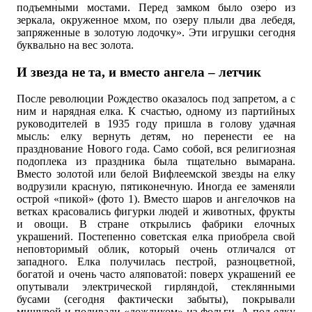
подъемными мостами. Перед замком было озеро из
зеркала, окруженное мхом, по озеру плыли два лебедя,
запряженные в золотую лодочку». Эти игрушки сегодня
буквально на вес золота.
И звезда не та, и вместо ангела – летчик
После революции Рождество оказалось под запретом, а с
ним и нарядная елка. К счастью, одному из партийных
руководителей в 1935 году пришла в голову удачная
мысль: елку вернуть детям, но перенести ее на
празднование Нового года. Само собой, вся религиозная
подоплека из праздника была тщательно вымарана.
Вместо золотой или белой Вифлеемской звезды на елку
водрузили красную, пятиконечную. Иногда ее заменяли
острой «пикой» (фото 1). Вместо шаров и ангелочков на
ветках красовались фигурки людей и животных, фрукты
и овощи. В стране открылись фабрики елочных
украшений. Постепенно советская елка приобрела свой
неповторимый облик, который очень отличался от
западного. Елка получилась пестрой, разноцветной,
богатой и очень часто аляповатой: поверх украшений ее
опутывали электрической гирляндой, стеклянными
бусами (сегодня фактически забыты), покрывали
мишурой и поливали «дождиком» из фольги. А под елку