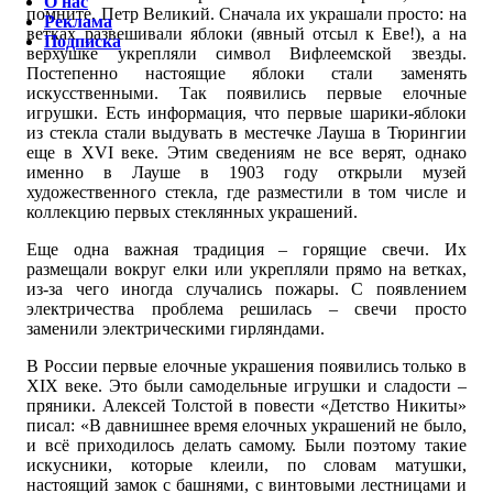
О нас
помните, Петр Великий. Сначала их украшали просто: на
Реклама
ветках развешивали яблоки (явный отсыл к Еве!), а на
Подписка
верхушке укрепляли символ Вифлеемской звезды.
Постепенно настоящие яблоки стали заменять
искусственными. Так появились первые елочные
игрушки. Есть информация, что первые шарики-яблоки
из стекла стали выдувать в местечке Лауша в Тюрингии
еще в XVI веке. Этим сведениям не все верят, однако
именно в Лауше в 1903 году открыли музей
художественного стекла, где разместили в том числе и
коллекцию первых стеклянных украшений.
Еще одна важная традиция – горящие свечи. Их
размещали вокруг елки или укрепляли прямо на ветках,
из-за чего иногда случались пожары. С появлением
электричества проблема решилась – свечи просто
заменили электрическими гирляндами.
В России первые елочные украшения появились только в
XIX веке. Это были самодельные игрушки и сладости –
пряники. Алексей Толстой в повести «Детство Никиты»
писал: «В давнишнее время елочных украшений не было,
и всё приходилось делать самому. Были поэтому такие
искусники, которые клеили, по словам матушки,
настоящий замок с башнями, с винтовыми лестницами и