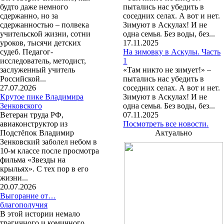
будто даже немного
пытались нас убедить в
сдержанно, но за
соседних селах. А вот и нет.
сдержанностью – полвека
Зимуют в Аскулах! И не
учительской жизни, сотни
одна семья. Без воды, без...
уроков, тысячи детских
17.11.2025
судеб. Педагог-
На зимовку в Аскулы. Часть
исследователь, методист,
1
заслуженный учитель
«Там никто не зимует!» –
Российской...
пытались нас убедить в
27.07.2026
соседних селах. А вот и нет.
Крутое пике Владимира
Зимуют в Аскулах! И не
Зенковского
одна семья. Без воды, без...
Ветеран труда РФ,
07.11.2025
авиаконструктор из
Посмотреть все новости.
Подстёпок Владимир
Актуально
Зенковский заболел небом в
10-м классе после просмотра
фильма «Звезды на
крыльях». С тех пор в его
жизни...
20.07.2026
Выгорание от…
благополучия
В этой истории немало
трагичного и комичного.