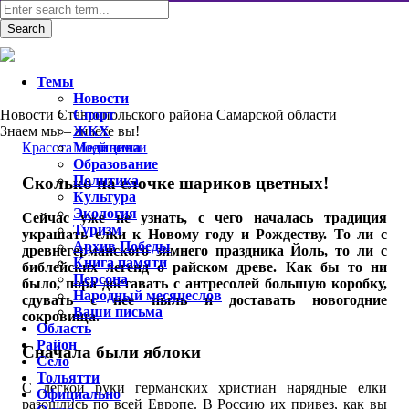
Темы
Новости
Новости Ставропольского района Самарской области
Спорт
Знаем мы – знаете вы!
ЖКХ
Красота моей земли
Медицина
Образование
Политика
Сколько на елочке шариков цветных!
Культура
Экология
Сейчас уже не узнать, с чего началась традиция
Туризм
украшать елки к Новому году и Рождеству. То ли с
Архив Победы
древнегерманского зимнего праздника Йоль, то ли с
Книга памяти
библейских легенд о райском древе. Как бы то ни
Персона
было, пора доставать с антресолей большую коробку,
Народный месяцеслов
сдувать с нее пыль и доставать новогодние
Ваши письма
сокровища.
Область
Район
Сначала были яблоки
Село
Тольятти
С легкой руки германских христиан нарядные елки
Официально
разошлись по всей Европе. В Россию их привез, как вы