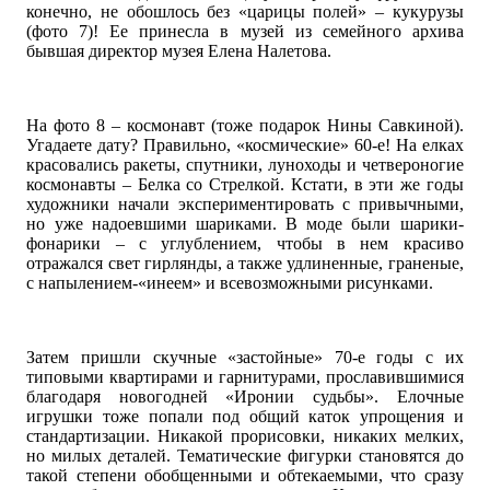
конечно, не обошлось без «царицы полей» – кукурузы
(фото 7)! Ее принесла в музей из семейного архива
бывшая директор музея Елена Налетова.
На фото 8 – космонавт (тоже подарок Нины Савкиной).
Угадаете дату? Правильно, «космические» 60-е! На елках
красовались ракеты, спутники, луноходы и четвероногие
космонавты – Белка со Стрелкой. Кстати, в эти же годы
художники начали экспериментировать с привычными,
но уже надоевшими шариками. В моде были шарики-
фонарики – с углублением, чтобы в нем красиво
отражался свет гирлянды, а также удлиненные, граненые,
с напылением-«инеем» и всевозможными рисунками.
Затем пришли скучные «застойные» 70-е годы с их
типовыми квартирами и гарнитурами, прославившимися
благодаря новогодней «Иронии судьбы». Елочные
игрушки тоже попали под общий каток упрощения и
стандартизации. Никакой прорисовки, никаких мелких,
но милых деталей. Тематические фигурки становятся до
такой степени обобщенными и обтекаемыми, что сразу