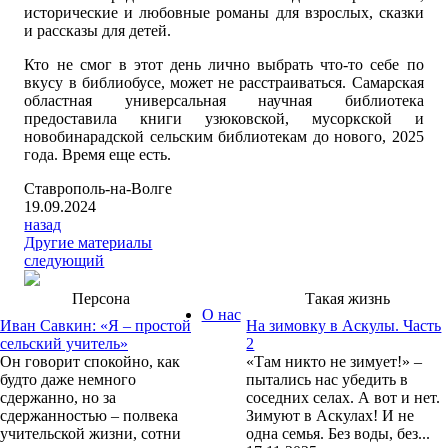
исторические и любовные романы для взрослых, сказки
и рассказы для детей.
Кто не смог в этот день лично выбрать что-то себе по
вкусу в библиобусе, может не расстраиваться. Самарская
областная универсальная научная библиотека
предоставила книги узюковской, мусоркской и
новобинарадской сельским библиотекам до нового, 2025
года. Время еще есть.
Ставрополь-на-Волге
19.09.2024
назад
Другие материалы
следующий
Персона
Такая жизнь
О нас
Иван Савкин: «Я – простой
На зимовку в Аскулы. Часть
сельский учитель»
2
Он говорит спокойно, как
«Там никто не зимует!» –
будто даже немного
пытались нас убедить в
сдержанно, но за
соседних селах. А вот и нет.
сдержанностью – полвека
Зимуют в Аскулах! И не
учительской жизни, сотни
одна семья. Без воды, без...