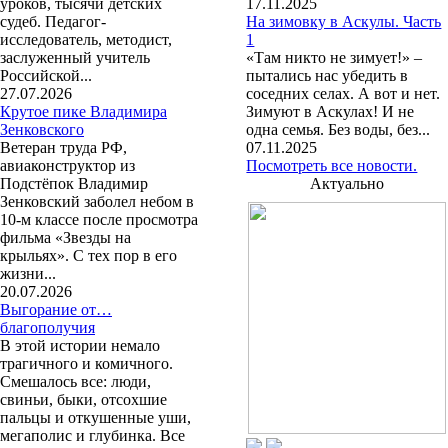
уроков, тысячи детских
17.11.2025
судеб. Педагог-
На зимовку в Аскулы. Часть
исследователь, методист,
1
заслуженный учитель
«Там никто не зимует!» –
Российской...
пытались нас убедить в
27.07.2026
соседних селах. А вот и нет.
Крутое пике Владимира
Зимуют в Аскулах! И не
Зенковского
одна семья. Без воды, без...
Ветеран труда РФ,
07.11.2025
авиаконструктор из
Посмотреть все новости.
Подстёпок Владимир
Актуально
Зенковский заболел небом в
10-м классе после просмотра
фильма «Звезды на
крыльях». С тех пор в его
жизни...
20.07.2026
Выгорание от…
благополучия
В этой истории немало
трагичного и комичного.
Смешалось все: люди,
свиньи, быки, отсохшие
пальцы и откушенные уши,
мегаполис и глубинка. Все