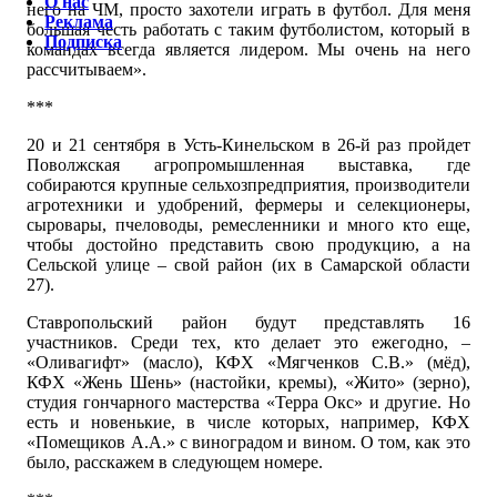
О нас
него на ЧМ, просто захотели играть в футбол. Для меня
Реклама
большая честь работать с таким футболистом, который в
Подписка
командах всегда является лидером. Мы очень на него
рассчитываем».
***
20 и 21 сентября в Усть-Кинельском в 26-й раз пройдет
Поволжская агропромышленная выставка, где
собираются крупные сельхозпредприятия, производители
агротехники и удобрений, фермеры и селекционеры,
сыровары, пчеловоды, ремесленники и много кто еще,
чтобы достойно представить свою продукцию, а на
Сельской улице – свой район (их в Самарской области
27).
Ставропольский район будут представлять 16
участников. Среди тех, кто делает это ежегодно, –
«Оливагифт» (масло), КФХ «Мягченков С.В.» (мёд),
КФХ «Жень Шень» (настойки, кремы), «Жито» (зерно),
студия гончарного мастерства «Терра Окс» и другие. Но
есть и новенькие, в числе которых, например, КФХ
«Помещиков А.А.» с виноградом и вином. О том, как это
было, расскажем в следующем номере.