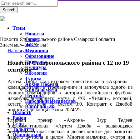
Темы
Новости
Новости Ставропольского района Самарской области
Спорт
Знаем мы – знаете вы!
ЖКХ
На пару слов
Медицина
Образование
Политика
Новости Ставропольского района с 12 по 19
Культура
сентября
Экология
Туризм
Артем Дзюба стал игроком тольяттинского «Акрона» –
Архив Победы
команда играет в Премьер-лиге и заполучила одного из
Книга памяти
лучших бомбардиров в истории российского футбола
Персона
накануне домашнего матча с ФК «Химки», который,
Народный месяцеслов
кстати, обыграла со счетом 3:0. Контракт с Дзюбой
Ваши письма
подписан до конца сезона 2024/25.
Область
Район
Главный тренер «Акрона» Заур Тедеев
Село
прокомментировал: «Артем Дзюба – выдающаяся
Тольятти
личность, которая сделала и делает многое для развития
Официально
нашего футбола в целом. Многие мальчики, смотря на