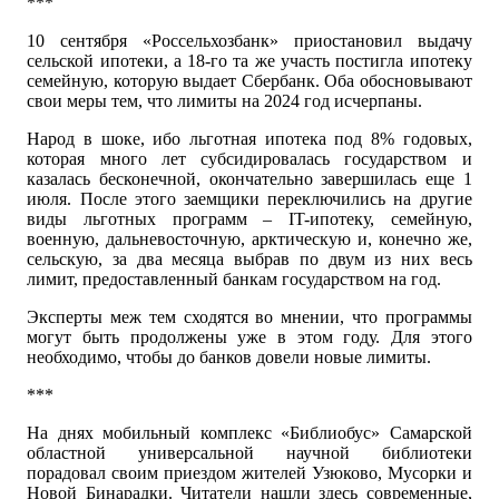
***
10 сентября «Россельхозбанк» приостановил выдачу
сельской ипотеки, а 18-го та же участь постигла ипотеку
семейную, которую выдает Сбербанк. Оба обосновывают
свои меры тем, что лимиты на 2024 год исчерпаны.
Народ в шоке, ибо льготная ипотека под 8% годовых,
которая много лет субсидировалась государством и
казалась бесконечной, окончательно завершилась еще 1
июля. После этого заемщики переключились на другие
виды льготных программ – IT-ипотеку, семейную,
военную, дальневосточную, арктическую и, конечно же,
сельскую, за два месяца выбрав по двум из них весь
лимит, предоставленный банкам государством на год.
Эксперты меж тем сходятся во мнении, что программы
могут быть продолжены уже в этом году. Для этого
необходимо, чтобы до банков довели новые лимиты.
***
На днях мобильный комплекс «Библиобус» Самарской
областной универсальной научной библиотеки
порадовал своим приездом жителей Узюково, Мусорки и
Новой Бинарадки. Читатели нашли здесь современные,