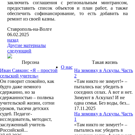
заключить соглашения с региональным минтрансом,
предоставить список объектов и план работ, а также
обеспечить софинансирование, то есть добавить на
ремонт из своей казны.
Ставрополь-на-Волге
06.02.2025
назад
Другие материалы
следующий
Персона
Такая жизнь
О нас
Иван Савкин: «Я – простой
На зимовку в Аскулы. Часть
сельский учитель»
2
Он говорит спокойно, как
«Там никто не зимует!» –
будто даже немного
пытались нас убедить в
сдержанно, но за
соседних селах. А вот и нет.
сдержанностью – полвека
Зимуют в Аскулах! И не
учительской жизни, сотни
одна семья. Без воды, без...
уроков, тысячи детских
17.11.2025
судеб. Педагог-
На зимовку в Аскулы. Часть
исследователь, методист,
1
заслуженный учитель
«Там никто не зимует!» –
Российской...
пытались нас убедить в