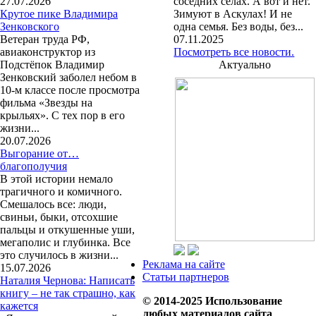
27.07.2026
соседних селах. А вот и нет.
Крутое пике Владимира
Зимуют в Аскулах! И не
Зенковского
одна семья. Без воды, без...
Ветеран труда РФ,
07.11.2025
авиаконструктор из
Посмотреть все новости.
Подстёпок Владимир
Актуально
Зенковский заболел небом в
10-м классе после просмотра
фильма «Звезды на
крыльях». С тех пор в его
жизни...
20.07.2026
Выгорание от…
благополучия
В этой истории немало
трагичного и комичного.
Смешалось все: люди,
свиньи, быки, отсохшие
пальцы и откушенные уши,
мегаполис и глубинка. Все
это случилось в жизни...
Реклама на сайте
15.07.2026
Статьи партнеров
Наталия Чернова: Написать
книгу – не так страшно, как
© 2014-2025 Использование
кажется
любых материалов сайта