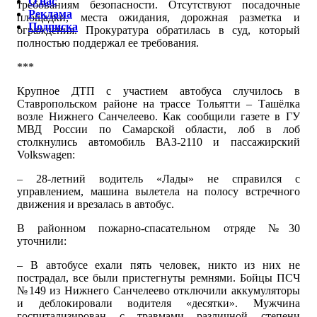
О нас
требованиям безопасности. Отсутствуют посадочные
Реклама
площадки, места ожидания, дорожная разметка и
Подписка
ограждения. Прокуратура обратилась в суд, который
полностью поддержал ее требования.
***
Крупное ДТП с участием автобуса случилось в
Ставропольском районе на трассе Тольятти – Ташёлка
возле Нижнего Санчелеево. Как сообщили газете в ГУ
МВД России по Самарской области, лоб в лоб
столкнулись автомобиль ВАЗ-2110 и пассажирский
Volkswagen:
– 28-летний водитель «Лады» не справился с
управлением, машина вылетела на полосу встречного
движения и врезалась в автобус.
В районном пожарно-спасательном отряде №30
уточнили:
– В автобусе ехали пять человек, никто из них не
пострадал, все были пристегнуты ремнями. Бойцы ПСЧ
№149 из Нижнего Санчелеево отключили аккумуляторы
и деблокировали водителя «десятки». Мужчина
госпитализирован с травмами различной степени