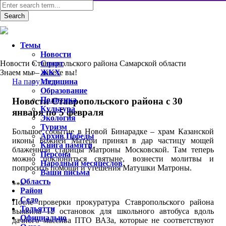
Темы
Новости
Новости Ставропольского района Самарской области
Спорт
Знаем мы – знаете вы!
ЖКХ
На пару слов
Медицина
Образование
Политика
Новости Ставропольского района с 30
Культура
января по 5 февраля
Экология
Туризм
Большое событие в Новой Бинарадке – храм Казанской
Архив Победы
иконы Божией Матери принял в дар частицу мощей
Книга памяти
блаженной старицы Матроны Московской. Там теперь
Персона
можно поклониться святыне, вознести молитвы и
Народный месяцеслов
попросить помощи и утешения Матушки Матроны.
Ваши письма
Область
***
Район
Село
После проверки прокуратура Ставропольского района
Тольятти
выявила 12 остановок для школьного автобуса вдоль
Официально
дачного массива ПТО ВАЗа, которые не соответствуют