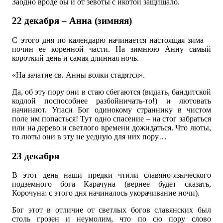
Заодно вроде бы и от зевоты с икотой защищало.
22 декабря – Анна (зимняя)
С этого дня по календарю начинается настоящая зима –
почин ее коренной части. На зимнюю Анну самый
короткий день и самая длинная ночь.
«На зачатие св. Анны волки стадятся».
Да, об эту пору они в стаю сбегаются (видать, бандитской
кодлой поспособнее разбойничать-то!) и лютовать
начинают. Упаси Бог одинокому страннику в чистом
поле им попасться! Тут одно спасение – на стог забраться
или на дерево и светлого времени дожидаться. Что люты,
то люты они в эту не уедную для них пору…
23 декабря
В этот день наши предки чтили славяно-языческого
подземного бога Карачуна (вернее будет сказать,
Корочуна: с этого дня начиналось укорачивание ночи).
Бог этот в отличие от светлых богов славянских был
столь грозен и неумолим, что по сю пору слово