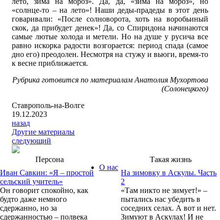
лето, зима на мороз». Да, да, «зима на мороз», но
«солнце-то – на лето»! Наши деды-прадеды в этот день
говаривали: «После солноворота, хоть на воробьиный
скок, да прибудет денек»! Да, со Спиридона начинаются
самые лютые холода и метели. Но на душе у русича все
равно искорка радости возгорается: период спада (самое
дно его) преодолен. Несмотря на стужу и вьюги, время-то
к весне приближается.
Рубрика готовится по материалам Анатолия Мухортова
(Солонецкого)
Ставрополь-на-Волге
19.12.2023
назад
Другие материалы
следующий
Персона
Такая жизнь
О нас
Иван Савкин: «Я – простой
На зимовку в Аскулы. Часть
сельский учитель»
2
Он говорит спокойно, как
«Там никто не зимует!» –
будто даже немного
пытались нас убедить в
сдержанно, но за
соседних селах. А вот и нет.
сдержанностью – полвека
Зимуют в Аскулах! И не