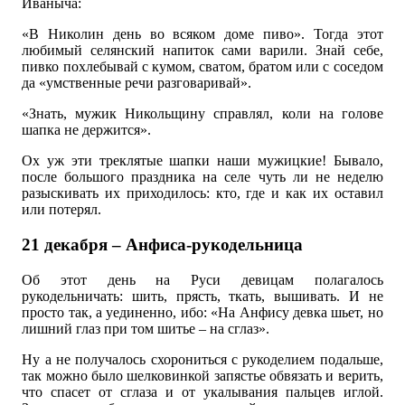
Иваныча:
«В Николин день во всяком доме пиво». Тогда этот
любимый селянский напиток сами варили. Знай себе,
пивко похлебывай с кумом, сватом, братом или с соседом
да «умственные речи разговаривай».
«Знать, мужик Никольщину справлял, коли на голове
шапка не держится».
Ох уж эти треклятые шапки наши мужицкие! Бывало,
после большого праздника на селе чуть ли не неделю
разыскивать их приходилось: кто, где и как их оставил
или потерял.
21 декабря – Анфиса-рукодельница
Об этот день на Руси девицам полагалось
рукодельничать: шить, прясть, ткать, вышивать. И не
просто так, а уединенно, ибо: «На Анфису девка шьет, но
лишний глаз при том шитье – на сглаз».
Ну а не получалось схорониться с рукоделием подальше,
так можно было шелковинкой запястье обвязать и верить,
что спасет от сглаза и от укалывания пальцев иглой.