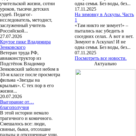
учительской жизни, сотни
одна семья. Без воды, без...
уроков, тысячи детских
17.11.2025
судеб. Педагог-
На зимовку в Аскулы. Часть
исследователь, методист,
1
заслуженный учитель
«Там никто не зимует!» –
Российской...
пытались нас убедить в
27.07.2026
соседних селах. А вот и нет.
Крутое пике Владимира
Зимуют в Аскулах! И не
Зенковского
одна семья. Без воды, без...
Ветеран труда РФ,
07.11.2025
авиаконструктор из
Посмотреть все новости.
Подстёпок Владимир
Актуально
Зенковский заболел небом в
10-м классе после просмотра
фильма «Звезды на
крыльях». С тех пор в его
жизни...
20.07.2026
Выгорание от…
благополучия
В этой истории немало
трагичного и комичного.
Смешалось все: люди,
свиньи, быки, отсохшие
пальцы и откушенные уши,