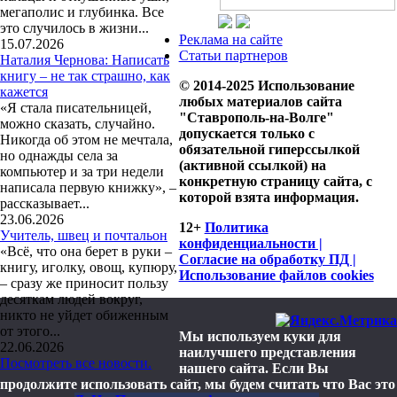
мегаполис и глубинка. Все
это случилось в жизни...
Реклама на сайте
15.07.2026
Статьи партнеров
Наталия Чернова: Написать
книгу – не так страшно, как
© 2014-2025 Использование
кажется
любых материалов сайта
«Я стала писательницей,
"Ставрополь-на-Волге"
можно сказать, случайно.
допускается только с
Никогда об этом не мечтала,
обязательной гиперссылкой
но однажды села за
(активной ссылкой) на
компьютер и за три недели
конкретную страницу сайта, с
написала первую книжку», –
которой взята информация.
рассказывает...
23.06.2026
12+
Политика
Учитель, швец и почтальон
конфиденциальности |
«Всё, что она берет в руки –
Согласие на обработку ПД |
книгу, иголку, овощ, купюру,
Использование файлов cookies
– сразу же приносит пользу
десяткам людей вокруг,
никто не уйдет обиженным
от этого...
Мы используем куки для
22.06.2026
наилучшего представления
Посмотреть все новости.
нашего сайта. Если Вы
продолжите использовать сайт, мы будем считать что Вас это