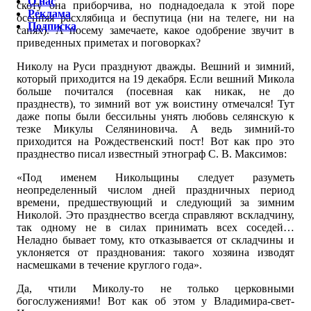
О нас
скоту она приборчива, но поднадоедала к этой поре
Реклама
осенняя расхлябица и беспутица (ни на телеге, ни на
Подписка
санях). А посему замечаете, какое одобрение звучит в
приведенных приметах и поговорках?
Николу на Руси празднуют дважды. Вешний и зимний,
который приходится на 19 декабря. Если вешний Микола
больше почитался (посевная как никак, не до
празднеств), то зимний вот уж воистину отмечался! Тут
даже попы были бессильны унять любовь селянскую к
тезке Микулы Селяниновича. А ведь зимний-то
приходится на Рождественский пост! Вот как про это
празднество писал известный этнограф С. В. Максимов:
«Под именем Никольщины следует разуметь
неопределенный числом дней праздничных период
времени, предшествующий и следующий за зимним
Николой. Это празднество всегда справляют вскладчину,
так одному не в силах принимать всех соседей…
Неладно бывает тому, кто отказывается от складчины и
уклоняется от празднования: такого хозяина изводят
насмешками в течение круглого года».
Да, чтили Миколу-то не только церковными
богослужениями! Вот как об этом у Владимира-свет-