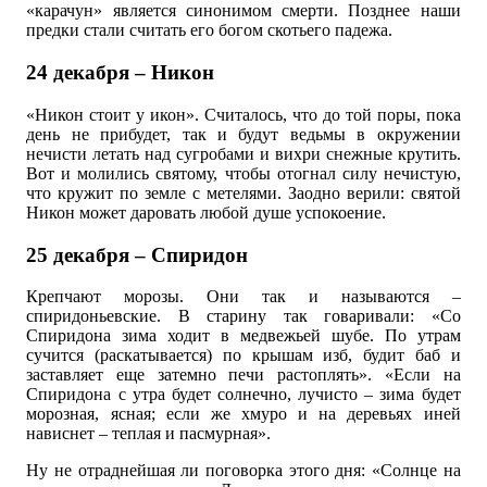
«карачун» является синонимом смерти. Позднее наши
предки стали считать его богом скотьего падежа.
24 декабря – Никон
«Никон стоит у икон». Считалось, что до той поры, пока
день не прибудет, так и будут ведьмы в окружении
нечисти летать над сугробами и вихри снежные крутить.
Вот и молились святому, чтобы отогнал силу нечистую,
что кружит по земле с метелями. Заодно верили: святой
Никон может даровать любой душе успокоение.
25 декабря – Спиридон
Крепчают морозы. Они так и называются –
спиридоньевские. В старину так говаривали: «Со
Спиридона зима ходит в медвежьей шубе. По утрам
сучится (раскатывается) по крышам изб, будит баб и
заставляет еще затемно печи растоплять». «Если на
Спиридона с утра будет солнечно, лучисто – зима будет
морозная, ясная; если же хмуро и на деревьях иней
нависнет – теплая и пасмурная».
Ну не отраднейшая ли поговорка этого дня: «Солнце на