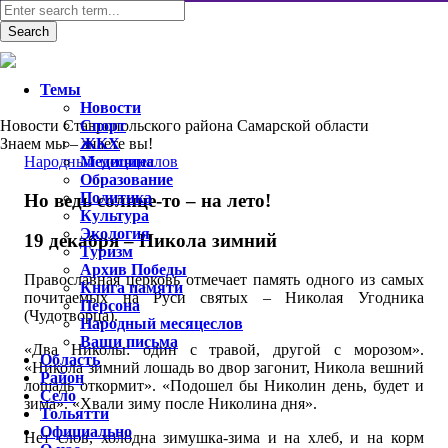
Темы
Новости
Новости Ставропольского района Самарской области
Спорт
Знаем мы – знаете вы!
ЖКХ
Народный месяцеслов
Медицина
Образование
Политика
Но ведь солнце-то – на лето!
Культура
Экология
19 декабря – Никола зимний
Туризм
Архив Победы
Православная церковь отмечает память одного из самых
Книга памяти
почитаемых на Руси святых – Николая Угодника
Персона
(Чудотворца).
Народный месяцеслов
Ваши письма
«Два Николы: один с травой, другой с морозом».
Область
«Никола зимний лошадь во двор загонит, Никола вешний
Район
лошадь откормит». «Подошел бы Николин день, будет и
Село
зима». «Хвали зиму после Николина дня».
Тольятти
Официально
Нет слов, холодна зимушка-зима и на хлеб, и на корм