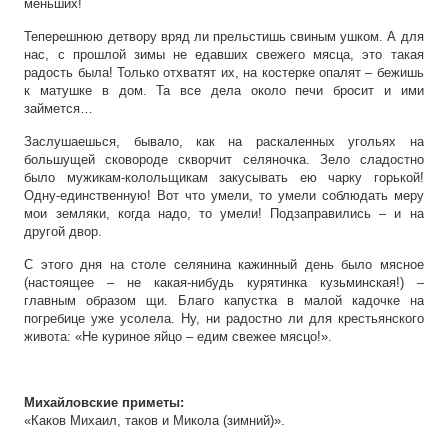
меньших!
Теперешнюю детвору вряд ли прельстишь свиным ушком. А для
нас, с прошлой зимы не едавших свежего мясца, это такая
радость была! Только отхватят их, на костерке опалят – бежишь
к матушке в дом. Та все дела около печи бросит и ими
займется…
Заслушаешься, бывало, как на раскаленных угольях на
большущей сковороде скворчит селяночка. Зело сладостно
было мужикам-колольщикам закусывать ею чарку горькой!
Одну-единственную! Вот что умели, то умели соблюдать меру
мои земляки, когда надо, то умели! Подзаправились – и на
другой двор.
С этого дня на столе селянина кажинный день было мясное
(настоящее – не какая-нибудь курятинка кузьминская!) –
главным образом щи. Благо капустка в малой кадочке на
погребице уже усолела. Ну, ни радостно ли для крестьянского
живота: «Не куриное яйцо – едим свежее мясцо!».
Михайловские приметы:
«Каков Михаил, таков и Микола (зимний)».