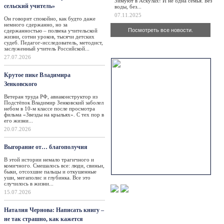
Зимуют в Аскулах! И не одна семья. Без
сельский учитель»
воды, без...
07.11.2025
Он говорит спокойно, как будто даже
немного сдержанно, но за
Посмотреть все новости.
сдержанностью – полвека учительской
жизни, сотни уроков, тысячи детских
судеб. Педагог-исследователь, методист,
заслуженный учитель Российской...
Актуально
27.07.2026
Крутое пике Владимира
Зенковского
Ветеран труда РФ, авиаконструктор из
Подстёпок Владимир Зенковский заболел
небом в 10-м классе после просмотра
фильма «Звезды на крыльях». С тех пор в
его жизни...
20.07.2026
Выгорание от… благополучия
В этой истории немало трагичного и
комичного. Смешалось все: люди, свиньи,
быки, отсохшие пальцы и откушенные
уши, мегаполис и глубинка. Все это
случилось в жизни...
15.07.2026
Наталия Чернова: Написать книгу –
не так страшно, как кажется