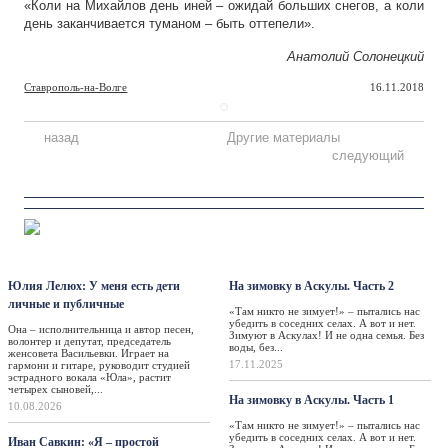
«Коли на Михайлов день иней – ожидай больших снегов, а коли
день заканчивается туманом – быть оттепели».
Анатолий Солонецкий
Ставрополь-на-Волге
16.11.2018
назад
Другие материалы
следующий
Персона
Такая жизнь
Юлия Лелюх: У меня есть дети
На зимовку в Аскулы. Часть 2
личные и публичные
«Там никто не зимует!» – пытались нас
убедить в соседних селах. А вот и нет.
Она – исполнительница и автор песен,
Зимуют в Аскулах! И не одна семья. Без
волонтер и депутат, председатель
воды, без...
женсовета Васильевки. Играет на
17.11.2025
гармони и гитаре, руководит студией
эстрадного вокала «Юла», растит
четырех сыновей,...
На зимовку в Аскулы. Часть 1
10.08.2026
«Там никто не зимует!» – пытались нас
убедить в соседних селах. А вот и нет.
Иван Савкин: «Я – простой