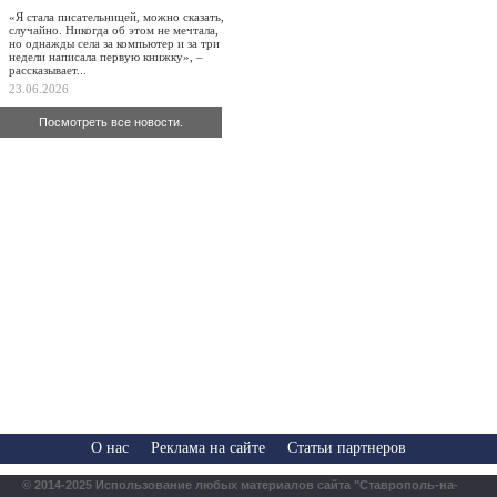
«Я стала писательницей, можно сказать,
случайно. Никогда об этом не мечтала,
но однажды села за компьютер и за три
недели написала первую книжку», –
рассказывает...
23.06.2026
Посмотреть все новости.
О нас
Реклама на сайте
Статьи партнеров
© 2014-2025 Использование любых материалов сайта "Ставрополь-на-