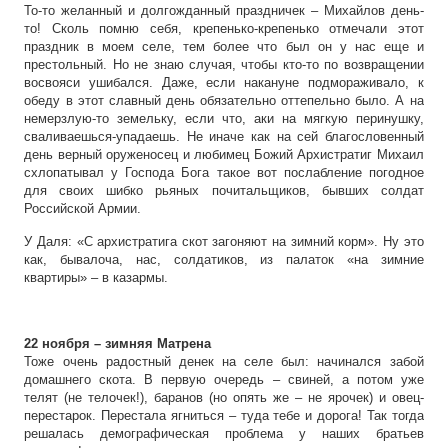
То-то желанный и долгожданный праздничек – Михайлов день-
то! Сколь помню себя, крепенько-крепенько отмечали этот
праздник в моем селе, тем более что был он у нас еще и
престольный. Но не знаю случая, чтобы кто-то по возвращении
восвояси ушибался. Даже, если накануне подмораживало, к
обеду в этот славный день обязательно оттепельно было. А на
немерзлую-то земельку, если что, аки на мягкую перинушку,
сваливаешься-упадаешь. Не иначе как на сей благословенный
день верный оруженосец и любимец Божий Архистратиг Михаил
схлопатывал у Господа Бога такое вот послабление погодное
для своих шибко рьяных почитальщиков, бывших солдат
Российской Армии.
У Даля: «С архистратига скот загоняют на зимний корм». Ну это
как, бывалоча, нас, солдатиков, из палаток «на зимние
квартиры» – в казармы.
22 ноября – зимняя Матрена
Тоже очень радостный денек на селе был: начинался забой
домашнего скота. В первую очередь – свиней, а потом уже
телят (не телочек!), баранов (но опять же – не ярочек) и овец-
перестарок. Перестала ягниться – туда тебе и дорога! Так тогда
решалась демографическая проблема у наших братьев