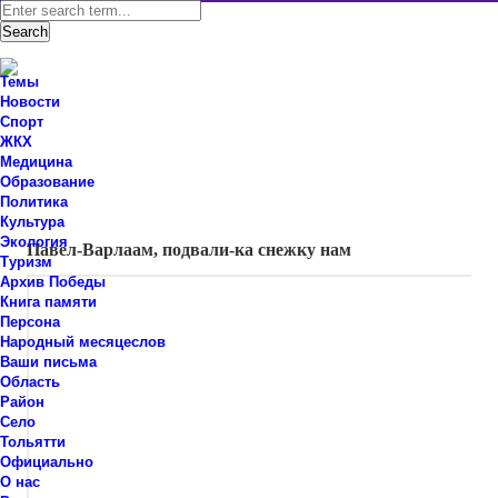
Темы
Новости
Спорт
ЖКХ
Новости Ставропольского района Самарской области
Медицина
Знаем мы – знаете вы!
Образование
Политика
Народный месяцеслов
Культура
Экология
Павел-Варлаам, подвали-ка снежку нам
Туризм
Архив Победы
Книга памяти
Персона
Народный месяцеслов
Ваши письма
Область
Район
Село
Тольятти
Официально
О нас