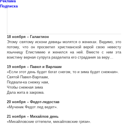
Реклама
Подписка
18 ноября – Галактион
Этому святому искони девицы молятся о женихах. Видимо, это
потому, что он просветил христианской верой свою невесту
язычницу Епистимию и женился на ней. Вместе с ним эта
воистину верная супруга разделила его страдания за веру…
19 ноября – Павел и Варлаам
«Если этот день будет богат снегом, то и зима будет снежная».
Святой Павел-Варлаам,
Подвали-ка снежку нам,
Чтобы снежная зима
Дала жита в закрома.
20 ноября – Федот-ледостав
«Мученик Федот лед ведет».
21 ноября – Михайлов день
«Михайловские оттепели, михайловские грязи».