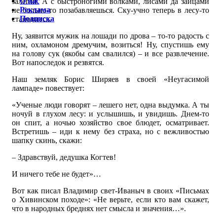
О нас
залегли. А с быстроногими волками, лисами да зайцами
Реклама
не больно-то позабавляешься. Ску-учно теперь в лесу-то
Подписка
становится.
Ну, заявится мужик на лошади по дрова – то-то радость с
ним, охламоном дремучим, возиться! Ну, спустишь ему
на голову сук (якобы сам свалился) – и все развлечение.
Вот напоследок и резвятся.
Наш земляк Борис Ширяев в своей «Неугасимой
лампаде» повествует:
«Ученые люди говорят – лешего нет, одна выдумка. А ты
ночуй в глухом лесу: и услышишь, и увидишь. Днем-то
он спит, а ночью хозяйство свое блюдет, осматривает.
Встретишь – иди к нему без страха, но с вежливостью
шапку скинь, скажи:
– Здравствуй, дедушка Когтев!
И ничего тебе не будет»…
Вот как писал Владимир свет-Иваныч в своих «Письмах
о Хивинском походе»: «Не верьте, если кто вам скажет,
что в народных бреднях нет смысла и значения…».