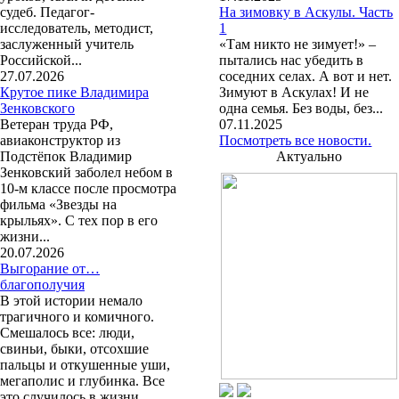
судеб. Педагог-
На зимовку в Аскулы. Часть
исследователь, методист,
1
заслуженный учитель
«Там никто не зимует!» –
Российской...
пытались нас убедить в
27.07.2026
соседних селах. А вот и нет.
Крутое пике Владимира
Зимуют в Аскулах! И не
Зенковского
одна семья. Без воды, без...
Ветеран труда РФ,
07.11.2025
авиаконструктор из
Посмотреть все новости.
Подстёпок Владимир
Актуально
Зенковский заболел небом в
10-м классе после просмотра
фильма «Звезды на
крыльях». С тех пор в его
жизни...
20.07.2026
Выгорание от…
благополучия
В этой истории немало
трагичного и комичного.
Смешалось все: люди,
свиньи, быки, отсохшие
пальцы и откушенные уши,
мегаполис и глубинка. Все
это случилось в жизни...