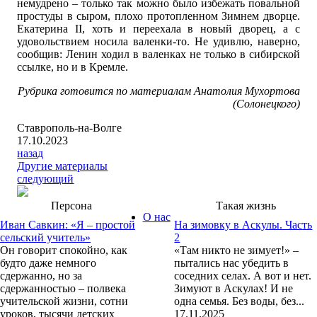
немудрено – только так можно было избежать повальной
простуды в сыром, плохо протопленном Зимнем дворце.
Екатерина II, хоть и переехала в новый дворец, а с
удовольствием носила валенки-то. Не удивлю, наверно,
сообщив: Ленин ходил в валенках не только в сибирской
ссылке, но и в Кремле.
Рубрика готовится по материалам Анатолия Мухортова
(Солонецкого)
Ставрополь-на-Волге
17.10.2023
назад
Другие материалы
следующий
Персона
Такая жизнь
О нас
Иван Савкин: «Я – простой
На зимовку в Аскулы. Часть
сельский учитель»
2
Он говорит спокойно, как
«Там никто не зимует!» –
будто даже немного
пытались нас убедить в
сдержанно, но за
соседних селах. А вот и нет.
сдержанностью – полвека
Зимуют в Аскулах! И не
учительской жизни, сотни
одна семья. Без воды, без...
уроков, тысячи детских
17.11.2025