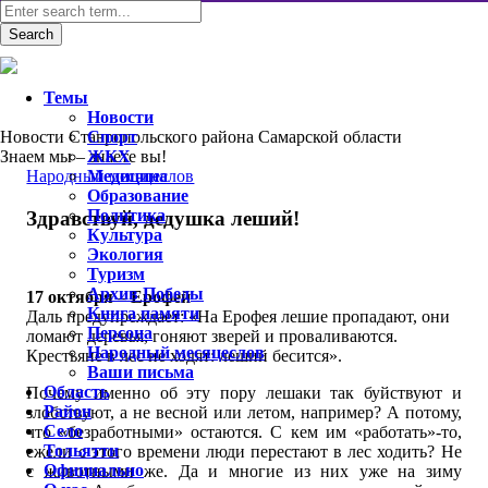
Темы
Новости
Новости Ставропольского района Самарской области
Спорт
Знаем мы – знаете вы!
ЖКХ
Народный месяцеслов
Медицина
Образование
Политика
Здравствуй, дедушка леший!
Культура
Экология
Туризм
Архив Победы
17 октября – Ерофей
Книга памяти
Даль предупреждает: «На Ерофея лешие пропадают, они
Персона
ломают деревья, гоняют зверей и проваливаются.
Народный месяцеслов
Крестьяне в лес не ходят: леший бесится».
Ваши письма
Область
Почему именно об эту пору лешаки так буйствуют и
Район
злобствуют, а не весной или летом, например? А потому,
Село
что «безработными» остаются. С кем им «работать»-то,
Тольятти
ежели с этого времени люди перестают в лес ходить? Не
Официально
с животными же. Да и многие из них уже на зиму