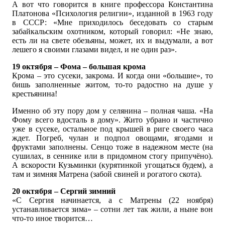
А вот что говорится в книге профессора Константина
Платонова «Психология религии», изданной в 1963 году
в СССР: «Мне приходилось беседовать со старым
забайкальским охотником, который говорил: «Не знаю,
есть ли на свете обезьяны, может, их и выдумали, а вот
лешего я своими глазами видел, и не один раз».
19 октября – Фома – большая крома
Крома – это сусеки, закрома. И когда они «большие», то
бишь заполненные житом, то-то радостно на душе у
крестьянина!
Именно об эту пору дом у селянина – полная чаша. «На
Фому всего вдосталь в дому». Жито убрано и частично
уже в сусеке, остальное под крышей в риге своего часа
ждет. Погреб, чулан и подпол овощами, ягодами и
фруктами заполнены. Сенцо тоже в надежном месте (на
сушилах, в сеннике или в придомном стогу припучёно).
А вскорости Кузьминки (курятинкой угощаться будем), а
там и зимняя Матрена (забой свиней и рогатого скота).
20 октября – Сергий зимний
«С Сергия начинается, а с Матрены (22 ноября)
устанавливается зима» – сотни лет так жили, а ныне вон
что-то иное творится…