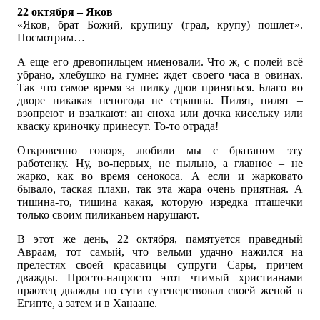
22 октября – Яков
«Яков, брат Божий, крупицу (град, крупу) пошлет».
Посмотрим…
А еще его древопильцем именовали. Что ж, с полей всё
убрано, хлебушко на гумне: ждет своего часа в овинах.
Так что самое время за пилку дров приняться. Благо во
дворе никакая непогода не страшна. Пилят, пилят –
взопреют и взалкают: ан сноха или дочка кисельку или
кваску криночку принесут. То-то отрада!
Откровенно говоря, любили мы с братаном эту
работенку. Ну, во-первых, не пыльно, а главное – не
жарко, как во время сенокоса. А если и жарковато
бывало, таская плахи, так эта жара очень приятная. А
тишина-то, тишина какая, которую изредка пташечки
только своим пиликаньем нарушают.
В этот же день, 22 октября, памятуется праведный
Авраам, тот самый, что вельми удачно нажился на
прелестях своей красавицы супруги Сары, причем
дважды. Просто-напросто этот чтимый христианами
праотец дважды по сути сутенерствовал своей женой в
Египте, а затем и в Ханаане.