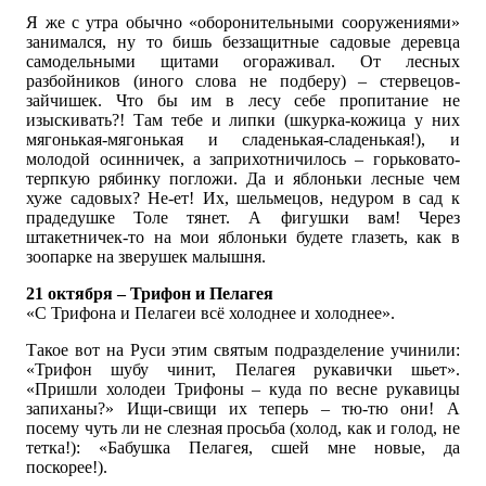
Я же с утра обычно «оборонительными сооружениями»
занимался, ну то бишь беззащитные садовые деревца
самодельными щитами огораживал. От лесных
разбойников (иного слова не подберу) – стервецов-
зайчишек. Что бы им в лесу себе пропитание не
изыскивать?! Там тебе и липки (шкурка-кожица у них
мягонькая-мягонькая и сладенькая-сладенькая!), и
молодой осинничек, а заприхотничилось – горьковато-
терпкую рябинку погложи. Да и яблоньки лесные чем
хуже садовых? Не-ет! Их, шельмецов, недуром в сад к
прадедушке Толе тянет. А фигушки вам! Через
штакетничек-то на мои яблоньки будете глазеть, как в
зоопарке на зверушек малышня.
21 октября – Трифон и Пелагея
«С Трифона и Пелагеи всё холоднее и холоднее».
Такое вот на Руси этим святым подразделение учинили:
«Трифон шубу чинит, Пелагея рукавички шьет».
«Пришли холодеи Трифоны – куда по весне рукавицы
запиханы?» Ищи-свищи их теперь – тю-тю они! А
посему чуть ли не слезная просьба (холод, как и голод, не
тетка!): «Бабушка Пелагея, сшей мне новые, да
поскорее!).