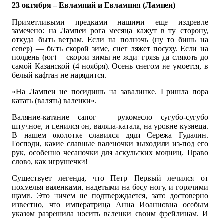
23 октября – Евлампий и Евлампия (Лампеи)
Приметливыми предками нашими еще издревле
замечено: на Лампеи рога месяца кажут в ту сторону,
откуда быть ветрам. Если на полночь (ну то бишь на
север) — быть скорой зиме, снег ляжет посуху. Если на
полдень (юг) – скорой зимы не жди: грязь да слякоть до
самой Казанской (4 ноября). Осень снегом не умоется, в
белый кафтан не нарядится.
«На Лампеи не посидишь на завалинке. Пришла пора
катать (валять) валенки».
Валяние-катание сапог – рукомесло сугубо-сугубо
штучное, и ценился он, валяла-катала, на уровне кузнеца.
В нашем околотке славился дядя Сережа Гудалин.
Господи, какие славные валеночки выходили из-под его
рук, особенно чесаночки для аскульских модниц. Право
слово, как игрушечки!
Существует легенда, что Петр Первый лечился от
похмелья валенками, надетыми на босу ногу, и горячими
щами. Это ничем не подтверждается, зато достоверно
известно, что императрица Анна Иоанновна особым
указом разрешила носить валенки своим фрейлинам. И