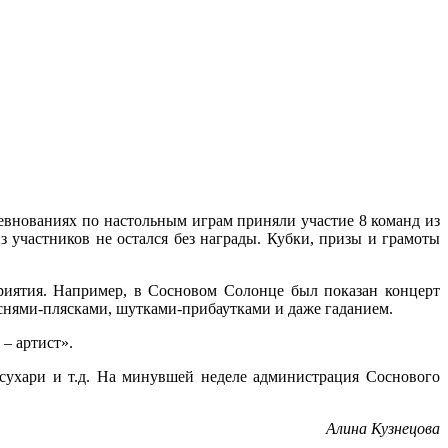
евнованиях по настольным играм приняли участие 8 команд из
 участников не остался без награды. Кубки, призы и грамоты
риятия. Например, в Сосновом Солонце был показан концерт
еснями-плясками, шутками-прибаутками и даже гаданием.
– артист».
 сухари и т.д. На минувшей неделе администрация Соснового
Алина Кузнецова