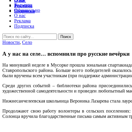
О нас
Тольятти
Реклама
Официально
Подписка
О нас
Реклама
Подписка
Новости
,
Село
А у нас на селе… вспомнили про русские вечёрки
На минувшей неделе в Мусорке прошла зональная спартакиада
Ставропольского района. Больше всего победителей оказалос
были вручены всем участникам (при поддержке администрации 
Среди других событий – библиотеки района присоединились
художественной самодеятельности и проведен любопытный маст
Нижнесанчелеевская школьница Вероника Лазарева стала лауреа
Продолжают свою работу волонтеры в сельских поселениях: 
Солонца вручила благодарственные письма самым активным тру