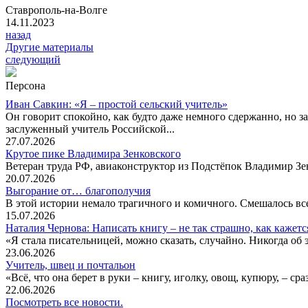
Ставрополь-на-Волге
14.11.2023
назад
Другие материалы
следующий
Персона
Иван Савкин: «Я – простой сельский учитель»
Он говорит спокойно, как будто даже немного сдержанно, но за
заслуженный учитель Российской...
27.07.2026
Крутое пике Владимира Зенковского
Ветеран труда РФ, авиаконструктор из Подстёпок Владимир Зенк
20.07.2026
Выгорание от… благополучия
В этой истории немало трагичного и комичного. Смешалось все
15.07.2026
Наталия Чернова: Написать книгу – не так страшно, как кажетс
«Я стала писательницей, можно сказать, случайно. Никогда об 
23.06.2026
Учитель, швец и почтальон
«Всё, что она берет в руки – книгу, иголку, овощ, купюру, – с
22.06.2026
Посмотреть все новости.