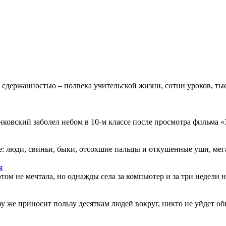
 сдержанностью – полвека учительской жизни, сотни уроков, тыс
овский заболел небом в 10-м классе после просмотра фильма «Зв
: люди, свиньи, быки, отсохшие пальцы и откушенные уши, мегап
я
этом не мечтала, но однажды села за компьютер и за три недели н
разу же приносит пользу десяткам людей вокруг, никто не уйдет о