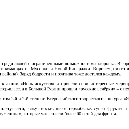
 среди людей с ограниченными возможностями здоровья. В сор
ь в командах из Мусорки и Новой Бинарадки. Впрочем, никто из
района). Заряд бодрости и позитива тоже достался каждому.
 к акции «Ночь искусств» и провели свои интересные мероп
ер-класс, а в Большой Рязани прошли «русские вечёрки» – с п
том 1-й и 2-й степени Всероссийского творческого конкурса «Я 
плетут сети, вяжут носки, шьют термобелье, сушат фрукты и
женицам, которые уже сплели более 60 сетей для фронта.