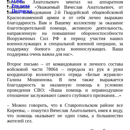
О нас
Вячеслав Анатольевич зачитал на аппаратном
Реклама
совещании: «Уважаемый Вячеслав Анатольевич, от
Подписка
имени командования 2-й Гвардейской общевойсковой
Краснознаменной армии и от себя лично выражаю
благодарность Вам и Вашему коллективу за оказание
благотворительной помощи, активную деятельность,
направленную на повышение обороноспособности
Вооруженных Сил РФ в период участия наших
военнослужащих в специальной военной операции, за
поддержку боевого духа военнослужащих. Ваша
поддержка очень важна для нас».
Второе письмо – от командования и личного состава
войсковой части 78064 – передала из рук в руки
координатор волонтерского отряда «Белые журавли»
Галина Мошнинова. В нем также выражается
благодарность за оказанную помощь в условиях
проведения СВО: «Ваша помощь и неравнодушное
отношение заслуживают самого глубокого признания…»
– Можно говорить, что в Ставропольском районе все
Киреевы, – пошутил Вячеслав Анатольевич, имея в виду,
что помощь оказывает не один глава, а большинство
жителей сел.