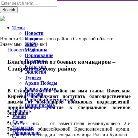
Темы
Новости
Новости Ставропольского района Самарской области
Спорт
Знаем мы – знаете вы!
ЖКХ
Новости
Медицина
,
Район
Образование
Политика
Благодарности от боевых командиров –
Культура
Ставропольскому району
Экология
Туризм
Архив Победы
Книга памяти
В Ставропольский район на имя главы Вячеслава
Персона
Киреева продолжают поступать благодарственные
Народный месяцеслов
письма от командиров войсковых подразделений,
Ваши письма
принимающих участие в специальной военной
Область
операции.
Район
Село
Одно из них – от заместителя командующего 2-й
Тольятти
Гвардейской общевойсковой Краснознаменной армии,
Официально
Героя России, гвардии генерала-майора России Буйлова –