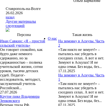
Ольга Баркалова
Ставрополь-на-Волге
26.02.2026
назад
Другие материалы
следующий
Персона
Такая жизнь
О нас
Иван Савкин: «Я – простой
На зимовку в Аскулы. Часть
сельский учитель»
2
Он говорит спокойно, как
«Там никто не зимует!» –
будто даже немного
пытались нас убедить в
сдержанно, но за
соседних селах. А вот и нет.
сдержанностью – полвека
Зимуют в Аскулах! И не
учительской жизни, сотни
одна семья. Без воды, без...
уроков, тысячи детских
17.11.2025
судеб. Педагог-
На зимовку в Аскулы. Часть
исследователь, методист,
1
заслуженный учитель
«Там никто не зимует!» –
Российской...
пытались нас убедить в
27.07.2026
соседних селах. А вот и нет.
Крутое пике Владимира
Зимуют в Аскулах! И не
Зенковского
одна семья. Без воды, без...
Ветеран труда РФ,
07.11.2025