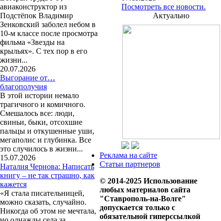
авиаконструктор из
Посмотреть все новости.
Подстёпок Владимир
Актуально
Зенковский заболел небом в
10-м классе после просмотра
фильма «Звезды на
крыльях». С тех пор в его
жизни...
20.07.2026
Выгорание от…
благополучия
В этой истории немало
трагичного и комичного.
Смешалось все: люди,
свиньи, быки, отсохшие
пальцы и откушенные уши,
мегаполис и глубинка. Все
это случилось в жизни...
Реклама на сайте
15.07.2026
Статьи партнеров
Наталия Чернова: Написать
книгу – не так страшно, как
© 2014-2025 Использование
кажется
любых материалов сайта
«Я стала писательницей,
"Ставрополь-на-Волге"
можно сказать, случайно.
допускается только с
Никогда об этом не мечтала,
обязательной гиперссылкой
но однажды села за