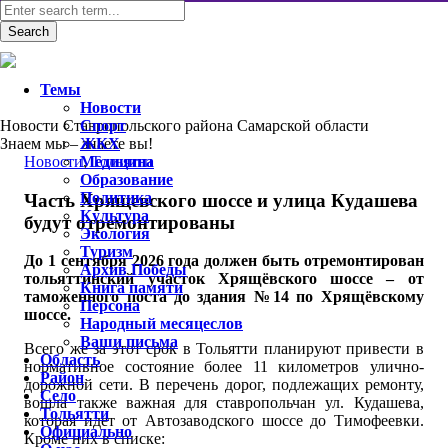
Темы
Новости
Новости Ставропольского района Самарской области
Спорт
Знаем мы – знаете вы!
ЖКХ
Новости
Медицина
,
Тольятти
Образование
Политика
Часть Хрящевского шоссе и улица Кудашева
Культура
будут отремонтированы
Экология
Туризм
До 1 сентября 2026 года должен быть отремонтирован
Архив Победы
тольяттинский участок Хрящёвского шоссе – от
Книга памяти
таможенного поста до здания №14 по Хрящёвскому
Персона
шоссе.
Народный месяцеслов
Ваши письма
Всего же за этот срок в Тольятти планируют привести в
Область
нормативное состояние более 11 километров улично-
Район
дорожной сети. В перечень дорог, подлежащих ремонту,
Село
вошла также важная для ставропольчан ул. Кудашева,
Тольятти
которая идет от Автозаводского шоссе до Тимофеевки.
Официально
Кроме них в списке: