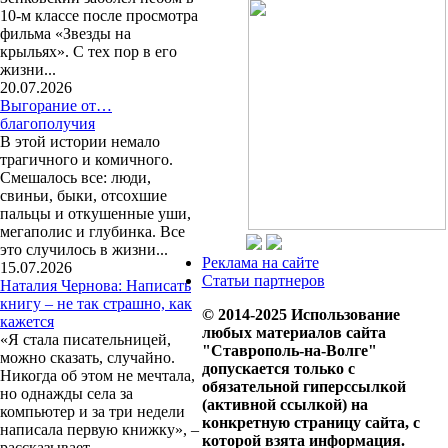
10-м классе после просмотра
фильма «Звезды на
крыльях». С тех пор в его
жизни...
20.07.2026
Выгорание от…
благополучия
В этой истории немало
трагичного и комичного.
Смешалось все: люди,
свиньи, быки, отсохшие
пальцы и откушенные уши,
мегаполис и глубинка. Все
это случилось в жизни...
Реклама на сайте
15.07.2026
Статьи партнеров
Наталия Чернова: Написать
книгу – не так страшно, как
© 2014-2025 Использование
кажется
любых материалов сайта
«Я стала писательницей,
"Ставрополь-на-Волге"
можно сказать, случайно.
допускается только с
Никогда об этом не мечтала,
обязательной гиперссылкой
но однажды села за
(активной ссылкой) на
компьютер и за три недели
конкретную страницу сайта, с
написала первую книжку», –
которой взята информация.
рассказывает...