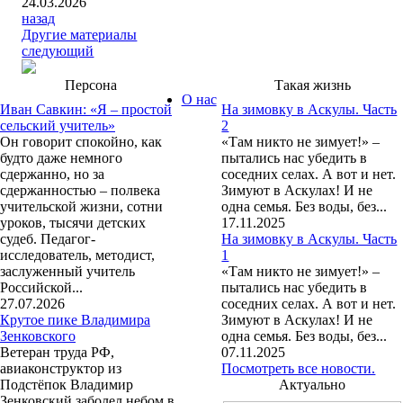
24.03.2026
назад
Другие материалы
следующий
Персона
Такая жизнь
О нас
Иван Савкин: «Я – простой
На зимовку в Аскулы. Часть
сельский учитель»
2
Он говорит спокойно, как
«Там никто не зимует!» –
будто даже немного
пытались нас убедить в
сдержанно, но за
соседних селах. А вот и нет.
сдержанностью – полвека
Зимуют в Аскулах! И не
учительской жизни, сотни
одна семья. Без воды, без...
уроков, тысячи детских
17.11.2025
судеб. Педагог-
На зимовку в Аскулы. Часть
исследователь, методист,
1
заслуженный учитель
«Там никто не зимует!» –
Российской...
пытались нас убедить в
27.07.2026
соседних селах. А вот и нет.
Крутое пике Владимира
Зимуют в Аскулах! И не
Зенковского
одна семья. Без воды, без...
Ветеран труда РФ,
07.11.2025
авиаконструктор из
Посмотреть все новости.
Подстёпок Владимир
Актуально
Зенковский заболел небом в