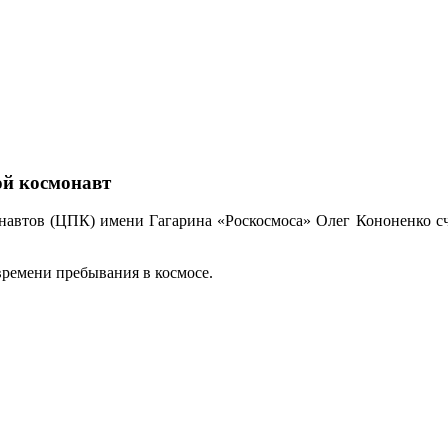
ой космонавт
навтов (ЦПК) имени Гагарина «Роскосмоса» Олег Кононенко счи
времени пребывания в космосе.