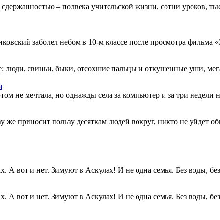
 сдержанностью – полвека учительской жизни, сотни уроков, тыс
овский заболел небом в 10-м классе после просмотра фильма «Зв
: люди, свиньи, быки, отсохшие пальцы и откушенные уши, мегап
я
этом не мечтала, но однажды села за компьютер и за три недели н
разу же приносит пользу десяткам людей вокруг, никто не уйдет о
. А вот и нет. Зимуют в Аскулах! И не одна семья. Без воды, без.
. А вот и нет. Зимуют в Аскулах! И не одна семья. Без воды, без.