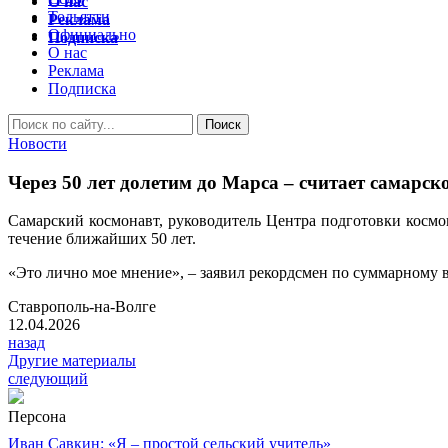
О нас
Тольятти
Реклама
Официально
Подписка
О нас
Реклама
Подписка
Новости
Через 50 лет долетим до Марса – считает самарск
Самарский космонавт, руководитель Центра подготовки космо
течение ближайших 50 лет.
«Это лично мое мнение», – заявил рекордсмен по суммарному 
Ставрополь-на-Волге
12.04.2026
назад
Другие материалы
следующий
Персона
Иван Савкин: «Я – простой сельский учитель»