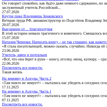
Он говорит спокойно, как будто даже немного сдержанно, но за
заслуженный учитель Российской...
27.07.2026
Крутое пике Владимира Зенковского
Ветеран труда РФ, авиаконструктор из Подстёпок Владимир Зенк
20.07.2026
Выгорание от… благополучия
В этой истории немало трагичного и комичного. Смешалось все
15.07.2026
Наталия Чернова: Написать книгу – не так страшно, как кажетс
«Я стала писательницей, можно сказать, случайно. Никогда об 
23.06.2026
Учитель, швец и почтальон
«Всё, что она берет в руки – книгу, иголку, овощ, купюру, – с
22.06.2026
Посмотреть все новости.
Такая жизнь
На зимовку в Аскулы. Часть 2
«Там никто не зимует!» – пытались нас убедить в соседних селах
17.11.2025
На зимовку в Аскулы. Часть 1
«Там никто не зимует!» – пытались нас убедить в соседних селах
07.11.2025
Посмотреть все новости.