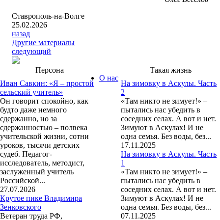
Ставрополь-на-Волге
25.02.2026
назад
Другие материалы
следующий
Персона
Такая жизнь
О нас
Иван Савкин: «Я – простой
На зимовку в Аскулы. Часть
сельский учитель»
2
Он говорит спокойно, как
«Там никто не зимует!» –
будто даже немного
пытались нас убедить в
сдержанно, но за
соседних селах. А вот и нет.
сдержанностью – полвека
Зимуют в Аскулах! И не
учительской жизни, сотни
одна семья. Без воды, без...
уроков, тысячи детских
17.11.2025
судеб. Педагог-
На зимовку в Аскулы. Часть
исследователь, методист,
1
заслуженный учитель
«Там никто не зимует!» –
Российской...
пытались нас убедить в
27.07.2026
соседних селах. А вот и нет.
Крутое пике Владимира
Зимуют в Аскулах! И не
Зенковского
одна семья. Без воды, без...
Ветеран труда РФ,
07.11.2025