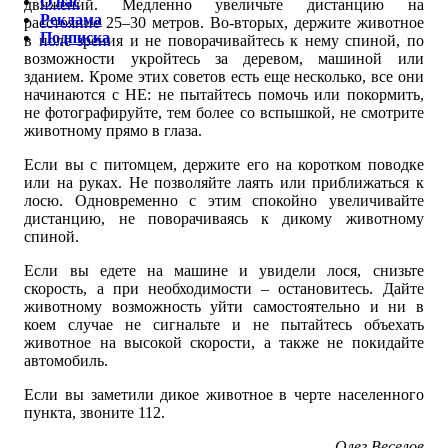
О нас
движений. Медленно увеличьте дистанцию на
Реклама
расстояние 25–30 метров. Во-вторых, держите животное
Подписка
в поле зрения и не поворачивайтесь к нему спиной, по
возможности укройтесь за деревом, машиной или
зданием. Кроме этих советов есть еще несколько, все они
начинаются с НЕ: не пытайтесь помочь или покормить,
не фотографируйте, тем более со вспышкой, не смотрите
животному прямо в глаза.
Если вы с питомцем, держите его на коротком поводке
или на руках. Не позволяйте лаять или приближаться к
лосю. Одновременно с этим спокойно увеличивайте
дистанцию, не поворачиваясь к дикому животному
спиной.
Если вы едете на машине и увидели лося, снизьте
скорость, а при необходимости – остановитесь. Дайте
животному возможность уйти самостоятельно и ни в
коем случае не сигнальте и не пытайтесь объехать
животное на высокой скорости, а также не покидайте
автомобиль.
Если вы заметили дикое животное в черте населенного
пункта, звоните 112.
Олег Веселов