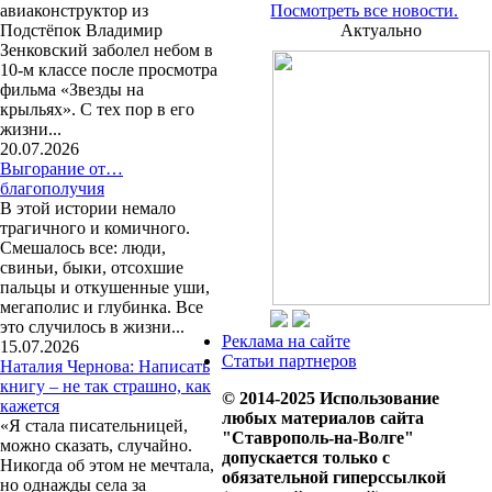
авиаконструктор из
Посмотреть все новости.
Подстёпок Владимир
Актуально
Зенковский заболел небом в
10-м классе после просмотра
фильма «Звезды на
крыльях». С тех пор в его
жизни...
20.07.2026
Выгорание от…
благополучия
В этой истории немало
трагичного и комичного.
Смешалось все: люди,
свиньи, быки, отсохшие
пальцы и откушенные уши,
мегаполис и глубинка. Все
это случилось в жизни...
Реклама на сайте
15.07.2026
Статьи партнеров
Наталия Чернова: Написать
книгу – не так страшно, как
© 2014-2025 Использование
кажется
любых материалов сайта
«Я стала писательницей,
"Ставрополь-на-Волге"
можно сказать, случайно.
допускается только с
Никогда об этом не мечтала,
обязательной гиперссылкой
но однажды села за