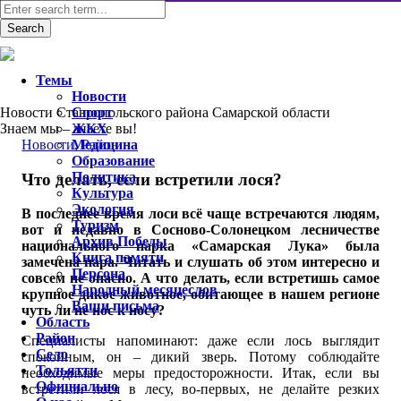
Темы
Новости
Новости Ставропольского района Самарской области
Спорт
Знаем мы – знаете вы!
ЖКХ
Новости
Медицина
,
Район
Образование
Политика
Что делать, если встретили лося?
Культура
Экология
В последнее время лоси всё чаще встречаются людям,
Туризм
вот и недавно в Сосново-Солонецком лесничестве
Архив Победы
национального парка «Самарская Лука» была
Книга памяти
замечена пара. Читать и слушать об этом интересно и
Персона
совсем не опасно. А что делать, если встретишь самое
Народный месяцеслов
крупное дикое животное, обитающее в нашем регионе
Ваши письма
чуть ли не нос к носу?
Область
Район
Специалисты напоминают: даже если лось выглядит
Село
спокойным, он – дикий зверь. Потому соблюдайте
Тольятти
необходимые меры предосторожности. Итак, если вы
Официально
встретили лося в лесу, во-первых, не делайте резких