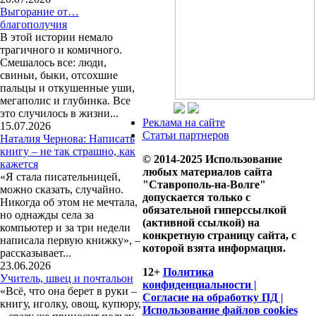
Выгорание от…
благополучия
В этой истории немало
трагичного и комичного.
Смешалось все: люди,
свиньи, быки, отсохшие
пальцы и откушенные уши,
мегаполис и глубинка. Все
это случилось в жизни...
Реклама на сайте
15.07.2026
Статьи партнеров
Наталия Чернова: Написать
книгу – не так страшно, как
© 2014-2025 Использование
кажется
любых материалов сайта
«Я стала писательницей,
"Ставрополь-на-Волге"
можно сказать, случайно.
допускается только с
Никогда об этом не мечтала,
обязательной гиперссылкой
но однажды села за
(активной ссылкой) на
компьютер и за три недели
конкретную страницу сайта, с
написала первую книжку», –
которой взята информация.
рассказывает...
23.06.2026
12+
Политика
Учитель, швец и почтальон
конфиденциальности |
«Всё, что она берет в руки –
Согласие на обработку ПД |
книгу, иголку, овощ, купюру,
Использование файлов cookies