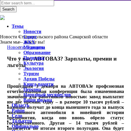
Темы
Новости
Новости Ставропольского района Самарской области
Спорт
Знаем мы – знаете вы!
ЖКХ
Новости
Медицина
,
Тольятти
Образование
Политика
Что у вас, АВТОВАЗ? Зарплаты, премии и
Культура
льготы
Экология
Туризм
Архив Победы
Книга памяти
Прошедшая 3 декабря на АВТОВАЗе профсоюзная
Персона
отчетно-выборная конференция была ознаменована
Народный месяцеслов
значимой для работников новостью: завод выплатит
Ваши письма
им две премии. Одну – в размере 10 тысяч рублей –
Область
вазовцы получат до конца нынешнего года за выпуск
Район
миллионного автомобиля в новейшей истории
Село
предприятия, когда оно вновь обрело статус
Тольятти
государственного. Другая – 14 тысяч рублей –
Официально
полагается по итогам второго полугодия. Она будет