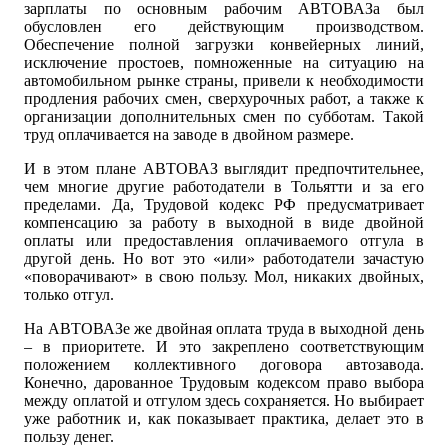
зарплаты по основным рабочим АВТОВАЗа был
обусловлен его действующим производством.
Обеспечение полной загрузки конвейерных линий,
исключение простоев, помноженные на ситуацию на
автомобильном рынке страны, привели к необходимости
продления рабочих смен, сверхурочных работ, а также к
организации дополнительных смен по субботам. Такой
труд оплачивается на заводе в двойном размере.
И в этом плане АВТОВАЗ выглядит предпочтительнее,
чем многие другие работодатели в Тольятти и за его
пределами. Да, Трудовой кодекс РФ предусматривает
компенсацию за работу в выходной в виде двойной
оплаты или предоставления оплачиваемого отгула в
другой день. Но вот это «или» работодатели зачастую
«поворачивают» в свою пользу. Мол, никаких двойных,
только отгул.
На АВТОВАЗе же двойная оплата труда в выходной день
– в приоритете. И это закреплено соответствующим
положением коллективного договора автозавода.
Конечно, дарованное Трудовым кодексом право выбора
между оплатой и отгулом здесь сохраняется. Но выбирает
уже работник и, как показывает практика, делает это в
пользу денег.