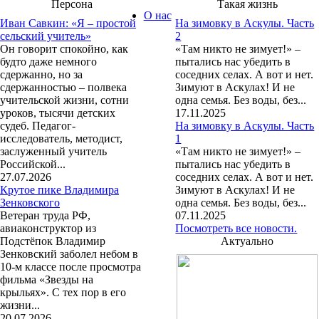
Персона
Такая жизнь
О нас
Иван Савкин: «Я – простой
На зимовку в Аскулы. Часть
сельский учитель»
2
Он говорит спокойно, как
«Там никто не зимует!» –
будто даже немного
пытались нас убедить в
сдержанно, но за
соседних селах. А вот и нет.
сдержанностью – полвека
Зимуют в Аскулах! И не
учительской жизни, сотни
одна семья. Без воды, без...
уроков, тысячи детских
17.11.2025
судеб. Педагог-
На зимовку в Аскулы. Часть
исследователь, методист,
1
заслуженный учитель
«Там никто не зимует!» –
Российской...
пытались нас убедить в
27.07.2026
соседних селах. А вот и нет.
Крутое пике Владимира
Зимуют в Аскулах! И не
Зенковского
одна семья. Без воды, без...
Ветеран труда РФ,
07.11.2025
авиаконструктор из
Посмотреть все новости.
Подстёпок Владимир
Актуально
Зенковский заболел небом в
10-м классе после просмотра
фильма «Звезды на
крыльях». С тех пор в его
жизни...
20.07.2026