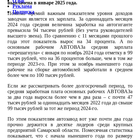
О нас
выплачена в январе 2025 года.
Реклама
Подписка
Помимо премий важным показателем уровня доходов
заводчан является их зарплата. За одиннадцать месяцев
2024 года средняя величина заработка на автогиганте
превысила 94 тысячи рублей (без учета руководителей
высшего звена). По сравнению с 11 месяцами прошлого
года этот показатель вырос на 34 процента. А по
основным рабочим АВТОВАЗа средняя зарплата
«перешагнула» с января по ноябрь 2024 года отметку в 99
тысяч рублей, что на 36 процентов больше, чем в том же
периоде 2023-го. При этом за ноябрь нынешнего года
рабочие на сборке автомобилей заработали в среднем
более чем по 100 тысяч рублей.
Если же рассматривать более долгосрочный период, то
средняя заработная плата основных рабочих АВТОВАЗа
за два года выросла более чем в два раза – с почти 47
тысяч рублей за одиннадцать месяцев 2022 года до свыше
99 тысяч рублей за тот же период 2024-го.
По этим показателям автозавод вот уже почти два года
прочно держится в десятке лидеров среди крупных
предприятий Самарской области. Помесячная статистика
показывает, что с начала нынешнего года по размеру