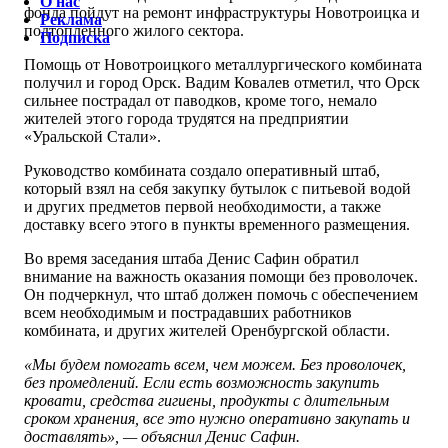
О нас
фонда пойдут на ремонт инфраструктуры Новотроицка и
Реклама
подтопленного жилого сектора.
Подписка
Помощь от Новотроицкого металлургического комбината
получил и город Орск. Вадим Ковалев отметил, что Орск
сильнее пострадал от паводков, кроме того, немало
жителей этого города трудятся на предприятии
«Уральской Стали».
Руководство комбината создало оперативный штаб,
который взял на себя закупку бутылок с питьевой водой
и других предметов первой необходимости, а также
доставку всего этого в пункты временного размещения.
Во время заседания штаба Денис Сафин обратил
внимание на важность оказания помощи без проволочек.
Он подчеркнул, что штаб должен помочь с обеспечением
всем необходимым и пострадавших работников
комбината, и других жителей Оренбургской области.
«Мы будем помогать всем, чем можем. Без проволочек,
без промедлений. Если есть возможность закупить
кровати, средства гигиены, продукты с длительным
сроком хранения, все это нужно оперативно закупать и
доставлять», — объяснил Денис Сафин.