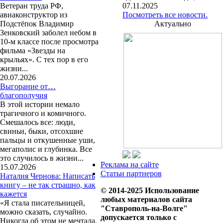
Ветеран труда РФ,
07.11.2025
авиаконструктор из
Посмотреть все новости.
Подстёпок Владимир
Актуально
Зенковский заболел небом в
10-м классе после просмотра
фильма «Звезды на
крыльях». С тех пор в его
жизни...
20.07.2026
Выгорание от…
благополучия
В этой истории немало
трагичного и комичного.
Смешалось все: люди,
свиньи, быки, отсохшие
пальцы и откушенные уши,
мегаполис и глубинка. Все
это случилось в жизни...
Реклама на сайте
15.07.2026
Статьи партнеров
Наталия Чернова: Написать
книгу – не так страшно, как
© 2014-2025 Использование
кажется
любых материалов сайта
«Я стала писательницей,
"Ставрополь-на-Волге"
можно сказать, случайно.
допускается только с
Никогда об этом не мечтала,