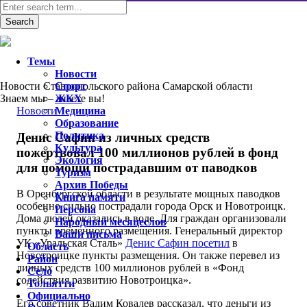
Темы
Новости
Новости Ставропольского района Самарской области
Спорт
Знаем мы – знаете вы!
ЖКХ
Новости
Медицина
Образование
Политика
Денис Сафин из личных средств
Культура
пожертвовал 100 миллионов рублей в фонд
Экология
для помощи пострадавшим от паводков
Туризм
Архив Победы
В Оренбургской области в результате мощных паводков
Книга памяти
особенно сильно пострадали города Орск и Новотроицк.
Персона
Дома людей оказались в воде. Для граждан организовали
Народный месяцеслов
пункты временного размещения. Генеральный директор
Ваши письма
УК «Уральская Сталь»
Денис Сафин посетил
в
Область
Новотроицке пункты размещения. Он также перевел из
Район
личных средств 100 миллионов рублей в «Фонд
Село
содействия развитию Новотроицка».
Тольятти
Официально
Его советник Вадим Ковалев рассказал, что деньги из