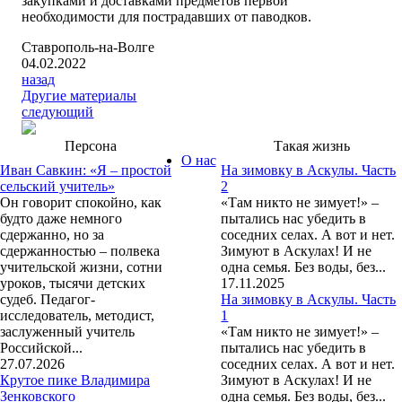
закупками и доставками предметов первой
необходимости для пострадавших от паводков.
Ставрополь-на-Волге
04.02.2022
назад
Другие материалы
следующий
Персона
Такая жизнь
О нас
Иван Савкин: «Я – простой
На зимовку в Аскулы. Часть
сельский учитель»
2
Он говорит спокойно, как
«Там никто не зимует!» –
будто даже немного
пытались нас убедить в
сдержанно, но за
соседних селах. А вот и нет.
сдержанностью – полвека
Зимуют в Аскулах! И не
учительской жизни, сотни
одна семья. Без воды, без...
уроков, тысячи детских
17.11.2025
судеб. Педагог-
На зимовку в Аскулы. Часть
исследователь, методист,
1
заслуженный учитель
«Там никто не зимует!» –
Российской...
пытались нас убедить в
27.07.2026
соседних селах. А вот и нет.
Крутое пике Владимира
Зимуют в Аскулах! И не
Зенковского
одна семья. Без воды, без...