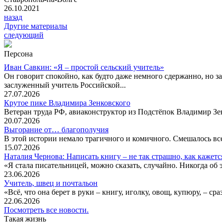
26.10.2021
назад
Другие материалы
следующий
Персона
Иван Савкин: «Я – простой сельский учитель»
Он говорит спокойно, как будто даже немного сдержанно, но за
заслуженный учитель Российской...
27.07.2026
Крутое пике Владимира Зенковского
Ветеран труда РФ, авиаконструктор из Подстёпок Владимир Зенк
20.07.2026
Выгорание от… благополучия
В этой истории немало трагичного и комичного. Смешалось все
15.07.2026
Наталия Чернова: Написать книгу – не так страшно, как кажетс
«Я стала писательницей, можно сказать, случайно. Никогда об 
23.06.2026
Учитель, швец и почтальон
«Всё, что она берет в руки – книгу, иголку, овощ, купюру, – с
22.06.2026
Посмотреть все новости.
Такая жизнь