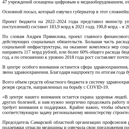
47 учреждений оснащены цифровым и медиаоборудованием, отк
Основной посыл, который озвучил губернатор в этот сложнейши
Проект бюджета на 2022–2024 годы представил министр уп
поступлений) составит 183,9 млрд в 2021 году, 190,8 млрд – в 202
По словам Андрея Прямилова, проект главного финансового
действующих социальных обязательств. Большая часть расход
социальной инфраструктуры, на оказание комплекса мер со
направить 117 млрд рублей, или более 60% общего расхода бюд
год, а по отношению к уровню 2018 года рост составляет почти
В центре особого внимания останется сфера здравоохранения
звена здравоохранения. Благодаря нацпроекту по итогам года
Всего объем средств областного бюджета в систему здравоохран
резерв средств, направленных на борьбу с COVID-19.
«В центре нашего внимания остается охрана здоровья людей.
других болезней, и нам нужно энергично продолжать работу 
требует внимания и поддержки. Крайне важно, чтобы объект
соответствующую задачу региональному министерству строител
Председатель Самарской областной организации профсоюзов 
поддержки отрасли медицины и озвучила свои предложения по