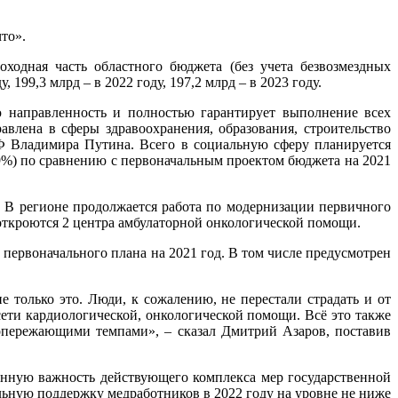
то».
одная часть областного бюджета (без учета безвозмездных
, 199,3 млрд – в 2022 году, 197,2 млрд – в 2023 году.
 направленность и полностью гарантирует выполнение всех
авлена в сферы здравоохранения, образования, строительство
Ф Владимира Путина. Всего в социальную сферу планируется
9,9%) по сравнению с первоначальным проектом бюджета на 2021
. В регионе продолжается работа по модернизации первичного
 откроются 2 центра амбулаторной онкологической помощи.
е первоначального плана на 2021 год. В том числе предусмотрен
 только это. Люди, к сожалению, не перестали страдать и от
ети кардиологической, онкологической помощи. Всё это также
 опережающими темпами», – сказал Дмитрий Азаров, поставив
енную важность действующего комплекса мер государственной
ьную поддержку медработников в 2022 году на уровне не ниже