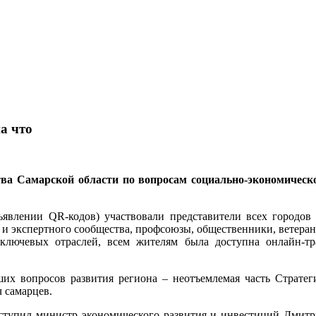
а что
тва Самарской области по вопросам социально-экономичес
явлении QR-кодов) участвовали представители всех городов
го и экспертного сообщества, профсоюзы, общественники, ветер
ключевых отраслей, всем жителям была доступна онлайн-тра
х вопросов развития региона – неотъемлемая часть Стратег
 самарцев.
ыступил министр экономического развития и инвестиций Дмитр