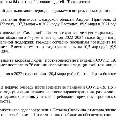
рыты 64 центра образования детей «Точка роста».
й для экономики период, – «движемся вперед, несмотря ни на ч
равления финансов Самарской области Андрей Прямилов. Дох
2 году, 197,3 млрд – в 2023 году. Расходы: 189,9 млрд в 2021 году
 документа Самарской области сохраняет четкую социальную
ов областного бюджета на период 2022–2024 годов будет напр
циальной поддержки граждан согласно посланиям президента Р
жета. Вместе с тем эти расходы увеличены на 10,5 млрд руб. (
 30%.
, защита здоровья людей, противодействие пандемии COVID-19
 будет поставлено 78 единиц современной медицинской техники,
ения в 2022 году составит 20,4 млрд рублей, что в 2 раза больш
 В первую очередь противодействие пандемии COVID-19. Но не
по модернизации первичного звена здравоохранения, развитию с
ы здравоохранения, учитывая требования времени, строились
ьства.
работников здравоохранения Татьяна Сивохина отметила жизн
 проекту бюджета. По ее мнению, необходимо обеспечить социал