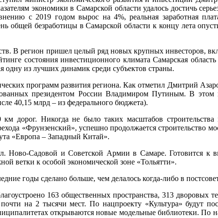
телям экономики в Самарской области удалось достичь серьезн
внению с 2019 годом вырос на 4%, реальная заработная плат
ень общей безработицы в Самарской области к концу лета опуст
дств. В регион пришел целый ряд новых крупных инвесторов, 
тинге состояния инвестиционного климата Самарская область б
вая одну из лучших динамик среди субъектов страны.
ческих программ развития региона. Как отметил Дмитрий Азаров
ованных президентом России Владимиром Путиным. В этом 
сле 40,15 млрд – из федерального бюджета).
0 км дорог. Никогда не было таких масштабов строительства 
рехода «Фрунзенский», успешно продолжается строительство мост
ута «Европа – Западный Китай».
ул. Ново-Садовой и Советской Армии в Самаре. Готовится к в
ной ветки к особой экономической зоне «Тольятти».
едние годы сделано больше, чем делалось когда-либо в постсове
благоустроено 163 общественных пространства, 313 дворовых те
 почти на 2 тысячи мест. По нацпроекту «Культура» будут п
муниципалитетах открываются новые модельные библиотеки. По н