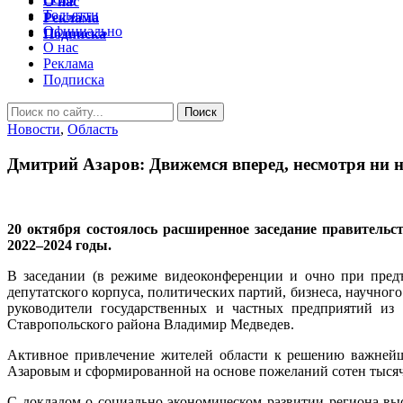
О нас
Тольятти
Реклама
Официально
Подписка
О нас
Реклама
Подписка
Новости
,
Область
Дмитрий Азаров: Движемся вперед, несмотря ни н
20 октября состоялось расширенное заседание правительс
2022–2024 годы.
В заседании (в режиме видеоконференции и очно при предъ
депутатского корпуса, политических партий, бизнеса, научно
руководители государственных и частных предприятий из 
Ставропольского района Владимир Медведев.
Активное привлечение жителей области к решению важнейши
Азаровым и сформированной на основе пожеланий сотен тысяч
С докладом о социально-экономическом развитии региона в