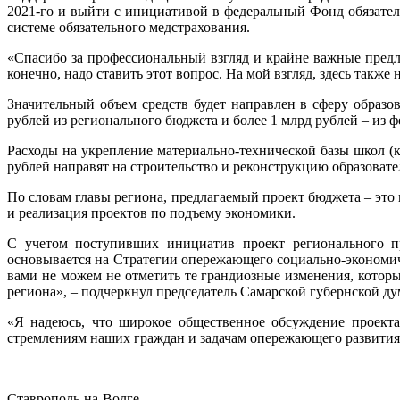
2021-го и выйти с инициативой в федеральный Фонд обязате
системе обязательного медстрахования.
«Спасибо за профессиональный взгляд и крайне важные предл
конечно, надо ставить этот вопрос. На мой взгляд, здесь так
Значительный объем средств будет направлен в сферу обра
рублей из регионального бюджета и более 1 млрд рублей – из ф
Расходы на укрепление материально-технической базы школ (к
рублей направят на строительство и реконструкцию образоват
По словам главы региона, предлагаемый проект бюджета – это
и реализация проектов по подъему экономики.
С учетом поступивших инициатив проект регионального пр
основывается на Стратегии опережающего социально-экономич
вами не можем не отметить те грандиозные изменения, которы
региона», – подчеркнул председатель Самарской губернской д
«Я надеюсь, что широкое общественное обсуждение проект
стремлениям наших граждан и задачам опережающего развития
Ставрополь-на-Волге