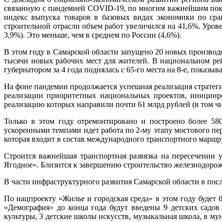
связанную с пандемией COVID-19, по многим важнейшим показа
индекс выпуска товаров в базовых видах экономики по сра
строительной отрасли объем работ увеличился на 41,6%. Уров
3,9%). Это меньше, чем в среднем по России (4,6%).
В этом году в Самарской области запущено 20 новых произво
тысячи новых рабочих мест для жителей. В национальном рей
губернатором за 4 года поднялась с 65-го места на 8-е, показы
На фоне пандемии продолжается успешная реализация стратеги
реализации приоритетных национальных проектов, инициир
реализацию которых направили почти 61 млрд рублей (в том чи
Только в этом году отремонтировано и построено более 58
ускоренными темпами идет работа по 2-му этапу мостового пе
которая входит в состав международного транспортного маршр
Строится важнейшая транспортная развязка на пересечении 
Ягодное». Близится к завершению строительство железнодорож
В части инфраструктурного развития Самарской области в посл
По нацпроекту «Жилье и городская среда» в этом году будет 
«Демография» до конца года будут введены 9 детских садов
культуры, 3 детские школы искусств, музыкальная школа, в 