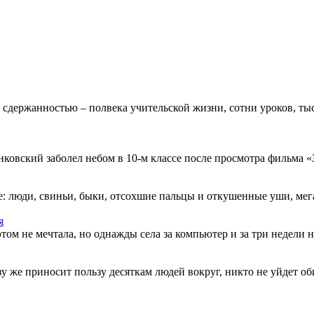
 сдержанностью – полвека учительской жизни, сотни уроков, тыс
овский заболел небом в 10-м классе после просмотра фильма «Зв
: люди, свиньи, быки, отсохшие пальцы и откушенные уши, мегап
я
этом не мечтала, но однажды села за компьютер и за три недели н
разу же приносит пользу десяткам людей вокруг, никто не уйдет о