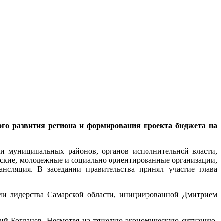
кого развития региона и формирования проекта бюджета на
 и муниципальных районов, органов исполнительной власти,
анские, молодежные и социально ориентированные организации,
нсляция. В заседании правительства принял участие глава
ии лидерства Самарской области, инициированной Дмитрием
ий Богданов. Несмотря на тяжелую экономическую ситуацию,