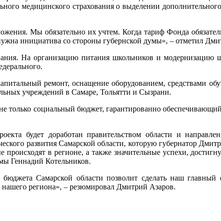
льного медицинского страхования о выделении дополнительно
ожения. Мы обязательно их учтем. Когда тариф Фонда обязатель
же нужна инициатива со стороны губернской думы», – отметил Дми
зования. На организацию питания школьников и модернизацию 
едерального.
апитальный ремонт, оснащение оборудованием, средствами обуч
ельных учреждений в Самаре, Тольятти и Сызрани.
 не только социальный бюджет, гарантированно обеспечивающий
оекта будет доработан правительством области и направл
еского развития Самарской области, которую губернатор Дмитри
е происходят в регионе, а также значительные успехи, достиг
умы Геннадий Котельников.
а бюджета Самарской области позволит сделать наш главный
 нашего региона», – резюмировал Дмитрий Азаров.