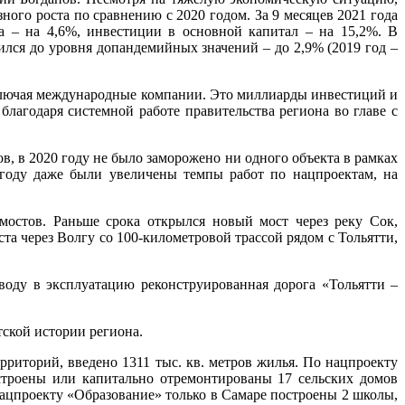
ого роста по сравнению с 2020 годом. За 9 месяцев 2021 года
а – на 4,6%, инвестиции в основной капитал – на 15,2%. В
ился до уровня допандемийных значений – до 2,9% (2019 год –
включая международные компании. Это миллиарды инвестиций и
лагодаря системной работе правительства региона во главе с
, в 2020 году не было заморожено ни одного объекта в рамках
году даже были увеличены темпы работ по нацпроектам, на
мостов. Раньше срока открылся новый мост через реку Сок,
а через Волгу со 100-километровой трассой рядом с Тольятти,
воду в эксплуатацию реконструированная дорога «Тольятти –
тской истории региона.
рриторий, введено 1311 тыс. кв. метров жилья. По нацпроекту
остроены или капитально отремонтированы 17 сельских домов
ацпроекту «Образование» только в Самаре построены 2 школы,