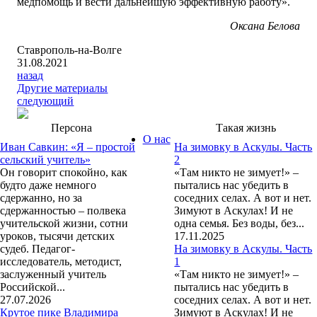
медпомощь и вести дальнейшую эффективную работу».
Оксана Белова
Ставрополь-на-Волге
31.08.2021
назад
Другие материалы
следующий
Персона
Такая жизнь
О нас
Иван Савкин: «Я – простой
На зимовку в Аскулы. Часть
сельский учитель»
2
Он говорит спокойно, как
«Там никто не зимует!» –
будто даже немного
пытались нас убедить в
сдержанно, но за
соседних селах. А вот и нет.
сдержанностью – полвека
Зимуют в Аскулах! И не
учительской жизни, сотни
одна семья. Без воды, без...
уроков, тысячи детских
17.11.2025
судеб. Педагог-
На зимовку в Аскулы. Часть
исследователь, методист,
1
заслуженный учитель
«Там никто не зимует!» –
Российской...
пытались нас убедить в
27.07.2026
соседних селах. А вот и нет.
Крутое пике Владимира
Зимуют в Аскулах! И не