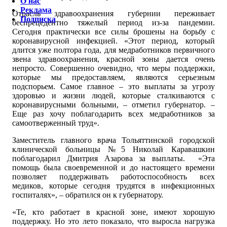
О нас
Реклама
Отрасль здравоохранения губернии переживает
Подписка
беспрецедентно тяжелый период из-за пандемии.
Сегодня практически все силы брошены на борьбу с
коронавирусной инфекцией. «Этот период, который
длится уже полтора года, для медработников первичного
звена здравоохранения, красной зоны дается очень
непросто. Совершенно очевидно, что меры поддержки,
которые мы предоставляем, являются серьезным
подспорьем. Самое главное – это выплаты за угрозу
здоровью и жизни людей, которые сталкиваются с
коронавирусными больными, – отметил губернатор. –
Еще раз хочу поблагодарить всех медработников за
самоотверженный труд».
Заместитель главного врача Тольяттинской городской
клинической больницы №5 Николай Каравашкин
поблагодарил Дмитрия Азарова за выплаты. «Эта
помощь была своевременной и до настоящего времени
позволяет поддерживать работоспособность всех
медиков, которые сегодня трудятся в инфекционных
госпиталях», – обратился он к губернатору.
«Те, кто работает в красной зоне, имеют хорошую
поддержку. Но это лето показало, что выросла нагрузка