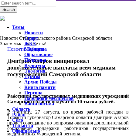
Темы
Новости
Новости Ставропольского района Самарской области
Спорт
Знаем мы – знаете вы!
ЖКХ
Новости
Медицина
,
Область
Образование
Политика
Дмитрий Азаров инициировал
Культура
дополнительные выплаты всем медикам
Экология
госучреждений Самарской области
Туризм
Архив Победы
Книга памяти
Персона
Работники государственных медицинских учреждений
Народный месяцеслов
Самарской области получат по 10 тысяч рублей.
Ваши письма
Область
В пятницу, 27 августа, во время рабочей поездки в
Район
Тольятти губернатор Самарской области Дмитрий Азаров
Село
провел совещание по вопросам оказания дополнительной
Тольятти
социальной поддержки работников государственных
Официально
медицинских учреждений региона.