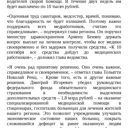
водителей скорой помощи. В течение двух недель им
будет выплачено по 10 тысяч рублей.
«Оценивая труд санитаров, медсестер, врачей, понимаю,
что благодарность не будет излишней. Поэтому важно
поддержать всех медработников, считаю это
справедливым», – подчеркнул глава региона. Он поручил
министру здравоохранения Армену Беняну держать
вопрос выплат на личном контроле, чтобы все медики
своевременно и без задержек получили средства. «К 10
сентября все средства дойдут до медицинских
работников», – доложил глава ведомства.
«Я очень рад принятому решению. Оно очень важное,
справедливое и своевременное, – отметил глава Тольятти
Николай Ренц. – Кроме того, есть и другие важные
решения. Дмитрий Игоревич убедил руководство
федерального фонда обязательного медицинского
страхования в необходимости выделения
дополнительных средств – 1,8 млрд рублей – на оказание
специализированной медицинской помощи в
стационарах, госпиталях больницах для лечения жителей
нашего региона. Это позволит учреждениям улучшить
экономическое состояние наших больниц, покрыть
сложившийся дефицит за ранее оказанную людям