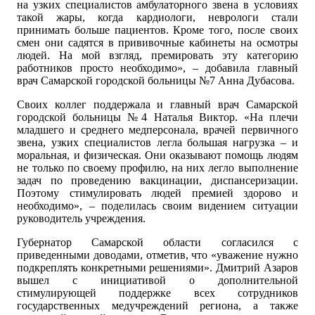
на узких специалистов амбулаторного звена в условиях
такой жары, когда кардиологи, неврологи стали
принимать больше пациентов. Кроме того, после своих
смен они садятся в прививочные кабинеты на осмотры
людей. На мой взгляд, премировать эту категорию
работников просто необходимо», – добавила главный
врач Самарской городской больницы №7 Анна Дубасова.
Своих коллег поддержала и главный врач Самарской
городской больницы №4 Наталья Виктор. «На плечи
младшего и среднего медперсонала, врачей первичного
звена, узких специалистов легла большая нагрузка – и
моральная, и физическая. Они оказывают помощь людям
не только по своему профилю, на них легло выполнение
задач по проведению вакцинации, диспансеризации.
Поэтому стимулировать людей премией здорово и
необходимо», – поделилась своим видением ситуации
руководитель учреждения.
Губернатор Самарской области согласился с
приведенными доводами, отметив, что «уважение нужно
подкреплять конкретными решениями». Дмитрий Азаров
вышел с инициативой о дополнительной
стимулирующей поддержке всех сотрудников
государственных медучреждений региона, а также