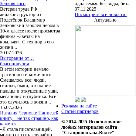
Зенковского
одна семья. Без воды, без...
Ветеран труда РФ,
07.11.2025
авиаконструктор из
Посмотреть все новости.
Подстёпок Владимир
Актуально
Зенковский заболел небом в
10-м классе после просмотра
фильма «Звезды на
крыльях». С тех пор в его
жизни...
20.07.2026
Выгорание от…
благополучия
В этой истории немало
трагичного и комичного.
Смешалось все: люди,
свиньи, быки, отсохшие
пальцы и откушенные уши,
мегаполис и глубинка. Все
это случилось в жизни...
Реклама на сайте
15.07.2026
Статьи партнеров
Наталия Чернова: Написать
книгу – не так страшно, как
© 2014-2025 Использование
кажется
любых материалов сайта
«Я стала писательницей,
"Ставрополь-на-Волге"
можно сказать, случайно.