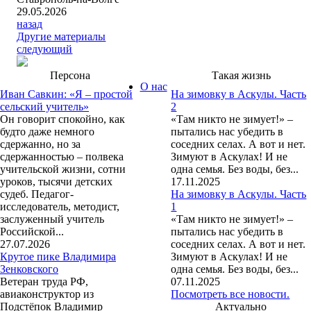
29.05.2026
назад
Другие материалы
следующий
Персона
Такая жизнь
О нас
Иван Савкин: «Я – простой
На зимовку в Аскулы. Часть
сельский учитель»
2
Он говорит спокойно, как
«Там никто не зимует!» –
будто даже немного
пытались нас убедить в
сдержанно, но за
соседних селах. А вот и нет.
сдержанностью – полвека
Зимуют в Аскулах! И не
учительской жизни, сотни
одна семья. Без воды, без...
уроков, тысячи детских
17.11.2025
судеб. Педагог-
На зимовку в Аскулы. Часть
исследователь, методист,
1
заслуженный учитель
«Там никто не зимует!» –
Российской...
пытались нас убедить в
27.07.2026
соседних селах. А вот и нет.
Крутое пике Владимира
Зимуют в Аскулах! И не
Зенковского
одна семья. Без воды, без...
Ветеран труда РФ,
07.11.2025
авиаконструктор из
Посмотреть все новости.
Подстёпок Владимир
Актуально