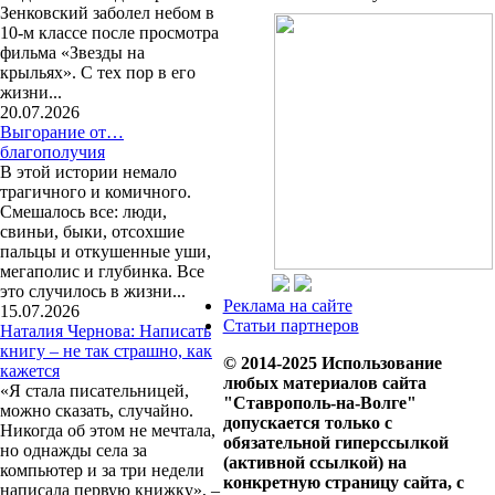
Зенковский заболел небом в
10-м классе после просмотра
фильма «Звезды на
крыльях». С тех пор в его
жизни...
20.07.2026
Выгорание от…
благополучия
В этой истории немало
трагичного и комичного.
Смешалось все: люди,
свиньи, быки, отсохшие
пальцы и откушенные уши,
мегаполис и глубинка. Все
это случилось в жизни...
Реклама на сайте
15.07.2026
Статьи партнеров
Наталия Чернова: Написать
книгу – не так страшно, как
© 2014-2025 Использование
кажется
любых материалов сайта
«Я стала писательницей,
"Ставрополь-на-Волге"
можно сказать, случайно.
допускается только с
Никогда об этом не мечтала,
обязательной гиперссылкой
но однажды села за
(активной ссылкой) на
компьютер и за три недели
конкретную страницу сайта, с
написала первую книжку», –