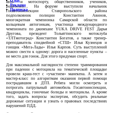
О нас
авто- и мотоспорту, общественников, учеников,
Реклама
родителей… На форуме выступили начальник
Подписка
Госавтоинспекции Ставропольского района
подполковник полиции Константин Авинов,
многократная чемпионка Самарской области по
кольцевым автогонкам, участница международного
чемпионата по джимхане YUKA DRIVE FEST Дарья
Другова, президент Тольяттинского мотоклуба
«ТЛТмотоград» Константин Богатов, а также тренер-
преподаватель спидвейной «СТШ» Илья Кузнецов и
гонщик «Мега-Лады» Илья Карпов. Суть выступлений
можно свести к одному: дорога и населенные пункты –
не место для гонок. Для этого придуман спорт.
Для максимальной наглядности степени травмирования
при падении с мотоцикла на тематической площадке
провели краш-тест с «участием» манекена. А затем и
мастер-класс по алгоритмам оказания первой помощи
пострадавшим в ДТП. Ребята могли осмотреть и
потрогать патрульный автомобиль Госавтоинспекции,
квадроциклы, гоночные болиды и мотоциклы. А кроме
того, задать вопросы экспертам, обсудить реальные
дорожные ситуации и узнать о правовых последствиях
нарушений ПДД.