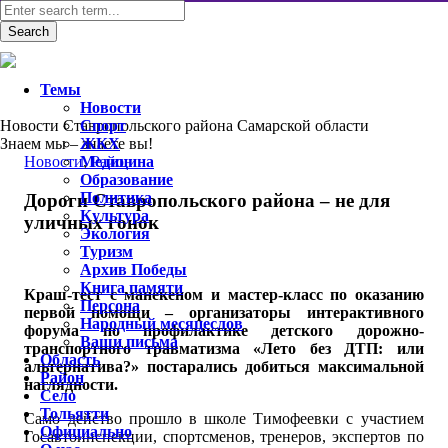
Темы
Новости
Новости Ставропольского района Самарской области
Спорт
Знаем мы – знаете вы!
ЖКХ
Новости
Медицина
,
Район
Образование
Политика
Дороги Ставропольского района – не для
Культура
уличных гонок
Экология
Туризм
Архив Победы
Книга памяти
Краш-тест с манекеном и мастер-класс по оказанию
Персона
первой помощи – организаторы интерактивного
Народный месяцеслов
форума по профилактике детского дорожно-
Ваши письма
транспортного травматизма «Лето без ДТП: или
Область
альтернатива?» постарались добиться максимальной
Район
наглядности.
Село
Тольятти
Само действо прошло в школе Тимофеевки с участием
Официально
Госавтоинспекции, спортсменов, тренеров, экспертов по