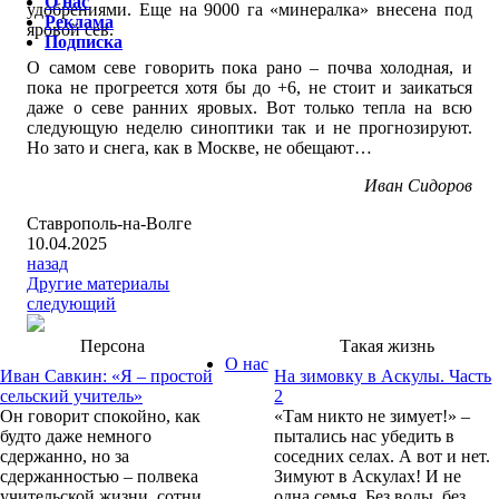
О нас
удобрениями. Еще на 9000 га «минералка» внесена под
Реклама
яровой сев.
Подписка
О самом севе говорить пока рано – почва холодная, и
пока не прогреется хотя бы до +6, не стоит и заикаться
даже о севе ранних яровых. Вот только тепла на всю
следующую неделю синоптики так и не прогнозируют.
Но зато и снега, как в Москве, не обещают…
Иван Сидоров
Ставрополь-на-Волге
10.04.2025
назад
Другие материалы
следующий
Персона
Такая жизнь
О нас
Иван Савкин: «Я – простой
На зимовку в Аскулы. Часть
сельский учитель»
2
Он говорит спокойно, как
«Там никто не зимует!» –
будто даже немного
пытались нас убедить в
сдержанно, но за
соседних селах. А вот и нет.
сдержанностью – полвека
Зимуют в Аскулах! И не
учительской жизни, сотни
одна семья. Без воды, без...