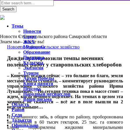
Темы
Новости
Новости Ставропольского района Самарской области
Спорт
Знаем мы – знаете вы!
ЖКХ
Новости
Медицина
,
Район
,
Сельское хозяйство
Образование
Политика
Дожди притормозили темпы весенних
Культура
полевых работ у ставропольских хлеборобов
Экология
Туризм
– Конечно, осадки сейчас – это больше во благо, земля
Архив Победы
местами была суховата, – комментирует руководитель
Книга памяти
управления сельского хозяйства района Ирина
Персона
Лукашевич. – Но сегодня техника пока в массе стоит –
Народный месяцеслов
ждем, когда немного подсохнет. На темпах в целом эта
Ваши письма
заминка не скажется – всё же в поле вышли на 2
Область
недели раньше…
Район
Село
Из сделанного: зябь, в общем по району, проборонована
Тольятти
на площади в 60 тысяч гектаров, 25 тыс. га озимого
Официально
клина подкормлены жидкими минеральными