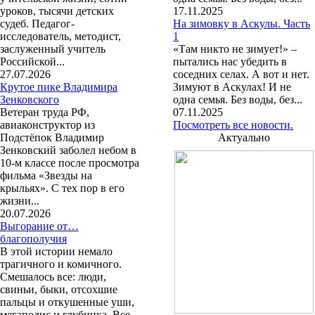
уроков, тысячи детских
17.11.2025
судеб. Педагог-
На зимовку в Аскулы. Часть
исследователь, методист,
1
заслуженный учитель
«Там никто не зимует!» –
Российской...
пытались нас убедить в
27.07.2026
соседних селах. А вот и нет.
Крутое пике Владимира
Зимуют в Аскулах! И не
Зенковского
одна семья. Без воды, без...
Ветеран труда РФ,
07.11.2025
авиаконструктор из
Посмотреть все новости.
Подстёпок Владимир
Актуально
Зенковский заболел небом в
10-м классе после просмотра
фильма «Звезды на
крыльях». С тех пор в его
жизни...
20.07.2026
Выгорание от…
благополучия
В этой истории немало
трагичного и комичного.
Смешалось все: люди,
свиньи, быки, отсохшие
пальцы и откушенные уши,
мегаполис и глубинка. Все