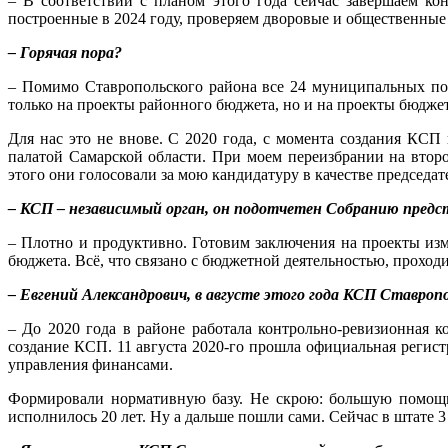
– В соответствии с планом этого года сейчас завершаем к
построенные в 2024 году, проверяем дворовые и общественные
– Горячая пора?
– Помимо Ставропольского района все 24 муниципальных по
только на проекты районного бюджета, но и на проекты бюдже
Для нас это не внове. С 2020 года, с момента создания КСП
палатой Самарской области. При моем переизбрании на втор
этого они голосовали за мою кандидатуру в качестве председат
– КСП – независимый орган, он подотчетен Собранию предс
– Плотно и продуктивно. Готовим заключения на проекты из
бюджета. Всё, что связано с бюджетной деятельностью, проход
– Евгений Александрович, в августе этого года КСП Ставроп
– До 2020 года в районе работала контрольно-ревизионная к
создание КСП. 11 августа 2020-го прошла официальная регист
управления финансами.
Формировали нормативную базу. Не скрою: большую помощь 
исполнилось 20 лет. Ну а дальше пошли сами. Сейчас в штате 