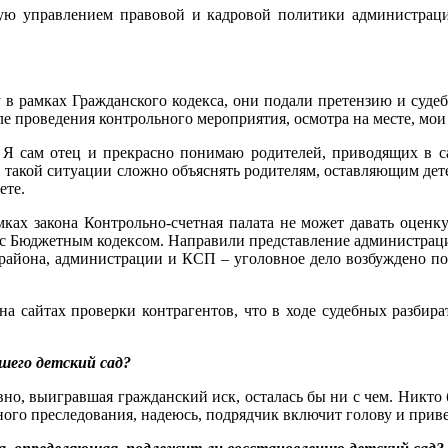
ую управлением правовой и кадровой политики администраци
у в рамках Гражданского кодекса, они подали претензию и суде
сле проведения контрольного мероприятия, осмотра на месте, мо
 Я сам отец и прекрасно понимаю родителей, приводящих в са
 такой ситуации сложно объяснять родителям, оставляющим дете
ете.
ках закона Контрольно-счетная палата не может давать оценку
 с Бюджетным кодексом. Направили представление администрации
 района, администрации и КСП – уголовное дело возбуждено по
на сайтах проверки контрагентов, что в ходе судебных разбир
шего детский сад?
вно, выигравшая гражданский иск, осталась бы ни с чем. Никто 
ного преследования, надеюсь, подрядчик включит голову и приве