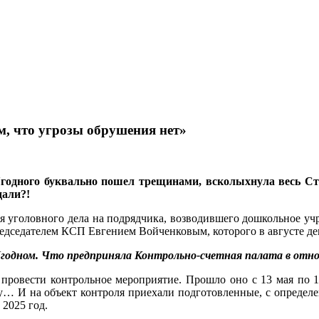
м, что угрозы обрушения нет»
 Ягодного буквально пошел трещинами, всколыхнула весь С
дали?!
ия уголовного дела на подрядчика, возводившего дошкольное уч
редседателем КСП Евгением Войченковым, которого в августе де
в Ягодном. Что предприняла Контрольно-счетная палата в от
 провести контрольное мероприятие. Прошло оно с 13 мая по 11
… И на объект контроля приехали подготовленные, с определе
 2025 год.