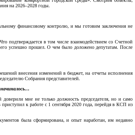
рмирование комфортной городской среды». Смотрим объекты,
ния на 2026–2028 годы.
льному финансовому контролю, и мы готовим заключения не
 Что подтверждается в том числе взаимодействием со Счетной
 его успешно прошел. О чем было доложено депутатам. После
решений внесения изменений в бюджет, на отчеты исполнения
редседателю Собрания представителей.
ё начиналось…
й доверили мне не только должность председателя, но и само
приступил к работе с 1 сентября 2020 года, перейдя в КСП из
кументов была сформирована, и опыт наработан, им недавно