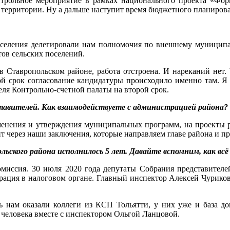
онтрольное мероприятие в рамках национального проекта «Фо
 территории. Ну а дальше наступит время бюджетного планирова
селения делегировали нам полномочия по внешнему муниципа
тов сельских поселений.
 в Ставропольском районе, работа отстроена. И нареканий нет.
ой срок согласование кандидатуры происходило именно там. Я
еля Контрольно-счетной палаты на второй срок.
тавителей. Как взаимодействуете с администрацией района?
менения и утверждения муниципальных программ, на проекты 
ит через наши заключения, которые направляем главе района и п
ольского района исполнилось 5 лет. Давайте вспомним, как вс
омиссия. 30 июля 2020 года депутаты Собрания представителе
рация в налоговом органе. Главный инспектор Алексей Чуриков 
нам оказали коллеги из КСП Тольятти, у них уже и база до
3 человека вместе с инспектором Ольгой Ланцовой.