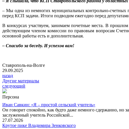
– Я слышала, что КСП Ставропольского района у областных
– Мы одна из немногих муниципальных контрольно-счетных па
перед КСП задачи. Итоги подводим ежегодно перед депутатами
В конкурсах участвуем, занимаем почетные места. В прошло
действующим членом комиссии по правовым вопросам Счетной
основной работы есть и дополнительная.
– Спасибо за беседу. И успехов вам!
Ставрополь-на-Волге
29.09.2025
назад
Другие материалы
следующий
Персона
Иван Савкин: «Я – простой сельский учитель»
Он говорит спокойно, как будто даже немного сдержанно, но за
заслуженный учитель Российской...
27.07.2026
Крутое пике Владимира Зенковского