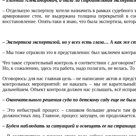
– Евгений Александрович, а была ли строительная эксперти
– Отдельную экспертизу хотели назначить в рамках судебного з
армирование стен, не выдержана толщина перекрытий в соо
восстановление. Опять-таки я знаю, что была экспертиза, котор
– Экспертиза экспертизой, но у всех есть глаза… А как же 
– Мы тоже отразили это в представлении: был заключен контра
Что такое строительный контроль в соответствии с договором?
Но, к сожалению, здесь эта работа, надо полагать, не велась. 
Оговорюсь: для нас главная цель – не написание актов и пре
контрольных мероприятий: не наказать – мы не карательный 
дальнейшем. Объект контроля должен нас услышать, всё исправи
– Окончательного решения суда по детскому саду еще не был
– Это небыстрый процесс – слишком большие деньги там фи
должностных лиц. Главное, процесс запущен, он продолжается
– Будем наблюдать за ситуацией и освещать ее на страница