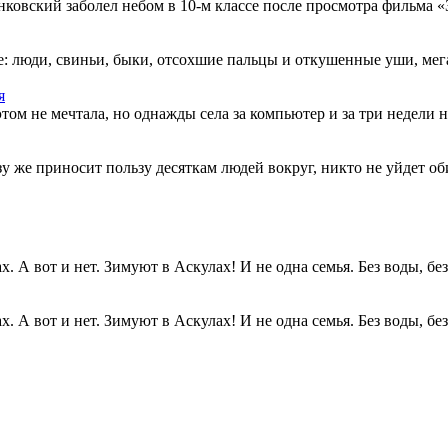
овский заболел небом в 10-м классе после просмотра фильма «Зв
: люди, свиньи, быки, отсохшие пальцы и откушенные уши, мегап
я
этом не мечтала, но однажды села за компьютер и за три недели н
разу же приносит пользу десяткам людей вокруг, никто не уйдет о
. А вот и нет. Зимуют в Аскулах! И не одна семья. Без воды, без.
. А вот и нет. Зимуют в Аскулах! И не одна семья. Без воды, без.