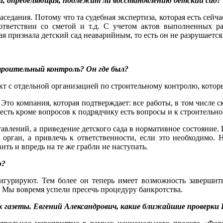
за, определяющая, подлежит ли восстановлению детский сад?
аседания. Потому что та судебная экспертиза, которая есть сей
тветствии со сметой и т.д. С учетом актов выполненных рабо
ая признала детский сад неаварийным, то есть он не разрушается
строительный контроль? Он где был?
кт с отдельной организацией по строительному контролю, которы
 Это компания, которая подтверждает: все работы, в том числе
То есть кроме вопросов к подрядчику есть вопросы и к строительн
дставлений, а приведение детского сада в нормативное состояни
орган, а привлечь к ответственности, если это необходимо. Н
ть и впредь на те же грабли не наступать.
о?
гурируют. Тем более он теперь имеет возможность завершит
. Мы вовремя успели пресечь процедуру банкротства.
х газеты. Евгений Александрович, какие ближайшие проверки