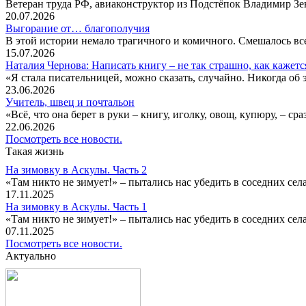
Ветеран труда РФ, авиаконструктор из Подстёпок Владимир Зенк
20.07.2026
Выгорание от… благополучия
В этой истории немало трагичного и комичного. Смешалось все
15.07.2026
Наталия Чернова: Написать книгу – не так страшно, как кажетс
«Я стала писательницей, можно сказать, случайно. Никогда об 
23.06.2026
Учитель, швец и почтальон
«Всё, что она берет в руки – книгу, иголку, овощ, купюру, – с
22.06.2026
Посмотреть все новости.
Такая жизнь
На зимовку в Аскулы. Часть 2
«Там никто не зимует!» – пытались нас убедить в соседних селах
17.11.2025
На зимовку в Аскулы. Часть 1
«Там никто не зимует!» – пытались нас убедить в соседних селах
07.11.2025
Посмотреть все новости.
Актуально