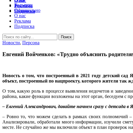
О нас
Тольятти
Реклама
Официально
Подписка
О нас
Реклама
Подписка
Новости
,
Персона
Евгений Войченков: «Трудно объяснить родителя
Новость о том, что построенный в 2021 году детский сад
объект, построенный по нацпроекту, которого жители так ж
О том, какую роль в процессе выявления недочетов и заведен
района, какие функции возложены на этот орган, беседуем с п
– Евгений Александрович, давайте начнем сразу с детсада 
– Ровно то, что можем сделать в рамках своих полномочий –
Анализировали, обработали много информации, изучили смету
месте. Не случайно же мы включили объект в план проверок на