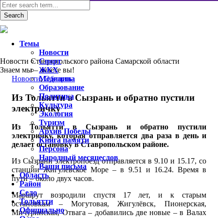
Темы
Новости
Новости Ставропольского района Самарской области
Спорт
Знаем мы – знаете вы!
ЖКХ
Новости
Медицина
,
Область
Образование
Политика
Из Тольятти в Сызрань и обратно пустили
Культура
электричку
Экология
Туризм
Из Тольятти в Сызрань и обратно пустили
Архив Победы
электричку, которая отправляется два раза в день и
Книга памяти
делает остановку в Ставропольском районе.
Персона
Народный месяцеслов
Из Сызрани электропоезд отправляется в 9.10 и 15.17, со
Ваши письма
станции Жигулёвское Море – в 9.51 и 16.24. Время в
Область
пути – около двух часов.
Район
Село
Маршрут возродили спустя 17 лет, и к старым
Тольятти
остановкам – Могутовая, Жигулёвск, Пионерская,
Официально
Мичуринская, Отвага – добавились две новые – в Валах