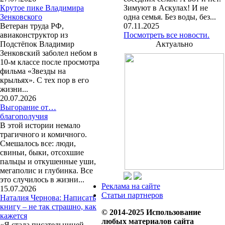
Крутое пике Владимира
Зимуют в Аскулах! И не
Зенковского
одна семья. Без воды, без...
Ветеран труда РФ,
07.11.2025
авиаконструктор из
Посмотреть все новости.
Подстёпок Владимир
Актуально
Зенковский заболел небом в
10-м классе после просмотра
фильма «Звезды на
крыльях». С тех пор в его
жизни...
20.07.2026
Выгорание от…
благополучия
В этой истории немало
трагичного и комичного.
Смешалось все: люди,
свиньи, быки, отсохшие
пальцы и откушенные уши,
мегаполис и глубинка. Все
это случилось в жизни...
Реклама на сайте
15.07.2026
Статьи партнеров
Наталия Чернова: Написать
книгу – не так страшно, как
© 2014-2025 Использование
кажется
любых материалов сайта
«Я стала писательницей,