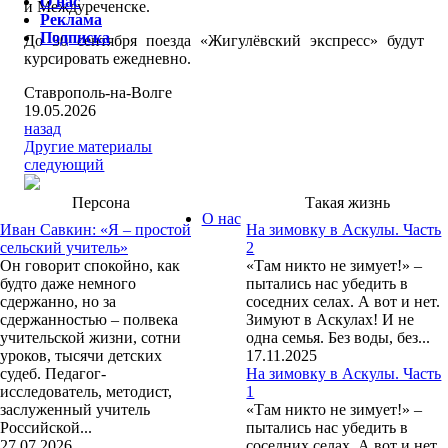
О нас
и Междуреченске.
Реклама
Подписка
До 30 сентября поезда «Жигулёвский экспресс» будут
курсировать ежедневно.
Ставрополь-на-Волге
19.05.2026
назад
Другие материалы
следующий
Персона
Такая жизнь
О нас
Иван Савкин: «Я – простой
На зимовку в Аскулы. Часть
сельский учитель»
2
Он говорит спокойно, как
«Там никто не зимует!» –
будто даже немного
пытались нас убедить в
сдержанно, но за
соседних селах. А вот и нет.
сдержанностью – полвека
Зимуют в Аскулах! И не
учительской жизни, сотни
одна семья. Без воды, без...
уроков, тысячи детских
17.11.2025
судеб. Педагог-
На зимовку в Аскулы. Часть
исследователь, методист,
1
заслуженный учитель
«Там никто не зимует!» –
Российской...
пытались нас убедить в
27.07.2026
соседних селах. А вот и нет.