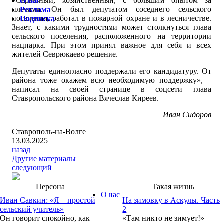
«Серьезный, хозяйственный, с большим опытом за
О нас
плечами. Он был депутатом соседнего сельского
Реклама
поселения, работал в пожарной охране и в лесничестве.
Подписка
Знает, с какими трудностями может столкнуться глава
сельского поселения, расположенного на территории
нацпарка. При этом принял важное для себя и всех
жителей Севрюкаево решение.
Депутаты единогласно поддержали его кандидатуру. От
района тоже окажем всю необходимую поддержку», –
написал на своей странице в соцсети глава
Ставропольского района Вячеслав Киреев.
Иван Сидоров
Ставрополь-на-Волге
13.03.2025
назад
Другие материалы
следующий
Персона
Такая жизнь
О нас
Иван Савкин: «Я – простой
На зимовку в Аскулы. Часть
сельский учитель»
2
Он говорит спокойно, как
«Там никто не зимует!» –