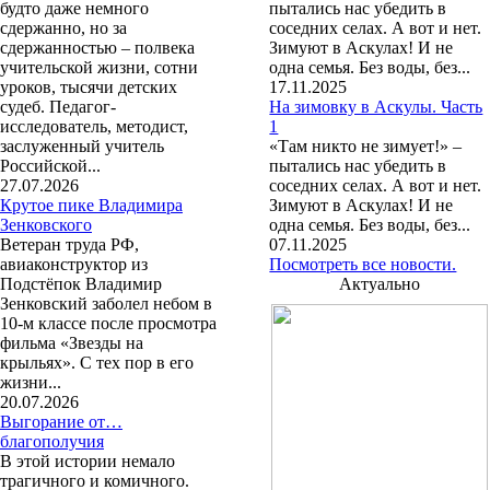
будто даже немного
пытались нас убедить в
сдержанно, но за
соседних селах. А вот и нет.
сдержанностью – полвека
Зимуют в Аскулах! И не
учительской жизни, сотни
одна семья. Без воды, без...
уроков, тысячи детских
17.11.2025
судеб. Педагог-
На зимовку в Аскулы. Часть
исследователь, методист,
1
заслуженный учитель
«Там никто не зимует!» –
Российской...
пытались нас убедить в
27.07.2026
соседних селах. А вот и нет.
Крутое пике Владимира
Зимуют в Аскулах! И не
Зенковского
одна семья. Без воды, без...
Ветеран труда РФ,
07.11.2025
авиаконструктор из
Посмотреть все новости.
Подстёпок Владимир
Актуально
Зенковский заболел небом в
10-м классе после просмотра
фильма «Звезды на
крыльях». С тех пор в его
жизни...
20.07.2026
Выгорание от…
благополучия
В этой истории немало
трагичного и комичного.