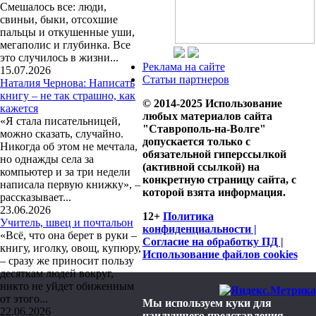
Смешалось все: люди,
свиньи, быки, отсохшие
пальцы и откушенные уши,
мегаполис и глубинка. Все
это случилось в жизни...
Реклама на сайте
15.07.2026
Статьи партнеров
Наталия Чернова: Написать
книгу – не так страшно, как
© 2014-2025 Использование
кажется
любых материалов сайта
«Я стала писательницей,
"Ставрополь-на-Волге"
можно сказать, случайно.
допускается только с
Никогда об этом не мечтала,
обязательной гиперссылкой
но однажды села за
(активной ссылкой) на
компьютер и за три недели
конкретную страницу сайта, с
написала первую книжку», –
которой взята информация.
рассказывает...
23.06.2026
12+
Политика
Учитель, швец и почтальон
конфиденциальности |
«Всё, что она берет в руки –
Согласие на обработку ПД |
книгу, иголку, овощ, купюру,
Использование файлов cookies
– сразу же приносит пользу
десяткам людей вокруг,
никто не уйдет обиженным
от этого...
Мы используем куки для
22.06.2026
наилучшего представления