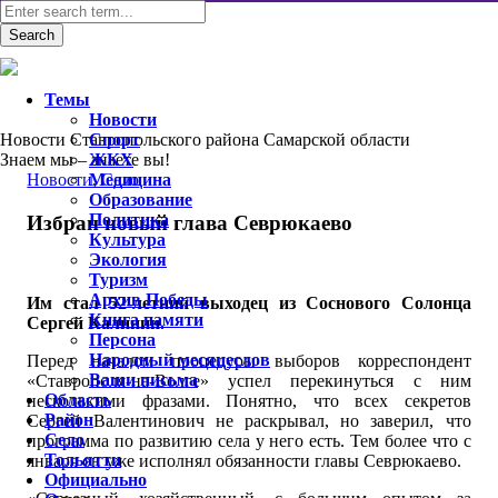
Темы
Новости
Новости Ставропольского района Самарской области
Спорт
Знаем мы – знаете вы!
ЖКХ
Новости
Медицина
,
Село
Образование
Политика
Избран новый глава Севрюкаево
Культура
Экология
Туризм
Архив Победы
Им стал 52-летний выходец из Соснового Солонца
Книга памяти
Сергей Калинин.
Персона
Народный месяцеслов
Перед началом процедуры выборов корреспондент
Ваши письма
«Ставрополя-на-Волге» успел перекинуться с ним
Область
несколькими фразами. Понятно, что всех секретов
Район
Сергей Валентинович не раскрывал, но заверил, что
Село
программа по развитию села у него есть. Тем более что с
Тольятти
января он уже исполнял обязанности главы Севрюкаево.
Официально