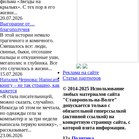
фильма «Звезды на
крыльях». С тех пор в его
жизни...
20.07.2026
Выгорание от…
благополучия
В этой истории немало
трагичного и комичного.
Смешалось все: люди,
свиньи, быки, отсохшие
пальцы и откушенные уши,
мегаполис и глубинка. Все
это случилось в жизни...
Реклама на сайте
15.07.2026
Статьи партнеров
Наталия Чернова: Написать
книгу – не так страшно, как
© 2014-2025 Использование
кажется
любых материалов сайта
«Я стала писательницей,
"Ставрополь-на-Волге"
можно сказать, случайно.
допускается только с
Никогда об этом не мечтала,
обязательной гиперссылкой
но однажды села за
(активной ссылкой) на
компьютер и за три недели
конкретную страницу сайта, с
написала первую книжку», –
которой взята информация.
рассказывает...
23.06.2026
12+
Политика