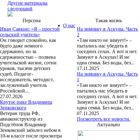
Другие материалы
следующий
Персона
Такая жизнь
О нас
Иван Савкин: «Я – простой
На зимовку в Аскулы. Часть
сельский учитель»
2
Он говорит спокойно, как
«Там никто не зимует!» –
будто даже немного
пытались нас убедить в
сдержанно, но за
соседних селах. А вот и нет.
сдержанностью – полвека
Зимуют в Аскулах! И не
учительской жизни, сотни
одна семья. Без воды, без...
уроков, тысячи детских
17.11.2025
судеб. Педагог-
На зимовку в Аскулы. Часть
исследователь, методист,
1
заслуженный учитель
«Там никто не зимует!» –
Российской...
пытались нас убедить в
27.07.2026
соседних селах. А вот и нет.
Крутое пике Владимира
Зимуют в Аскулах! И не
Зенковского
одна семья. Без воды, без...
Ветеран труда РФ,
07.11.2025
авиаконструктор из
Посмотреть все новости.
Подстёпок Владимир
Актуально
Зенковский заболел небом в
10-м классе после просмотра