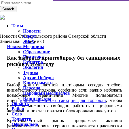
Темы
Новости
Новости Ставропольского района Самарской области
Спорт
Знаем мы – знаете вы!
ЖКХ
Новости
Медицина
Образование
Политика
Как выбрать криптобиржу без санкционных
Культура
рисков в этом году
Экология
Туризм
Архив Победы
Книга памяти
Выбор криптовалютной платформы сегодня требует
Персона
внимательного подхода, особенно если важно избежать
Народный месяцеслов
возможных ограничений. Многие пользователи
Ваши письма
ищут
криптобиржи без санкций для торговли
, чтобы
Область
иметь возможность свободно работать с цифровыми
Район
активами и не сталкиваться с блокировками аккаунтов.
Село
Тольятти
Криптовалютный рынок продолжает активно
Официально
развиваться, а новые сервисы появляются практически