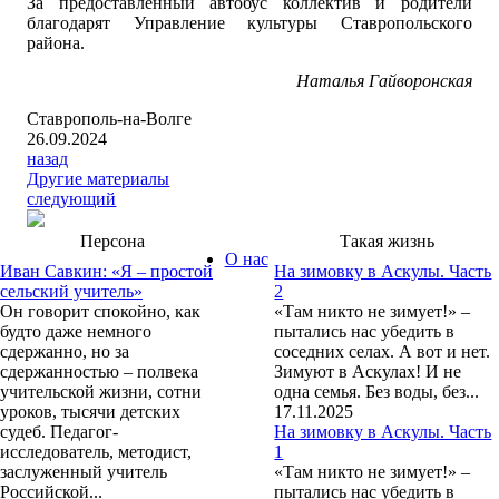
За предоставленный автобус коллектив и родители
благодарят Управление культуры Ставропольского
района.
Наталья Гайворонская
Ставрополь-на-Волге
26.09.2024
назад
Другие материалы
следующий
Персона
Такая жизнь
О нас
Иван Савкин: «Я – простой
На зимовку в Аскулы. Часть
сельский учитель»
2
Он говорит спокойно, как
«Там никто не зимует!» –
будто даже немного
пытались нас убедить в
сдержанно, но за
соседних селах. А вот и нет.
сдержанностью – полвека
Зимуют в Аскулах! И не
учительской жизни, сотни
одна семья. Без воды, без...
уроков, тысячи детских
17.11.2025
судеб. Педагог-
На зимовку в Аскулы. Часть
исследователь, методист,
1
заслуженный учитель
«Там никто не зимует!» –
Российской...
пытались нас убедить в