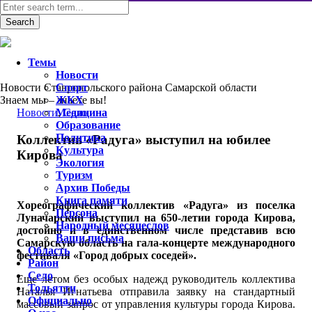
Темы
Новости
Новости Ставропольского района Самарской области
Спорт
Знаем мы – знаете вы!
ЖКХ
Новости
Медицина
,
Село
Образование
Политика
Коллектив «Радуга» выступил на юбилее
Культура
Кирова
Экология
Туризм
Архив Победы
Книга памяти
Хореографический коллектив «Радуга» из поселка
Персона
Луначарский выступил на 650-летии города Кирова,
Народный месяцеслов
достойно и в единственном числе представив всю
Ваши письма
Самарскую область на гала-концерте международного
Область
фестиваля «Город добрых соседей».
Район
Село
Еще летом без особых надежд руководитель коллектива
Тольятти
Наталья Игнатьева отправила заявку на стандартный
Официально
массовый запрос от управления культуры города Кирова.