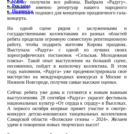
О нас
Рассылку получили все районы. Выбрали «Радугу».
Реклама
Возможно, именно репертуар нашего народного
Подписка
коллектива и подошел для концепции праздничного гала-
концерта.
На одной сцене рядом с заслуженными и
государственными коллективами из разных областей
ребята проделали огромную совместную репетиционную
работу, чтобы подарить жителям Кирова праздник.
Выступала «Радуга» с одной из лучших своих
хореографических постановок «Сельская. Молодежная
пляска». Такой опыт выступления на большой сцене,
несомненно, пойдет в копилочку коллектива. В этом
году, напомним, «Радуга» уже продемонстрировала свое
мастерство на международных конкурсах в Москве и
Нижнем Новгороде, получив самые высокие оценки.
Сейчас ребята уже дома и готовятся к новым важным
выступлениям. 28 сентября «Радуга» украсит фестиваль
национальных культур «От сердца к сердцу» в Выселках.
А первого октября впервые примет участие в смотре-
конкурсе детско-юношеских танцевальных коллективов
Самарской области «Волжские сезоны – 2024». Желаем
удачи в покорении новых творческих высот!