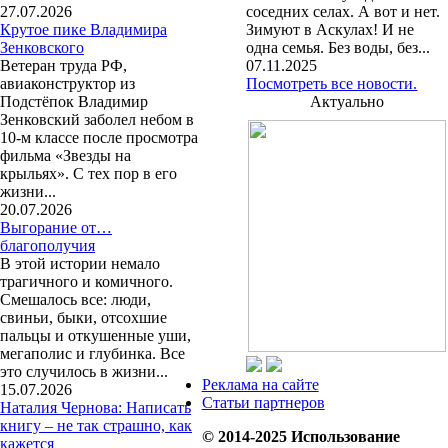
27.07.2026
соседних селах. А вот и нет.
Крутое пике Владимира
Зимуют в Аскулах! И не
Зенковского
одна семья. Без воды, без...
Ветеран труда РФ,
07.11.2025
авиаконструктор из
Посмотреть все новости.
Подстёпок Владимир
Актуально
Зенковский заболел небом в
10-м классе после просмотра
фильма «Звезды на
крыльях». С тех пор в его
жизни...
20.07.2026
Выгорание от…
благополучия
В этой истории немало
трагичного и комичного.
Смешалось все: люди,
свиньи, быки, отсохшие
пальцы и откушенные уши,
мегаполис и глубинка. Все
это случилось в жизни...
Реклама на сайте
15.07.2026
Статьи партнеров
Наталия Чернова: Написать
книгу – не так страшно, как
© 2014-2025 Использование
кажется