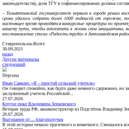
законодательству, доля ТГУ в софинансировании должна состав
–
Тольяттинский госуниверситет первым в городе решил во
сроки удалось собрать более 1000 подписей от горожан, п
настоящее время проводятся конкурсные процедуры по проект
нашему пути, чтобы воплотить в жизнь свои инициативы, ва
восстановление стелы «Радость труда» в Автозаводском райо
Ставрополь-на-Волге
30.09.2021
назад
Другие материалы
следующий
Персона
Иван Савкин: «Я – простой сельский учитель»
Он говорит спокойно, как будто даже немного сдержанно, но за
заслуженный учитель Российской...
27.07.2026
Крутое пике Владимира Зенковского
Ветеран труда РФ, авиаконструктор из Подстёпок Владимир Зенк
20.07.2026
Выгорание от… благополучия
В этой истории немало трагичного и комичного. Смешалось все