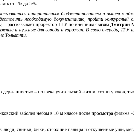
лять от 1% до 5%.
спользоваться инициативным бюджетированием и вышел к адм
одготовить необходимую документацию, пройти конкурсный о
у,
– рассказывает проректор ТГУ по внешним связям
Дмитрий М
жные и нужные для города и горожан. В свою очередь, ТГУ п
не Тольятти.
 сдержанностью – полвека учительской жизни, сотни уроков, тыс
овский заболел небом в 10-м классе после просмотра фильма «Зв
: люди, свиньи, быки, отсохшие пальцы и откушенные уши, мегап