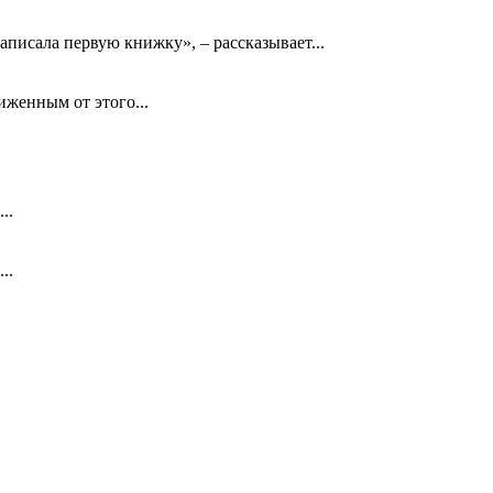
аписала первую книжку», – рассказывает...
биженным от этого...
..
..