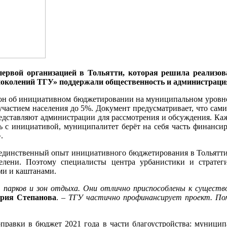
первой организацией в Тольятти, которая решила реализо
околений ТГУ» поддержали общественность и администрация
он об инициативном бюджетировании на муниципальном уровне,
 участием населения до 5%. Документ предусматривает, что са
едставляют администрации для рассмотрения и обсуждения. Ка
ь с инициативой, муниципалитет берёт на себя часть финансир
.
 единственный опыт инициативного бюджетирования в Тольятти.
зелени. Поэтому специалисты центра урбанистики и стратег
ми и каштанами.
, парков и зон отдыха. Они отлично приспособлены к существо
рия Степанова
. –
ТГУ частично профинансирует проект. Пом
правки в бюджет 2021 года в части благоустройства: муницип