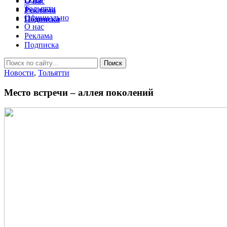
О нас
Тольятти
Реклама
Официально
Подписка
О нас
Реклама
Подписка
Новости
,
Тольятти
Место встречи – аллея поколений