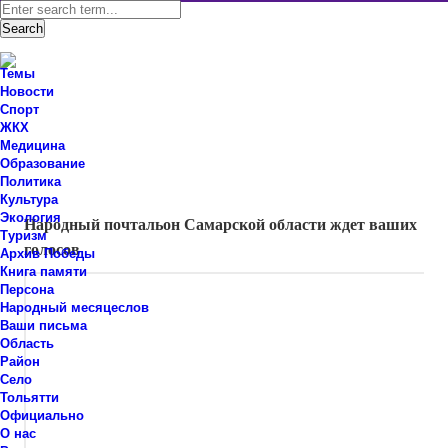
Темы
Новости
Спорт
ЖКХ
Новости Ставропольского района Самарской области
Медицина
Знаем мы – знаете вы!
Образование
Политика
Новости
,
Область
Культура
Экология
Народный почтальон Самарской области ждет ваших
Туризм
голосов
Архив Победы
Книга памяти
Персона
Народный месяцеслов
Ваши письма
Область
Район
Село
Тольятти
Официально
О нас