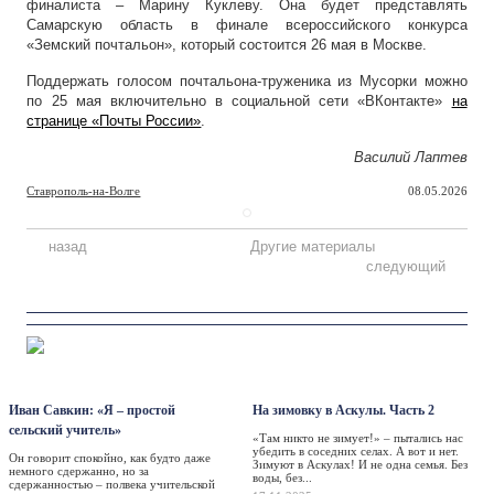
финалиста – Марину Куклеву. Она будет представлять
Самарскую область в финале всероссийского конкурса
«Земский почтальон», который состоится 26 мая в Москве.
Поддержать голосом почтальона-труженика из Мусорки можно
по 25 мая включительно в социальной сети «ВКонтакте»
на
странице «Почты России»
.
Василий Лаптев
Ставрополь-на-Волге
08.05.2026
назад
Другие материалы
следующий
Персона
Такая жизнь
Иван Савкин: «Я – простой
На зимовку в Аскулы. Часть 2
сельский учитель»
«Там никто не зимует!» – пытались нас
убедить в соседних селах. А вот и нет.
Он говорит спокойно, как будто даже
Зимуют в Аскулах! И не одна семья. Без
немного сдержанно, но за
воды, без...
сдержанностью – полвека учительской