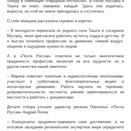
победу в номинации «Народный почтальон». В селах Мусорка и
Ташла ее знает, наверное, каждый. Здесь она родилась,
выросла, на этой же земле пригодилась и состоялась.
О себе женщина рассказала скромно и коротко:
– В молодости переехала из родного села Ташла в соседнюю
Мусорку, меня пригласила работать на почту подруга детства. И
я быстро полюбила профессию за движение, свежий воздух,
общение и ощущение нужности людям.
А в «Почте России» отметили не только многолетнюю
преданность профессии, несмотря на все трудности, но и
другие качества нашей землячки:
– Марина помогает пожилым и недееспособным пенсионерам,
участвует в субботниках, благотворительных акциях и
волонтерских движениях. Работа научила ее терпению,
доброжелательности, честности, умению ориентироваться на
местности и работать с документами.
Детали отбора уточнил директор региона Поволжье «Почты
России» Андрей Попов:
– Конкурсанты продемонстрировали свои достижения, и на
итоговом заседании региональное экспертное жюри определило