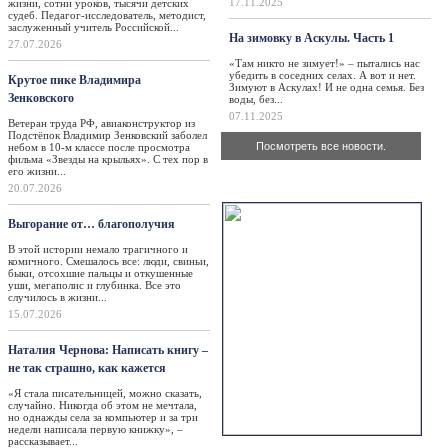
17.11.2025
жизни, сотни уроков, тысячи детских
судеб. Педагог-исследователь, методист,
заслуженный учитель Российской...
На зимовку в Аскулы. Часть 1
27.07.2026
«Там никто не зимует!» – пытались нас
убедить в соседних селах. А вот и нет.
Крутое пике Владимира
Зимуют в Аскулах! И не одна семья. Без
Зенковского
воды, без...
07.11.2025
Ветеран труда РФ, авиаконструктор из
Подстёпок Владимир Зенковский заболел
Посмотреть все новости.
небом в 10-м классе после просмотра
фильма «Звезды на крыльях». С тех пор в
его жизни...
Актуально
20.07.2026
Выгорание от… благополучия
В этой истории немало трагичного и
комичного. Смешалось все: люди, свиньи,
быки, отсохшие пальцы и откушенные
уши, мегаполис и глубинка. Все это
случилось в жизни...
15.07.2026
Наталия Чернова: Написать книгу –
не так страшно, как кажется
«Я стала писательницей, можно сказать,
случайно. Никогда об этом не мечтала,
но однажды села за компьютер и за три
недели написала первую книжку», –
рассказывает...