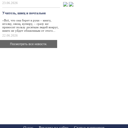
23.06.2026
Учитель, швец и почтальон
«Всё, что она берет в руки – книгу,
иголку, овощ, купюру, – сразу же
приносит пользу десяткам людей вокруг,
никто не уйдет обиженным от этого...
22.06.2026
Посмотреть все новости.
О нас
Реклама на сайте
Статьи партнеров